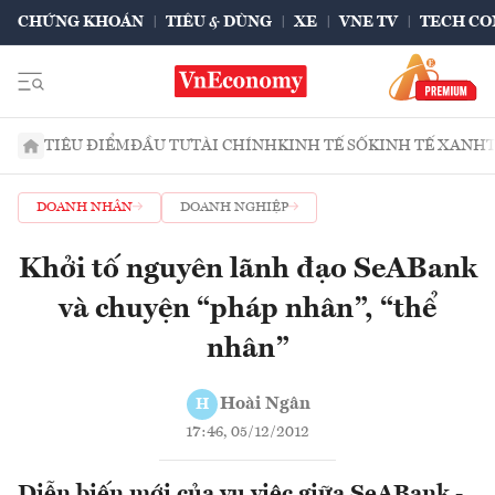
CHỨNG KHOÁN
TIÊU & DÙNG
XE
VNE TV
TECH CO
TIÊU ĐIỂM
ĐẦU TƯ
TÀI CHÍNH
KINH TẾ SỐ
KINH TẾ XANH
DOANH NHÂN
DOANH NGHIỆP
Khởi tố nguyên lãnh đạo SeABank
và chuyện “pháp nhân”, “thể
nhân”
Hoài Ngân
H
17:46, 05/12/2012
Diễn biến mới của vụ việc giữa SeABank -