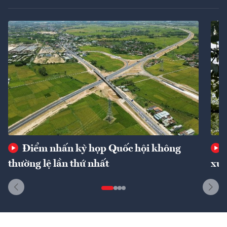
Điểm nhấn kỳ họp Quốc hội không
thường lệ lần thứ nhất
xuấ