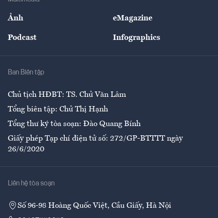
Sự kiện
Nhân lực
Ảnh
eMagazine
Đẹp +
An sinh
Podcast
Infographics
Giải trí
Y tế
Nhà
Ban Biên tập
Ẩm thực
Chủ tịch HĐBT: TS. Chử Văn Lâm
Tổng biên tập: Chử Thị Hạnh
Tổng thư ký tòa soạn: Đào Quang Bính
Giấy phép Tạp chí điện tử số: 272/GP-BTTTT ngày
26/6/2020
Liên hệ tòa soạn
Số 96-98 Hoàng Quốc Việt, Cầu Giấy, Hà Nội