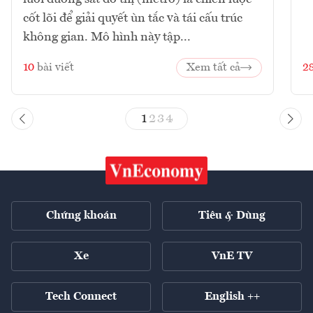
cốt lõi để giải quyết ùn tắc và tái cấu trúc
không gian. Mô hình này tập...
10
bài viết
Xem tất cả
2
1
2
3
4
Chứng khoán
Tiêu & Dùng
Xe
VnE TV
Tech Connect
English ++