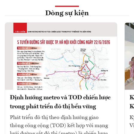
Dòng sự kiện
Định hướng metro và TOD chiến lược
K
trong phát triển đô thị bền vững
K
Phát triển đô thị theo định hướng giao
K
thông công cộng (TOD) kết hợp với mạng
V
lưới đường sắt đô thị (metro) là chiến lược