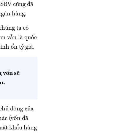
à SBV cũng đã
ngân hàng.
chúng ta có
am vẫn là quốc
ình ổn tỷ giá.
g vốn sẽ
n.
 chủ động của
hác (vốn đã
xuất khẩu hàng