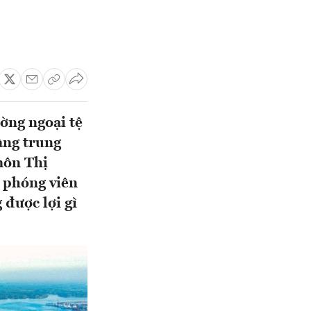
ờng ngoại tệ
àng trung
môn Thị
i phóng viên
được lợi gì