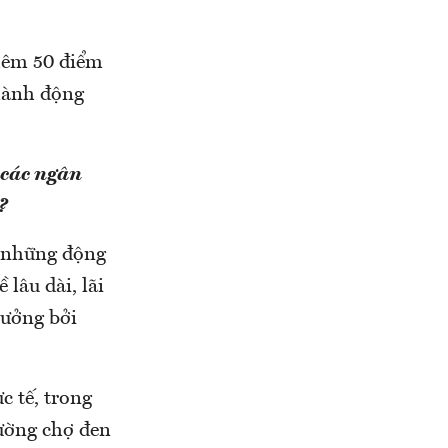
hêm 50 điểm
 hành động
 các ngân
?
ó những động
 lâu dài, lãi
hưởng bởi
c tế, trong
ường chợ đen