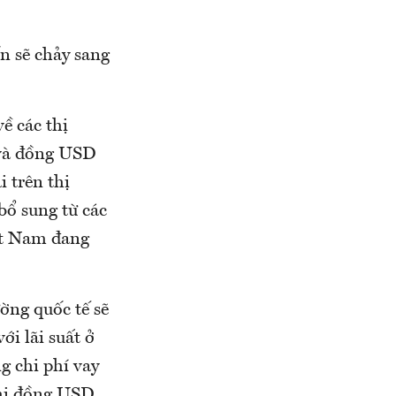
n sẽ chảy sang
ề các thị
 và đồng USD
 trên thị
ổ sung từ các
iệt Nam đang
ờng quốc tế sẽ
ới lãi suất ở
ng chi phí vay
 khi đồng USD