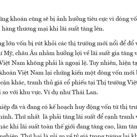
ứng khoán cũng sẽ bị ảnh hưởng tiêu cực vì dòng vố
hàng thương mại khi lãi suất tăng lên.
g lớn vốn bị rút khỏi các thị trường mới nổi để đổ v
ư Mỹ, châu Âu nhằm hưởng lợi về lãi suất gia tăng
iệt Nam không phải là ngoại lệ. Tuy nhiên, hiện tại
khoán Việt Nam lại chứng kiến một dòng vốn mới b
 cận khác, tranh thủ giá cổ phiếu tại Thị trường V
 so với khu vực. Ví dụ như Thái Lan.
iệp đã và đang có kế hoạch huy động vốn từ thị trư
chính. Thứ nhất là phải tăng lãi suất để cạnh tranh v
hác khi lãi suất toàn thế giới đang tăng cao, làm tă
ghiệp. Thứ hai là rủi ro về tỷ giá trong tương lai