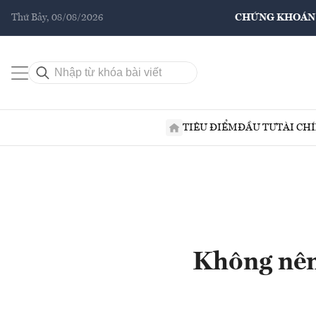
Thứ Bảy, 08/08/2026
CHỨNG KHOÁN
TIÊU ĐIỂM
ĐẦU TƯ
TÀI CH
Không nên