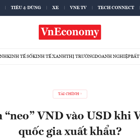
TIÊU & DÙNG
XE
VNE TV
TECH CONNECT
ÍNH
KINH TẾ SỐ
KINH TẾ XANH
THỊ TRƯỜNG
DOANH NGHIỆP
BẤT
TÀI CHÍNH
 “neo” VND vào USD khi V
quốc gia xuất khẩu?