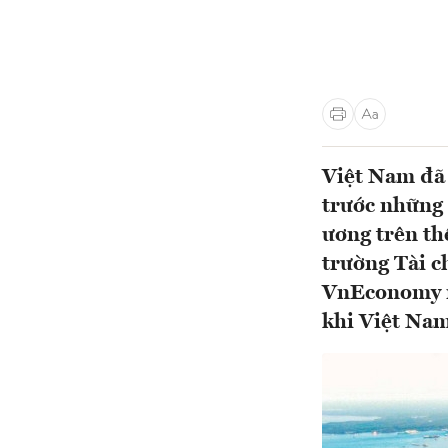
Việt Nam đã 
trước những 
ương trên th
trường Tài c
VnEconomy r
khi Việt Nam