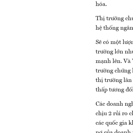
hóa.
Thị trường ch
hệ thống ngân 
Sẽ có một lượn
trường lớn nh
mạnh lên. Và V
trường chứng 
thị trường lân
thấp tương đối
Các doanh ngh
chịu 2 rủi ro 
các quốc gia k
nợ của doanh n