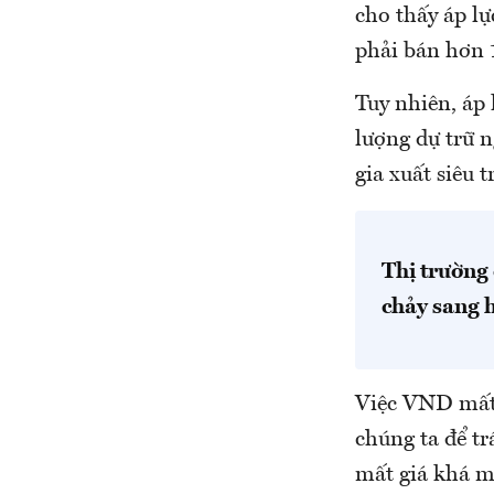
cho thấy áp lự
phải bán hơn 1
Tuy nhiên, áp 
lượng dự trữ 
gia xuất siêu 
Thị trường 
chảy sang h
Việc VND mất 
chúng ta để t
mất giá khá m