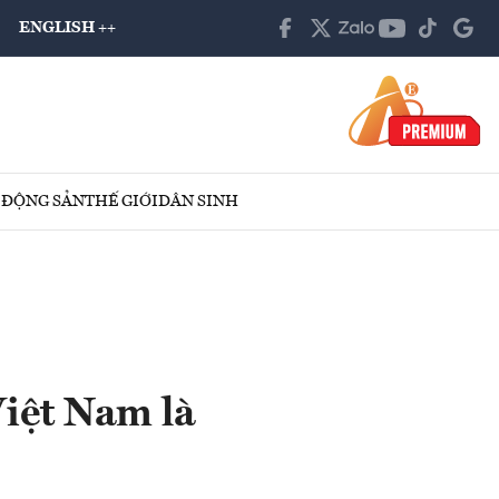
ENGLISH ++
 ĐỘNG SẢN
THẾ GIỚI
DÂN SINH
iệt Nam là