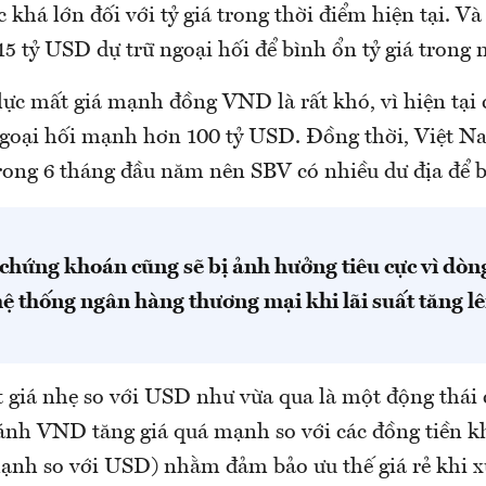
c khá lớn đối với tỷ giá trong thời điểm hiện tại. V
5 tỷ USD dự trữ ngoại hối để bình ổn tỷ giá trong 
lực mất giá mạnh đồng VND là rất khó, vì hiện tại 
ngoại hối mạnh hơn 100 tỷ USD. Đồng thời, Việt N
trong 6 tháng đầu năm nên SBV có nhiều dư địa để b
chứng khoán cũng sẽ bị ảnh hưởng tiêu cực vì dòn
ệ thống ngân hàng thương mại khi lãi suất tăng lê
giá nhẹ so với USD như vừa qua là một động thái
ránh VND tăng giá quá mạnh so với các đồng tiền k
ạnh so với USD) nhằm đảm bảo ưu thế giá rẻ khi 