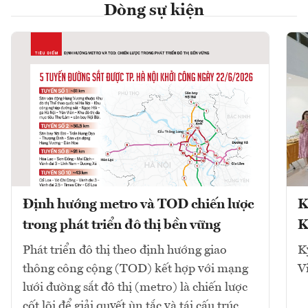
Dòng sự kiện
Định hướng metro và TOD chiến lược
K
trong phát triển đô thị bền vững
K
Phát triển đô thị theo định hướng giao
K
thông công cộng (TOD) kết hợp với mạng
V
lưới đường sắt đô thị (metro) là chiến lược
cốt lõi để giải quyết ùn tắc và tái cấu trúc