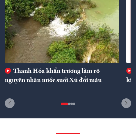
Thanh Hóa khẩn trương làm rõ
nguyên nhân nước suối Xú đổi màu
kin