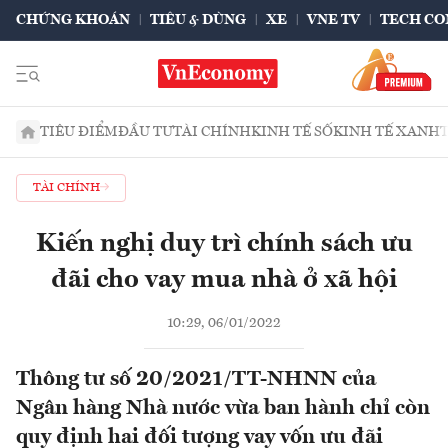
CHỨNG KHOÁN
TIÊU & DÙNG
XE
VNE TV
TECH CO
TIÊU ĐIỂM
ĐẦU TƯ
TÀI CHÍNH
KINH TẾ SỐ
KINH TẾ XANH
TÀI CHÍNH
Kiến nghị duy trì chính sách ưu
đãi cho vay mua nhà ở xã hội
10:29, 06/01/2022
Thông tư số 20/2021/TT-NHNN của
Ngân hàng Nhà nước vừa ban hành chỉ còn
quy định hai đối tượng vay vốn ưu đãi