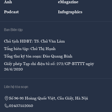
Ảnh
eMagazine
Đẹp +
An sinh
Podcast
Infographics
Giải trí
Y tế
Nhà
Ban Biên tập
Ẩm thực
Chủ tịch HĐBT: TS. Chử Văn Lâm
Tổng biên tập: Chử Thị Hạnh
Tổng thư ký tòa soạn: Đào Quang Bính
Giấy phép Tạp chí điện tử số: 272/GP-BTTTT ngày
26/6/2020
Liên hệ tòa soạn
Số 96-98 Hoàng Quốc Việt, Cầu Giấy, Hà Nội
02437552050