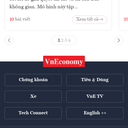
không gian. Mô hình này tập...
10
bài viết
Xem tất cả
2
1
2
3
4
Chứng khoán
Tiêu & Dùng
Xe
VnE TV
Tech Connect
English ++