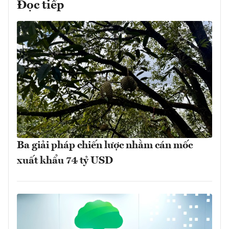
Đọc tiếp
Ba giải pháp chiến lược nhằm cán mốc
xuất khẩu 74 tỷ USD