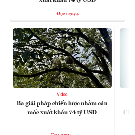
xuất khẩu 74 tỷ USD
Đọc ngay
Video
Ba giải pháp chiến lược nhằm cán
Ứ
mốc xuất khẩu 74 tỷ USD
CUB