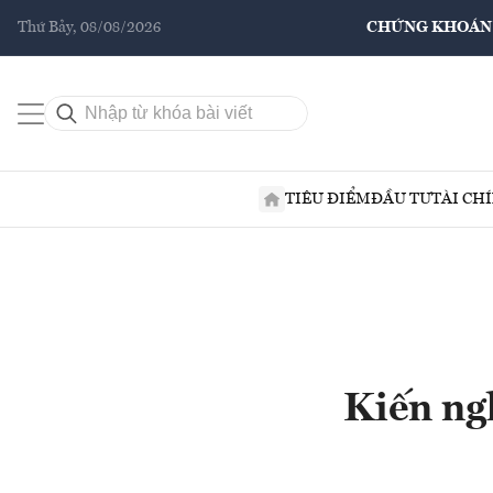
Thứ Bảy, 08/08/2026
CHỨNG KHOÁN
TIÊU ĐIỂM
ĐẦU TƯ
TÀI CH
Kiến ng