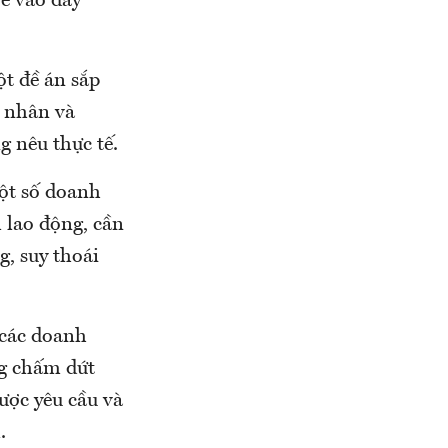
rẻ vào dây
ột đề án sắp
g nhân và
 nêu thực tế.
một số doanh
m lao động, cần
g, suy thoái
 các doanh
ng chấm dứt
ược yêu cầu và
.