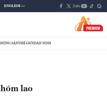
ENGLISH ++
 ĐỘNG SẢN
THẾ GIỚI
DÂN SINH
nhóm lao