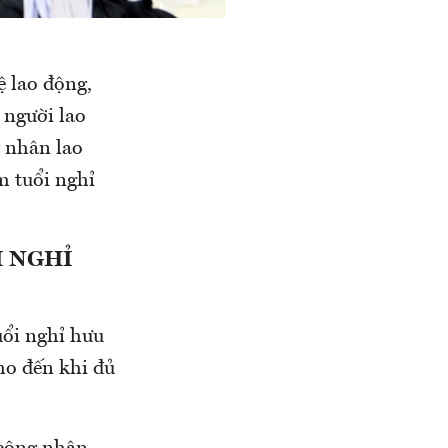
 lao động,
 người lao
g nhân lao
m tuổi nghỉ
I NGHỈ
uổi nghỉ hưu
ho đến khi đủ