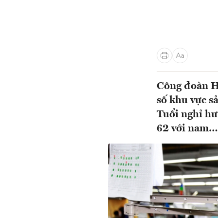
Công đoàn Hà
số khu vực s
Tuổi nghỉ hư
62 với nam…