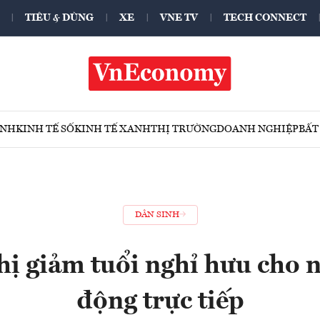
TIÊU & DÙNG
XE
VNE TV
TECH CONNECT
ÍNH
KINH TẾ SỐ
KINH TẾ XANH
THỊ TRƯỜNG
DOANH NGHIỆP
BẤT
DÂN SINH
hị giảm tuổi nghỉ hưu cho 
động trực tiếp