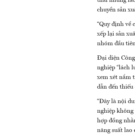
thải những lao
chuyền sản xu
“Quy định về c
xếp lại sản x
nhóm đầu tiên
Đại diện Công
nghiệp “lách l
xem xét nắm tì
dẫn đến thiếu
“Đây là nội d
nghiệp không 
hợp đồng nhằm
năng suất lao