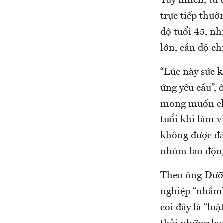
Tuy nhiên, từ
trực tiếp thườ
độ tuổi 45, nh
lớn, cần độ ch
“Lúc này sức 
ứng yêu cầu”,
mong muốn cho
tuổi khi làm v
không được đá
nhóm lao động
Theo ông Dưỡn
nghiệp “nhắm” 
coi đây là “lu