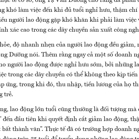
 thực tế cơ sở, ông Tạ Văn Dưỡng cho rằng đa phần
ng khó làm việc đến khi đủ tuổi nghỉ hưu, thậm chí
iều người lao động gặp khó khăn khi phải làm việc
ính xác cao trong các dây chuyền sản xuất công ngh
khỏe, độ nhanh nhẹn của người lao động đều giảm, 
 ông Dưỡng nói. Thêm rằng ngay cả một số doanh n
 người lao động được nghỉ hưu sớm, bởi những la
iệc trong các dây chuyền có thể không theo kịp tiến
p ứng, trong khi đó, thu nhập, tiền lương của họ t
 trẻ.
g, lao động lớn tuổi cũng thường là đối tượng mà
đến đầu tiên khi quyết định cắt giảm lao động, th
ật bất thành văn”. Thực tế đã có trường hợp doanh 