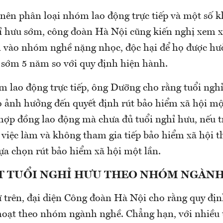
 nên phân loại nhóm lao động trực tiếp và một số k
ỉ hưu sớm, công đoàn Hà Nội cũng kiến nghị xem x
vào nhóm nghề nặng nhọc, độc hại để họ được hư
 sớm 5 năm so với quy định hiện hành.
m lao động trực tiếp, ông Dưỡng cho rằng tuổi ngh
 ảnh hưởng đến quyết định rút bảo hiểm xã hội một
hợp đồng lao động mà chưa đủ tuổi nghỉ hưu, nếu t
việc làm và không tham gia tiếp bảo hiểm xã hội th
ựa chọn rút bảo hiểm xã hội một lần.
T TUỔI NGHỈ HƯU THEO NHÓM NGÀN
ư trên, đại diện Công đoàn Hà Nội cho rằng quy địn
hoạt theo nhóm ngành nghề. Chẳng hạn, với nhiều