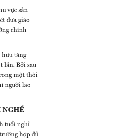
hu vực sản
ét đưa giáo
ởng chính
ỉ hưu tăng
 lần. Bởi sau
rong một thời
ì người lao
H NGHỀ
h tuổi nghỉ
 trường hợp đủ