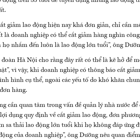
 động trên 35 tuổi để tuyển dụng những lao động t
ất.
ắt giảm lao động hiện nay khá đơn giản, chỉ cần m
uất là doanh nghiệp có thể cắt giảm hàng nghìn côn
 họ nhắm đến luôn là lao động lớn tuổi”, ông Dưỡng
 đoàn Hà Nội cho rằng đây rất có thể là kẽ hở để 
uật”, vì vậy, khi doanh nghiệp có thông báo cắt giả
nh hình cụ thể, ngoài các yếu tố do khó khăn chun
 đơn hàng.
ung cần quan tâm trong vấn đề quản lý nhà nước để
lợi dụng quy định về cắt giảm lao động, đơn phươ
 sa thải lao động lớn tuổi khi họ không đáp ứng đ
 động của doanh nghiệp”, ông Dưỡng nêu quan điểm