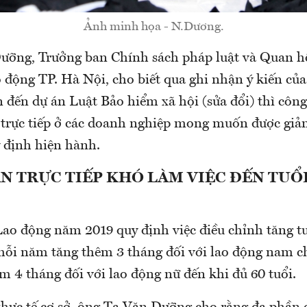
Ảnh minh họa - N.Dương.
ỡng, Trưởng ban Chính sách pháp luật và Quan hệ
 động TP. Hà Nội, cho biết qua ghi nhận ý kiến của
 đến dự án Luật Bảo hiểm xã hội (sửa đổi) thì côn
 trực tiếp ở các doanh nghiệp mong muốn được giả
y định hiện hành.
N TRỰC TIẾP KHÓ LÀM VIỆC ĐẾN TUỔ
Lao động năm 2019 quy định việc điều chỉnh tăng t
 mỗi năm tăng thêm 3 tháng đối với lao động nam c
êm 4 tháng đối với lao động nữ đến khi đủ 60 tuổi.