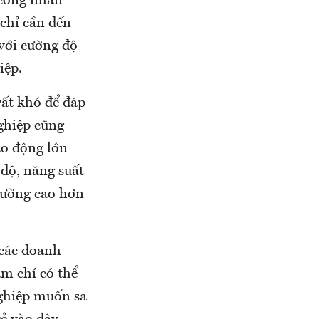
 công nhân
 chỉ cần đến
 với cường độ
iệp.
rất khó để đáp
ghiệp cũng
o động lớn
 độ, năng suất
hường cao hơn
 các doanh
ậm chí có thể
nghiệp muốn sa