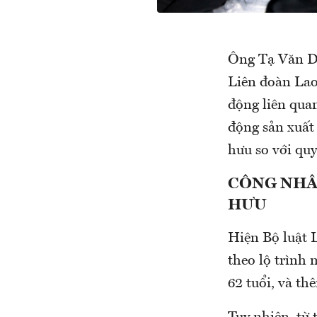
Ông Tạ Văn Dư
Liên đoàn Lao
động liên quan
động sản xuất
hưu so với qu
CÔNG NHÂ
HƯU
Hiện Bộ luật 
theo lộ trình
62 tuổi, và th