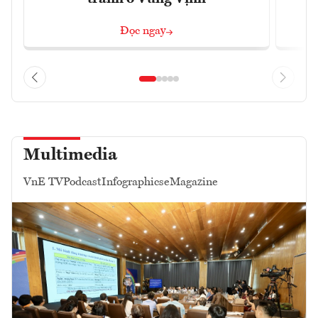
Đọc ngay
Multimedia
VnE TV
Podcast
Infographics
eMagazine