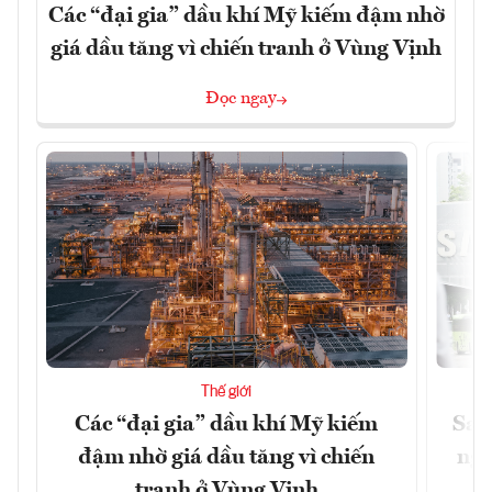
Các “đại gia” dầu khí Mỹ kiếm đậm nhờ
giá dầu tăng vì chiến tranh ở Vùng Vịnh
Đọc ngay
Thế giới
Các “đại gia” dầu khí Mỹ kiếm
Sam
đậm nhờ giá dầu tăng vì chiến
ngh
tranh ở Vùng Vịnh