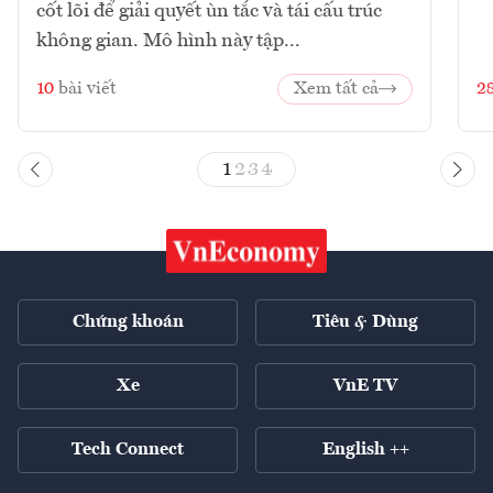
cốt lõi để giải quyết ùn tắc và tái cấu trúc
không gian. Mô hình này tập...
10
bài viết
Xem tất cả
2
1
2
3
4
Chứng khoán
Tiêu & Dùng
Xe
VnE TV
Tech Connect
English ++