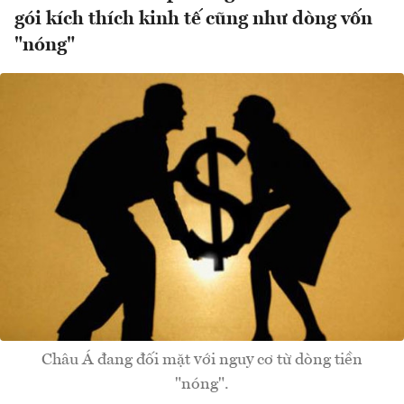
gói kích thích kinh tế cũng như dòng vốn
"nóng"
Châu Á đang đối mặt với nguy cơ từ dòng tiền
"nóng".