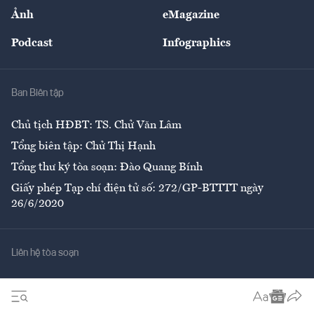
Sự kiện
Nhân lực
Ảnh
eMagazine
Đẹp +
An sinh
Podcast
Infographics
Giải trí
Y tế
Nhà
Ban Biên tập
Ẩm thực
Chủ tịch HĐBT: TS. Chử Văn Lâm
Tổng biên tập: Chử Thị Hạnh
Tổng thư ký tòa soạn: Đào Quang Bính
Giấy phép Tạp chí điện tử số: 272/GP-BTTTT ngày
26/6/2020
Liên hệ tòa soạn
Số 96-98 Hoàng Quốc Việt, Cầu Giấy, Hà Nội
02437552050