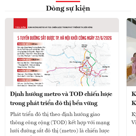
Dòng sự kiện
Định hướng metro và TOD chiến lược
K
trong phát triển đô thị bền vững
K
Phát triển đô thị theo định hướng giao
K
thông công cộng (TOD) kết hợp với mạng
V
lưới đường sắt đô thị (metro) là chiến lược