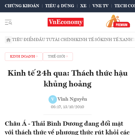
CHỨNG KHOÁN
TIÊU & DÙNG
XE
VNE TV
TECH CO
TIÊU ĐIỂM
ĐẦU TƯ
TÀI CHÍNH
KINH TẾ SỐ
KINH TẾ XANH
KINH DOANH
THẾ GIỚI
Kinh tế 24h qua: Thách thức hậu
khủng hoảng
Vinh Nguyễn
V
08:17, 13/10/2010
Châu Á - Thái Bình Dương đang đối mặt
với thách thức về phương thức rút khỏi các