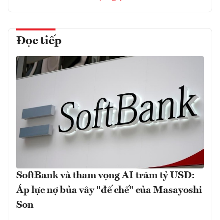
Đọc tiếp
SoftBank và tham vọng AI trăm tỷ USD:
Áp lực nợ bủa vây "đế chế" của Masayoshi
Son