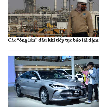
Các “ông lớn” dầu khí tiếp tục báo lãi đậm