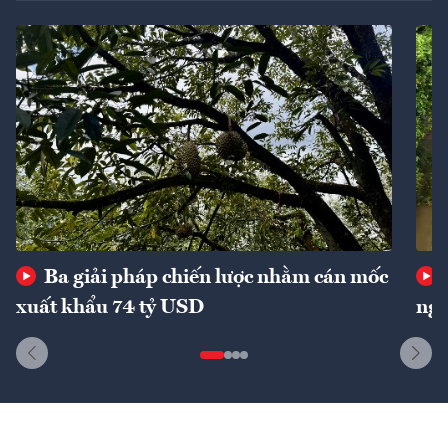
Ba giải pháp chiến lược nhằm cán mốc
xuất khẩu 74 tỷ USD
ngu