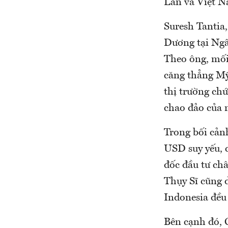
Lan và Việt N
Suresh Tantia
Dương tại Ngâ
Theo ông, mối 
căng thẳng Mỹ 
thị trường ch
chao đảo của
Trong bối cản
USD suy yếu, 
đốc đầu tư ch
Thụy Sĩ cũng 
Indonesia đều
Bên cạnh đó, C