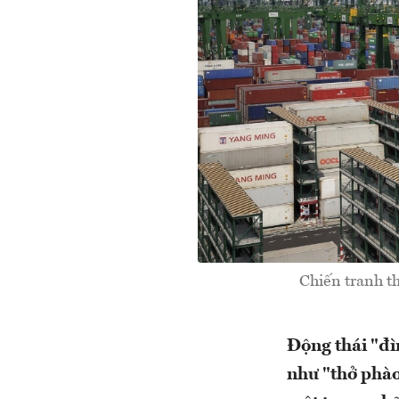
Chiến tranh t
Động thái "đì
như "thở phào