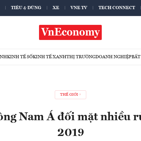
TIÊU & DÙNG
XE
VNE TV
TECH CONNECT
ÍNH
KINH TẾ SỐ
KINH TẾ XANH
THỊ TRƯỜNG
DOANH NGHIỆP
BẤT
THẾ GIỚI
ông Nam Á đối mặt nhiều rủ
2019