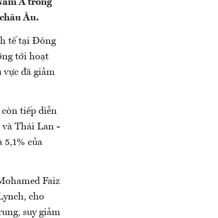
 Nam Á trong
 châu Âu.
h tế tại Đông
ng tới hoạt
u vực đã giảm
còn tiếp diễn
 và Thái Lan -
à 5,1% của
, Mohamed Faiz
Lynch, cho
rung, suy giảm