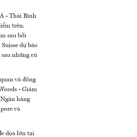
 Á - Thái Bình
iểm trên.
ăm sau bởi
 Suisse dự báo
, sau những cú
 quan và đồng
n Woods - Giám
. Ngân hàng
apore và
e dọa lớn tại