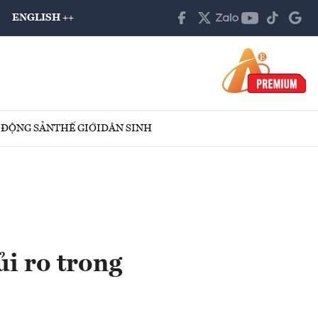
ENGLISH ++
 ĐỘNG SẢN
THẾ GIỚI
DÂN SINH
i ro trong