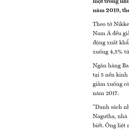
một trong nhữ
năm 2019, the
Theo tờ Nikkei
Nam Á đều giả
động xuất khẩ
xuống 4,5% từ
Ngân hàng Ban
tại 5 nền kinh
giảm xuống cò
năm 2017.
"Danh sách nh
Nagutha, nhà 
biết. Ông liệt