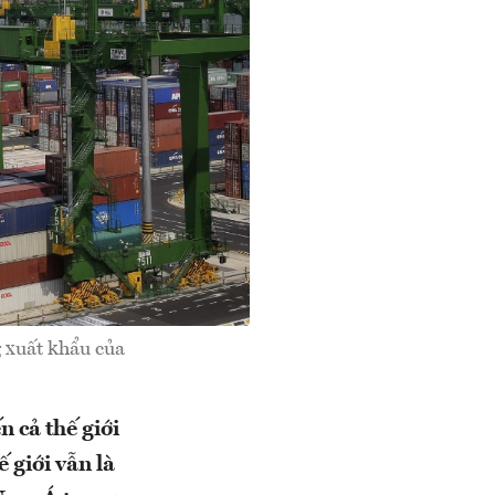
 xuất khẩu của
 cả thế giới
 giới vẫn là