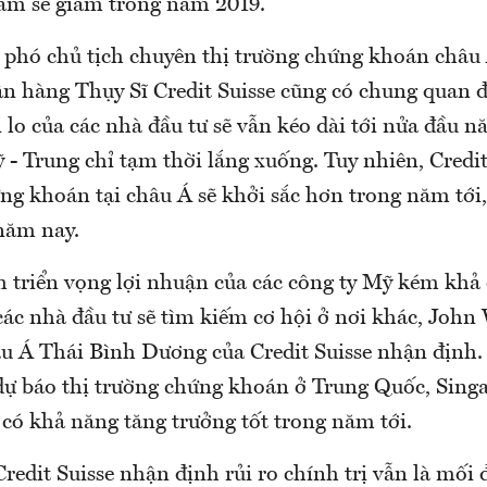
am sẽ giảm trong năm 2019.
, phó chủ tịch chuyên thị trường chứng khoán châu
n hàng Thụy Sĩ Credit Suisse cũng có chung quan đ
lo của các nhà đầu tư sẽ vẫn kéo dài tới nửa đầu n
- Trung chỉ tạm thời lắng xuống. Tuy nhiên, Credit
ứng khoán tại châu Á sẽ khởi sắc hơn trong năm tới
 năm nay.
h triển vọng lợi nhuận của các công ty Mỹ kém khả
các nhà đầu tư sẽ tìm kiếm cơ hội ở nơi khác, Joh
âu Á Thái Bình Dương của Credit Suisse nhận định
dự báo thị trường chứng khoán ở Trung Quốc, Sing
 có khả năng tăng trưởng tốt trong năm tới.
redit Suisse nhận định rủi ro chính trị vẫn là mối đ