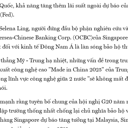
 Quốc, khả năng tăng thêm lãi suất ngoài dự báo củ
(Fed).
Selena Ling, người đứng đầu bộ phận nghiên cứu và 
rsea-Chinese Banking Corp. (OCBC)của Singapore
ất đối với kinh tế Đông Nam Á là làn sóng bảo hộ t
 thẳng Mỹ - Trung hạ nhiệt, những vấn đề trong tr
 xuất công nghệ cao "Made in China 2025" của Tru
ong lĩnh vực công nghệ giữa 2 nước "sẽ không mất 
nói.
mạnh rằng tuyên bố chung của hội nghị G20 năm n
lập trường thống nhất chống lại chủ nghĩa bảo hộ v
hàng Singapore dự báo tăng tưởng tại Malaysia, Si