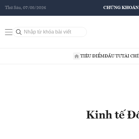
Thứ Sáu, 07/08/2026
CHỨNG KHOÁN
TIÊU ĐIỂM
ĐẦU TƯ
TÀI CH
Kinh tế Đ