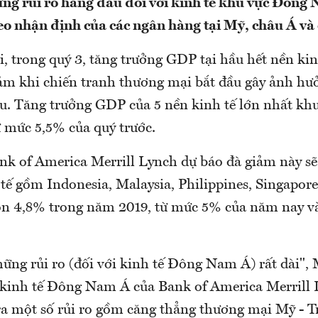
ng rủi ro hàng đầu đối với kinh tế khu vực Đông
o nhận định của các ngân hàng tại Mỹ, châu Á và
, trong quý 3, tăng trưởng GDP tại hầu hết nền kin
m khi chiến tranh thương mại bắt đầu gây ảnh hưở
u. Tăng trưởng GDP của 5 nền kinh tế lớn nhất kh
 mức 5,5% của quý trước.
k of America Merrill Lynch dự báo đà giảm này sẽ 
 tế gồm Indonesia, Malaysia, Philippines, Singapore
n 4,8% trong năm 2019, từ mức 5% của năm nay v
ững rủi ro (đối với kinh tế Đông Nam Á) rất dài"
kinh tế Đông Nam Á của Bank of America Merrill 
 ra một số rủi ro gồm căng thẳng thương mại Mỹ - T