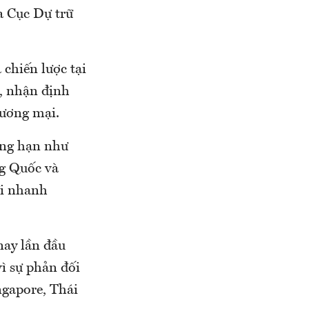
a Cục Dự trữ
chiến lược tại
, nhận định
hương mại.
ung hạn như
ng Quốc và
đi nhanh
ay lần đầu
ì sự phản đối
ngapore, Thái