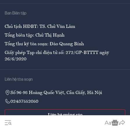
Nhà
Ban Biên tập
Ẩm thực
Chủ tịch HĐBT: TS. Chử Văn Lâm
Tổng biên tập: Chử Thị Hạnh
Tổng thư ký tòa soạn: Đào Quang Bính
Giấy phép Tạp chí điện tử số: 272/GP-BTTTT ngày
26/6/2020
Liên hệ tòa soạn
Số 96-98 Hoàng Quốc Việt, Cầu Giấy, Hà Nội
02437552050
Liên hệ quảng cáo