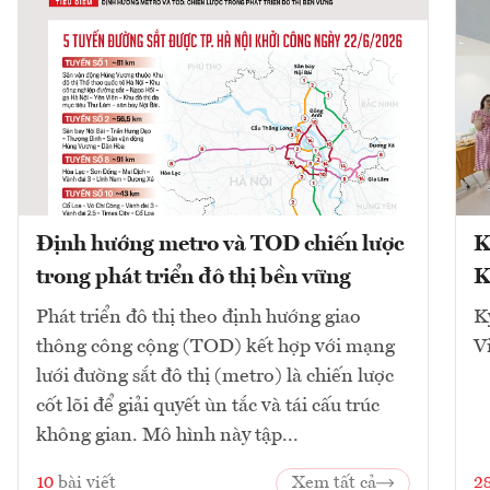
Định hướng metro và TOD chiến lược
K
trong phát triển đô thị bền vững
K
Phát triển đô thị theo định hướng giao
K
thông công cộng (TOD) kết hợp với mạng
V
lưới đường sắt đô thị (metro) là chiến lược
cốt lõi để giải quyết ùn tắc và tái cấu trúc
không gian. Mô hình này tập...
10
bài viết
Xem tất cả
2