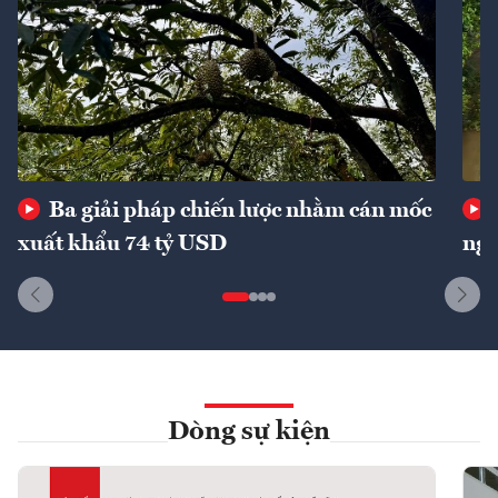
Ba giải pháp chiến lược nhằm cán mốc
xuất khẩu 74 tỷ USD
ngu
Dòng sự kiện