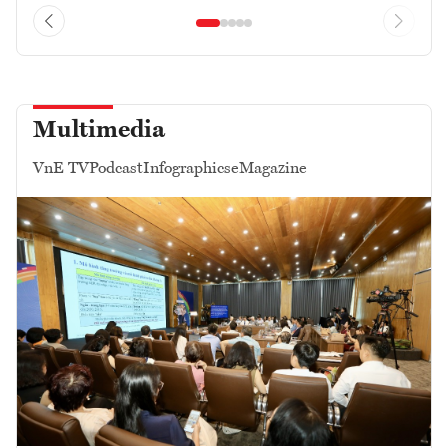
Multimedia
VnE TV
Podcast
Infographics
eMagazine