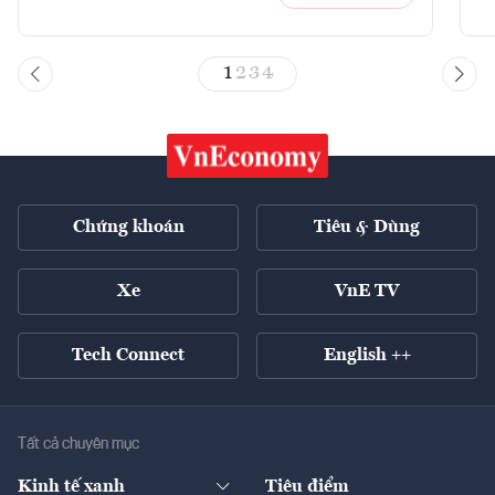
1
2
3
4
Chứng khoán
Tiêu & Dùng
Xe
VnE TV
Tech Connect
English ++
Tất cả chuyên mục
Kinh tế xanh
Tiêu điểm