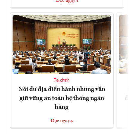
Đọc ngay
Tài chính
Nới dư địa điều hành nhưng vẫn
Đổ
giữ vững an toàn hệ thống ngân
đột
hàng
Đọc ngay