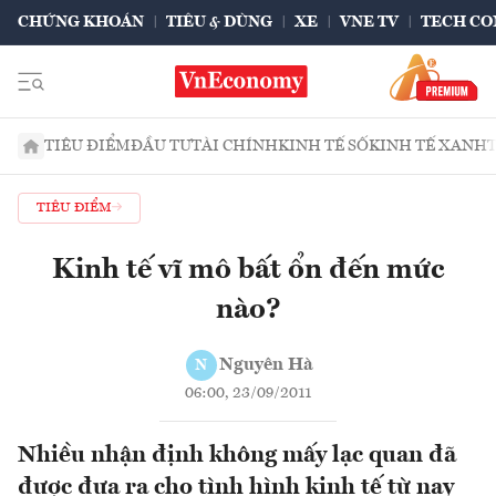
CHỨNG KHOÁN
TIÊU & DÙNG
XE
VNE TV
TECH CO
TIÊU ĐIỂM
ĐẦU TƯ
TÀI CHÍNH
KINH TẾ SỐ
KINH TẾ XANH
TIÊU ĐIỂM
Kinh tế vĩ mô bất ổn đến mức
nào?
Nguyên Hà
N
06:00, 23/09/2011
Nhiều nhận định không mấy lạc quan đã
được đưa ra cho tình hình kinh tế từ nay