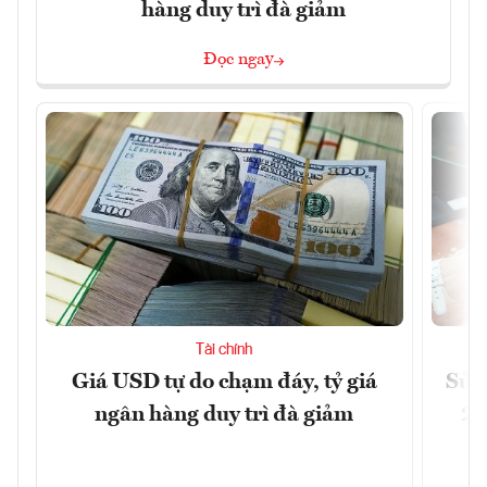
hàng duy trì đà giảm
Đọc ngay
Tài chính
Giá USD tự do chạm đáy, tỷ giá
Sửa 
ngân hàng duy trì đà giảm
20