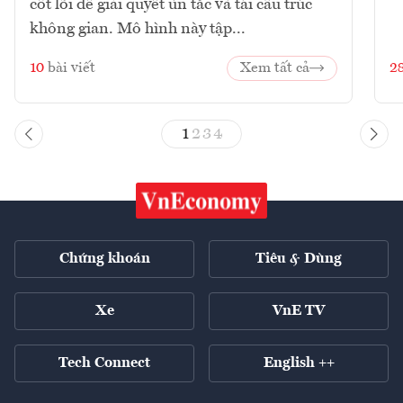
cốt lõi để giải quyết ùn tắc và tái cấu trúc
không gian. Mô hình này tập...
10
bài viết
Xem tất cả
2
1
2
3
4
Chứng khoán
Tiêu & Dùng
Xe
VnE TV
Tech Connect
English ++