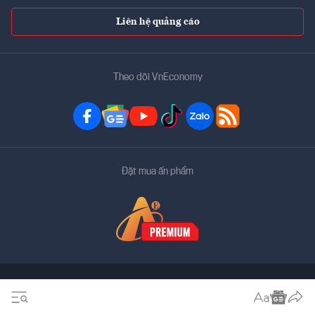
Liên hệ quảng cáo
Theo dõi VnEconomy
Đặt mua ấn phẩm
Bản quyền thuộc về
VnEconomy