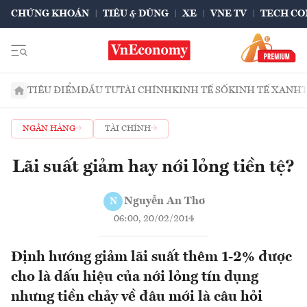
CHỨNG KHOÁN
TIÊU & DÙNG
XE
VNE TV
TECH CO
TIÊU ĐIỂM
ĐẦU TƯ
TÀI CHÍNH
KINH TẾ SỐ
KINH TẾ XANH
NGÂN HÀNG
TÀI CHÍNH
Lãi suất giảm hay nới lỏng tiền tệ?
Nguyễn An Thơ
N
06:00, 20/02/2014
Định hướng giảm lãi suất thêm 1-2% được
cho là dấu hiệu của nới lỏng tín dụng
nhưng tiền chảy về đâu mới là câu hỏi