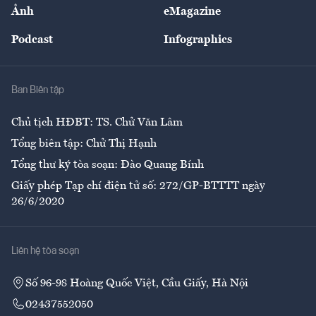
Nhân lực
Ảnh
eMagazine
Đẹp +
An sinh
Podcast
Infographics
Giải trí
Y tế
Nhà
Ban Biên tập
Ẩm thực
Chủ tịch HĐBT: TS. Chử Văn Lâm
Tổng biên tập: Chử Thị Hạnh
Tổng thư ký tòa soạn: Đào Quang Bính
Giấy phép Tạp chí điện tử số: 272/GP-BTTTT ngày
26/6/2020
Liên hệ tòa soạn
Số 96-98 Hoàng Quốc Việt, Cầu Giấy, Hà Nội
02437552050