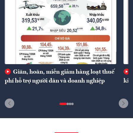
Giãn, hoãn, miễn giảm hàng loạt thuế
phí hỗ trợ người dân và doanh nghiệp
kin