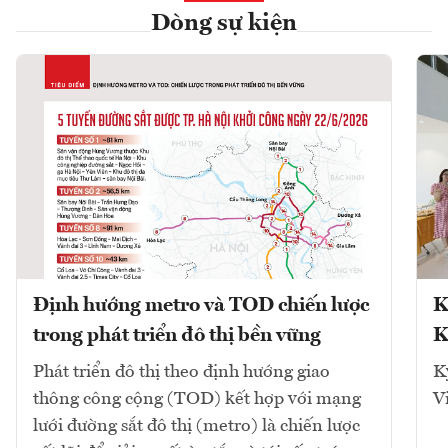
Dòng sự kiện
Định hướng metro và TOD chiến lược
K
trong phát triển đô thị bền vững
K
Phát triển đô thị theo định hướng giao
K
thông công cộng (TOD) kết hợp với mạng
V
lưới đường sắt đô thị (metro) là chiến lược