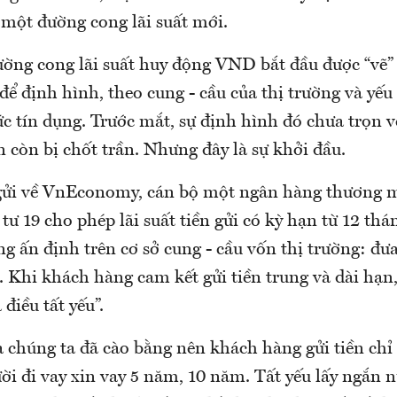
 một đường cong lãi suất mới.
ường cong lãi suất huy động VND bắt đầu được “vẽ” 
để định hình, theo cung - cầu của thị trường và yếu
ức tín dụng. Trước mắt, sự định hình đó chưa trọn 
 còn bị chốt trần. Nhưng đây là sự khởi đầu.
gửi về VnEconomy, cán bộ một ngân hàng thương 
ư 19 cho phép lãi suất tiền gửi có kỳ hạn từ 12 thán
ng ấn định trên cơ sở cung - cầu vốn thị trường: đưa 
 Khi khách hàng cam kết gửi tiền trung và dài hạn,
điều tất yếu”.
 chúng ta đã cào bằng nên khách hàng gửi tiền chỉ g
i đi vay xin vay 5 năm, 10 năm. Tất yếu lấy ngắn nu