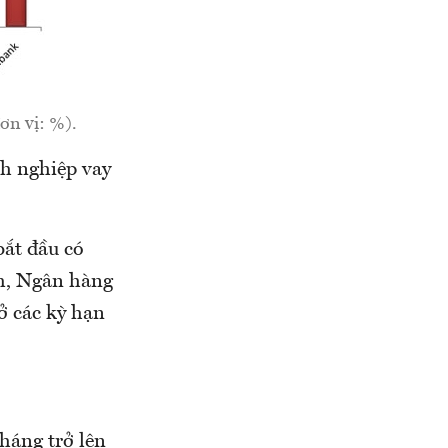
ơn vị: %).
h nghiệp vay
bắt đầu có
m, Ngân hàng
ở các kỳ hạn
háng trở lên