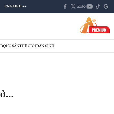
ENGLISH ++
 ĐỘNG SẢN
THẾ GIỚI
DÂN SINH
mở…