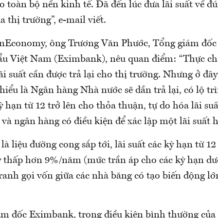
o toàn bộ nền kinh tế. Đã đến lúc đưa lãi suất về đ
 thị trường”, e-mail viết.
 VnEconomy, ông Trương Văn Phước, Tổng giám đố
u Việt Nam (Eximbank), nêu quan điểm: “Thực ch
ãi suất cần được trả lại cho thị trường. Nhưng ở đây
 hiểu là Ngân hàng Nhà nước sẽ dần trả lại, có lộ tr
ỳ hạn từ 12 trở lên cho thỏa thuận, tự do hóa lãi suấ
 và ngân hàng có điều kiện để xác lập một lãi suất h
 là liệu đường cong sắp tới, lãi suất các kỳ hạn từ 12
y thấp hơn 9%/năm (mức trần áp cho các kỳ hạn dư
ranh gọi vốn giữa các nhà băng có tạo biến động l
m đốc Eximbank, trong điều kiện bình thường của 