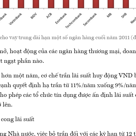
 cho vay trung dài hạn một số ngân hàng cuối năm 2011 (đ
mở, hoạt động của các ngân hàng thương mại, doan
ột ngạt phần nào.
u hơn một năm, cơ chế trần lãi suất huy động VND 
 cạnh quyết định hạ trần từ 11%/năm xuống 9%/nă
o phép các tổ chức tín dụng được ấn định lãi suất 
 lên.
 cong lãi suất
 Nhà nước, việc bỏ trần đối với các kỳ hạn từ 12 t