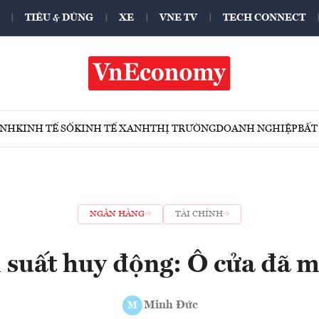
TIÊU & DÙNG
XE
VNE TV
TECH CONNECT
ÍNH
KINH TẾ SỐ
KINH TẾ XANH
THỊ TRƯỜNG
DOANH NGHIỆP
BẤT
NGÂN HÀNG
TÀI CHÍNH
i suất huy động: Ô cửa đã 
Minh Đức
M