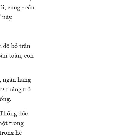
ới, cung - cầu
 này.
c dỡ bỏ trần
oàn toàn, còn
n, ngân hàng
12 tháng trở
hống.
. Thống đốc
ột trong
trong hệ