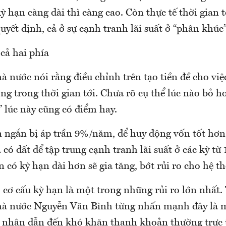
kỳ hạn càng dài thì càng cao. Còn thực tế thời gian t
quyết định, cả ở sự cạnh tranh lãi suất ở “phân khúc”
 cả hai phía
nước nói rằng điều chỉnh trên tạo tiền đề cho việ
ộng trong thời gian tới. Chưa rõ cụ thể lúc nào bỏ h
 lúc này cũng có điểm hay.
n ngắn bị áp trần 9%/năm, để huy động vốn tốt hơ
có đất để tập trung cạnh tranh lãi suất ở các kỳ từ 
 có kỳ hạn dài hơn sẽ gia tăng, bớt rủi ro cho hệ t
 cơ cấu kỳ hạn là một trong những rủi ro lớn nhất
à nước Nguyễn Văn Bình từng nhấn mạnh đây là m
nhân dẫn đến khó khăn thanh khoản thường trực 