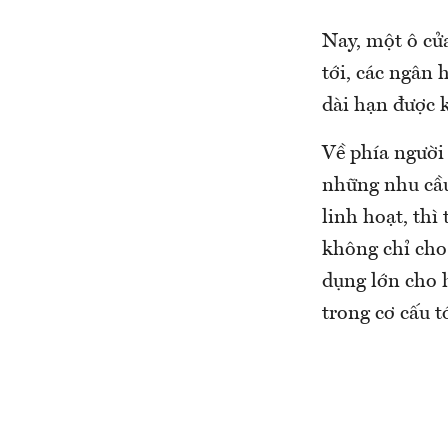
Nay, một ô cử
tới, các ngân 
dài hạn được k
Về phía người 
những nhu cầu
linh hoạt, thì
không chỉ cho
dụng lớn cho h
trong cơ cấu t