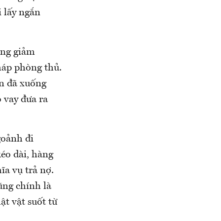
 lấy ngắn
ơng giảm
háp phòng thủ.
ên đã xuống
 vay đưa ra
goảnh đi
éo dài, hàng
ĩa vụ trả nợ.
ũng chính là
ật vật suốt từ