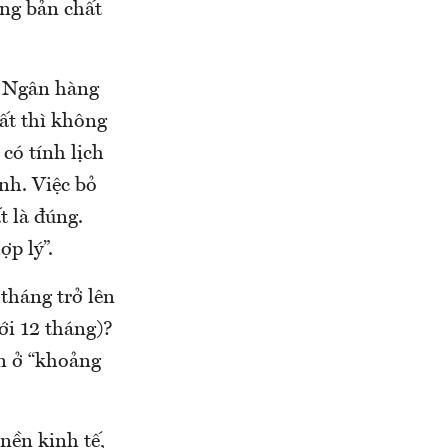
úng bản chất
c Ngân hàng
ất thì không
 có tính lịch
ình. Việc bỏ
t là đúng.
ợp lý”.
 tháng trở lên
ới 12 tháng)?
ớn ở “khoảng
nền kinh tế,