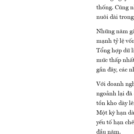
thống. Cũng n
nuôi dài trong 
Những năm gần
mạnh tỷ lệ vốn
Tổng hợp dữ li
mức thấp nhất
gần đây, các n
Với doanh ngh
ngoảnh lại đã
tồn kho dày lê
Một kỳ hạn dài
yếu tố hạn chế
đầu năm.