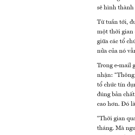
sẽ hình thành
Từ tuần tới, đ
một thời gian 
giữa các tổ ch
nửa của nó vẫn
Trong e-mail 
nhận: “Thông t
tổ chức tín dụ
đúng bản chất.
cao hơn. Đó là 
“Thời gian qua
tháng. Mà ngườ