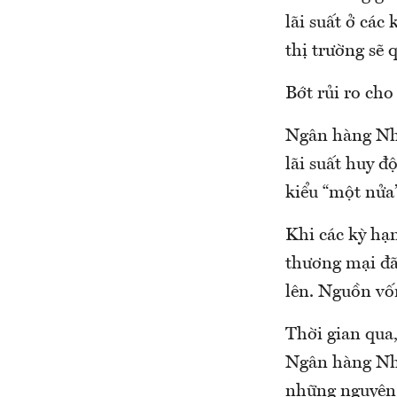
lãi suất ở các 
thị trường sẽ 
Bớt rủi ro cho
Ngân hàng Nhà 
lãi suất huy đ
kiểu “một nửa”
Khi các kỳ hạ
thương mại đã 
lên. Nguồn vốn
Thời gian qua,
Ngân hàng Nh
những nguyên 