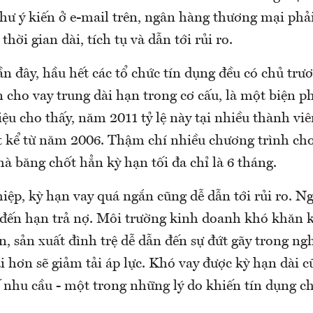
hư ý kiến ở e-mail trên, ngân hàng thương mại phải
thời gian dài, tích tụ và dẫn tới rủi ro.
 đây, hầu hết các tổ chức tín dụng đều có chủ trư
 cho vay trung dài hạn trong cơ cấu, là một biện p
ệu cho thấy, năm 2011 tỷ lệ này tại nhiều thành vi
 kể từ năm 2006. Thậm chí nhiều chương trình cho
hà băng chốt hẳn kỳ hạn tối đa chỉ là 6 tháng.
iệp, kỳ hạn vay quá ngắn cũng dễ dẫn tới rủi ro. N
 đến hạn trả nợ. Môi trường kinh doanh khó khăn k
n, sản xuất đình trệ dễ dẫn đến sự đứt gãy trong ngh
 hơn sẽ giảm tải áp lực. Khó vay được kỳ hạn dài c
 nhu cầu - một trong những lý do khiến tín dụng ch