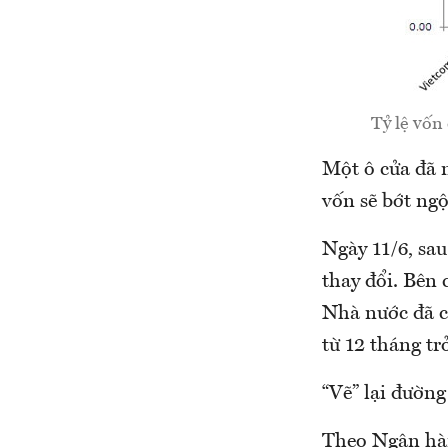
Tỷ lệ vốn
Một ô cửa đã 
vốn sẽ bớt ng
Ngày 11/6, sa
thay đổi. Bên
Nhà nước đã ch
từ 12 tháng trở
“Vẽ” lại đường
Theo Ngân hàng