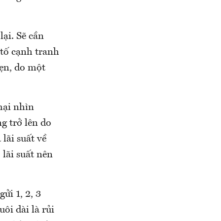
lại. Sẽ cần
 tố cạnh tranh
vẹn, do một
mại nhìn
g trở lên do
lãi suất về
 lãi suất nên
ửi 1, 2, 3
ôi dài là rủi