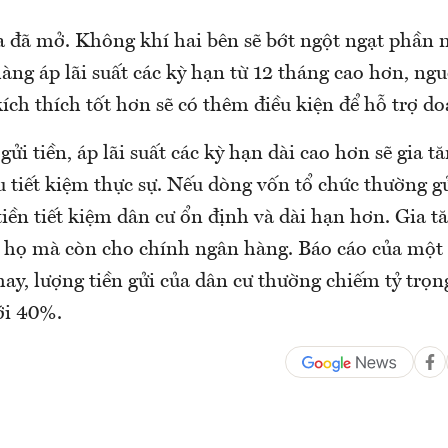
a đã mở. Không khí hai bên sẽ bớt ngột ngạt phần 
hàng áp lãi suất các kỳ hạn từ 12 tháng cao hơn, ng
ích thích tốt hơn sẽ có thêm điều kiện để hỗ trợ d
gửi tiền, áp lãi suất các kỳ hạn dài cao hơn sẽ gia tă
 tiết kiệm thực sự. Nếu dòng vốn tổ chức thường g
 tiền tiết kiệm dân cư ổn định và dài hạn hơn. Gia tă
 họ mà còn cho chính ngân hàng. Báo cáo của một 
ay, lượng tiền gửi của dân cư thường chiếm tỷ trọ
ới 40%.