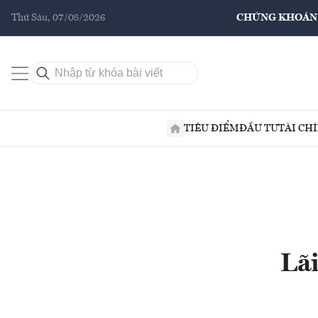
Thứ Sáu, 07/08/2026
CHỨNG KHOÁN
TIÊU ĐIỂM
ĐẦU TƯ
TÀI CH
Lã