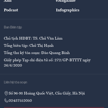
Ảnh
eMagazine
Đẹp +
An sinh
Podcast
Infographics
Giải trí
Y tế
Nhà
Ban Biên tập
Ẩm thực
Chủ tịch HĐBT: TS. Chử Văn Lâm
Tổng biên tập: Chử Thị Hạnh
Tổng thư ký tòa soạn: Đào Quang Bính
Giấy phép Tạp chí điện tử số: 272/GP-BTTTT ngày
26/6/2020
Liên hệ tòa soạn
Số 96-98 Hoàng Quốc Việt, Cầu Giấy, Hà Nội
02437552050