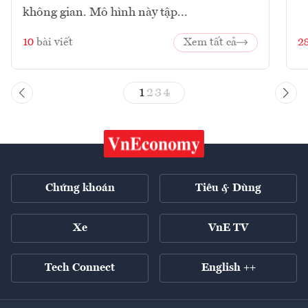
không gian. Mô hình này tập...
10
bài viết
Xem tất cả
2
1
2
3
4
Chứng khoán
Tiêu & Dùng
Xe
VnE TV
Tech Connect
English ++