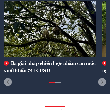
Ba giải pháp chiến lược nhằm cán mốc
xuất khẩu 74 tỷ USD
ngu