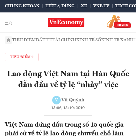
CHỨNG KHOÁN
TIÊU & DÙNG
XE
VNE TV
TECH CO
TIÊU ĐIỂM
ĐẦU TƯ
TÀI CHÍNH
KINH TẾ SỐ
KINH TẾ XANH
TIÊU ĐIỂM
Lao động Việt Nam tại Hàn Quốc
dẫn đầu về tỷ lệ “nhảy” việc
Vũ Quỳnh
V
13:56, 13/10/2010
Việt Nam đứng đầu trong số 15 quốc gia
phái cử về tỷ lệ lao động chuyển chỗ làm