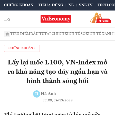
CHỨNG KHOÁN
TIÊU & DÙNG
XE
VNE TV
TECH CO
TIÊU ĐIỂM
ĐẦU TƯ
TÀI CHÍNH
KINH TẾ SỐ
KINH TẾ XANH
CHỨNG KHOÁN
Lấy lại mốc 1.100, VN-Index mở
ra khả năng tạo đáy ngắn hạn và
hình thành sóng hồi
Hà Anh
H
22:09, 24/10/2023
Thị trường bật tăng ngay từ lúc mở cửa,