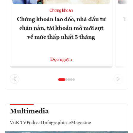
Chứng khoán
Chứng khoán lao dốc, nhà đầu tư
Trụ
chán nản, tài khoản mở mới sụt
về mức thấp nhất 5 tháng
Đọc ngay
Multimedia
VnE TV
Podcast
Infographics
eMagazine