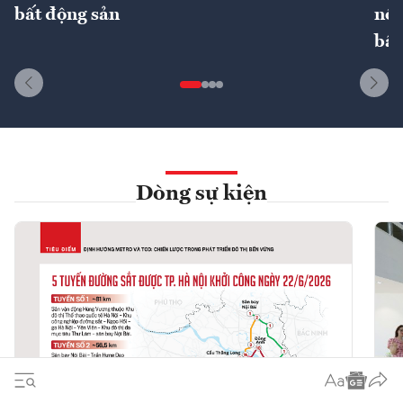
bất động sản
nôn
bất
Dòng sự kiện