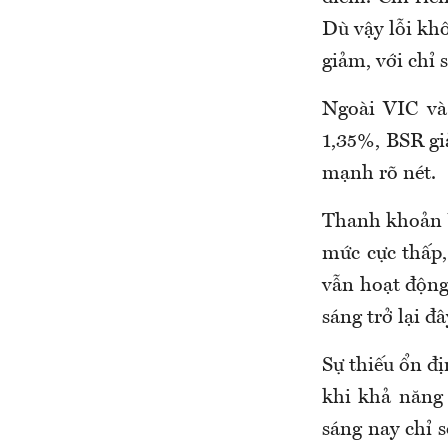
Dù vậy lỗi khô
giảm, với chỉ 
Ngoài VIC v
1,35%, BSR gi
mạnh rõ nét.
Thanh khoản 
mức cực thấp,
vẫn hoạt động
sáng trở lại đ
Sự thiếu ổn đị
khi khả năng
sáng nay chỉ 