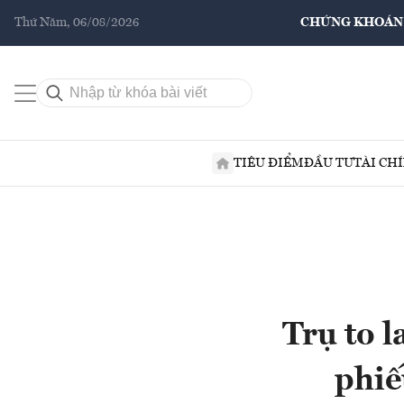
Thứ Năm, 06/08/2026
CHỨNG KHOÁN
TIÊU ĐIỂM
ĐẦU TƯ
TÀI CH
Trụ to l
phiế