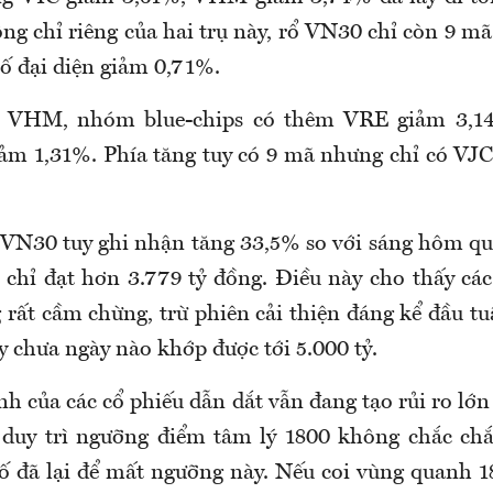
ng chỉ riêng của hai trụ này, rổ VN30 chỉ còn 9 m
số đại diện giảm 0,71%.
à VHM, nhóm blue-chips có thêm VRE giảm 3,1
ảm 1,31%. Phía tăng tuy có 9 mã nhưng chỉ có VJC
VN30 tuy ghi nhận tăng 33,5% so với sáng hôm qu
 chỉ đạt hơn 3.779 tỷ đồng. Điều này cho thấy các
 rất cầm chừng, trừ phiên cải thiện đáng kể đầu tu
ây chưa ngày nào khớp được tới 5.000 tỷ.
nh của các cổ phiếu dẫn dắt vẫn đang tạo rủi ro l
 duy trì ngưỡng điểm tâm lý 1800 không chắc chắ
số đã lại để mất ngưỡng này. Nếu coi vùng quanh 1