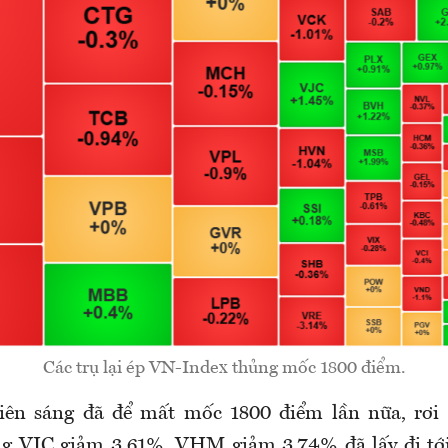
Các trụ lại ép VN-Index thủng mốc 1800 điểm.
hiên sáng đã để mất mốc 1800 điểm lần nữa, rơi 
ng VIC giảm 3,61%, VHM giảm 3,74% đã lấy đi tớ