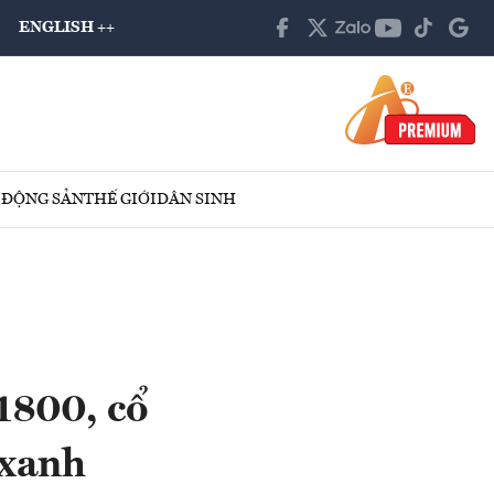
ENGLISH ++
 ĐỘNG SẢN
THẾ GIỚI
DÂN SINH
 1800, cổ
 xanh