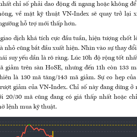
ít nhất chỉ số phải dao động đi ngang hoặc không đ
hông, về mặt kỹ thuật VN-Index sẽ quay trở lại
gưỡng hỗ trợ mới thấp hơn.
giao dịch khá tích cực đầu tuần, hiện tượng chốt 
à nhỏ cũng bắt đầu xuất hiện. Nhìn vào sự thay đổ
thái suy yếu dần là rõ ràng. Lúc 10h độ rộng tốt nh
ã giảm trên sàn HoSE, nhưng đến 11h còn 133 m
phiên là 130 mã tăng/143 mã giảm. Sự co hẹp của
trượt giảm của VN-Index. Chỉ số này đang dừng ở
ới 20/30 mã cũng đang có giá thấp nhất hoặc chỉ
hờ lệnh mua kỹ thuật.