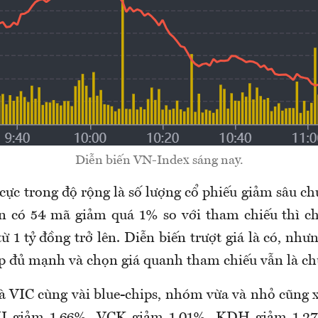
Diễn biến VN-Index sáng nay.
cực trong độ rộng là số lượng cổ phiếu giảm sâu c
n có 54 mã giảm quá 1% so với tham chiếu thì ch
 1 tỷ đồng trở lên. Diễn biến trượt giá là có, nh
ép đủ mạnh và chọn giá quanh tham chiếu vẫn là ch
 VIC cùng vài blue-chips, nhóm vừa và nhỏ cũng 
II giảm 1,66%, VCK giảm 1,01%, KDH giảm 1,