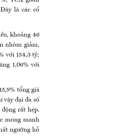
Đây là các cổ
iều, khoảng 46
ơn nhóm giảm,
 với 154,3 tỷ;
tăng 1,06% với
5,9% tổng giá
 vậy đại đa số
 động rất hẹp.
 cực mong manh
 mất ngưỡng hỗ