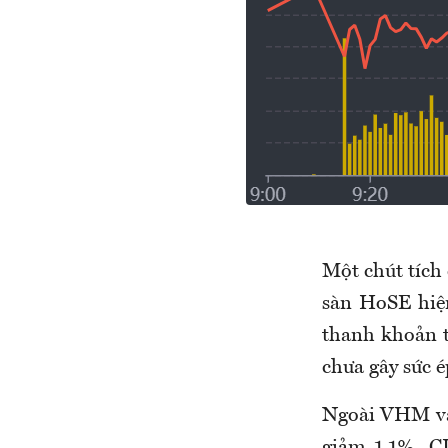
Một chút tích 
sàn HoSE hiệ
thanh khoản từ
chưa gây sức 
Ngoài VHM và
giảm 1,1%, C