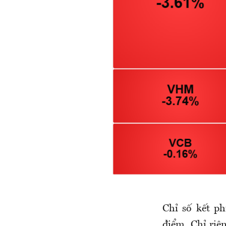
Chỉ số kết p
điểm. Chỉ riê