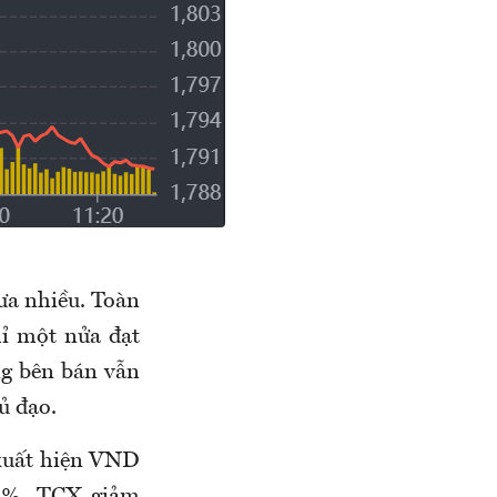
hưa nhiều. Toàn
ỉ một nửa đạt
ưng bên bán vẫn
ủ đạo.
xuất hiện VND
27%, TCX giảm