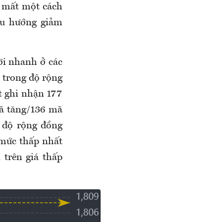
ể mất một cách
 xu hướng giảm
lời nhanh ở các
i trong độ rộng
ất ghi nhận 177
ã tăng/136 mã
 độ rộng đồng
 mức thấp nhất
 trên giá thấp