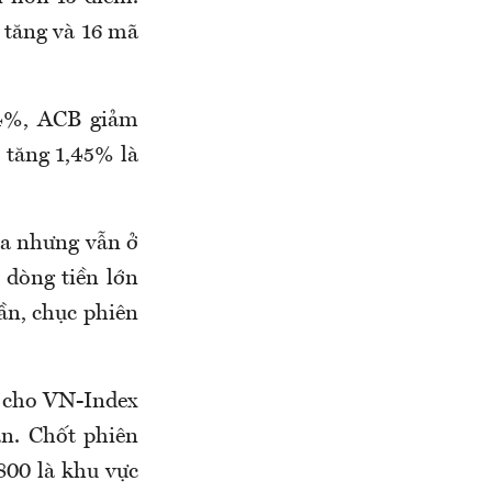
ã tăng và 16 mã
4%, ACB giảm
 tăng 1,45% là
a nhưng vẫn ở
 dòng tiền lớn
ần, chục phiên
ớn cho VN-Index
n. Chốt phiên
800 là khu vực