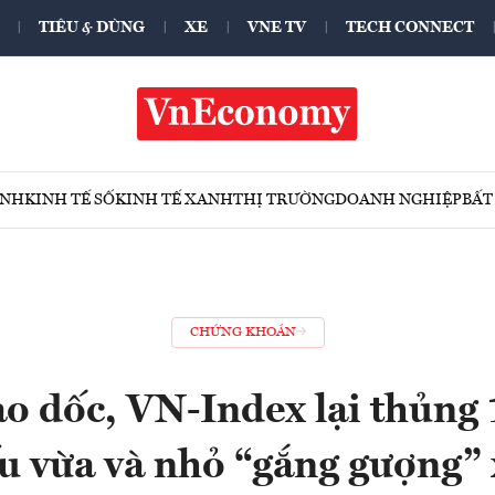
TIÊU & DÙNG
XE
VNE TV
TECH CONNECT
ÍNH
KINH TẾ SỐ
KINH TẾ XANH
THỊ TRƯỜNG
DOANH NGHIỆP
BẤT
CHỨNG KHOÁN
ao dốc, VN-Index lại thủng
u vừa và nhỏ “gắng gượng”