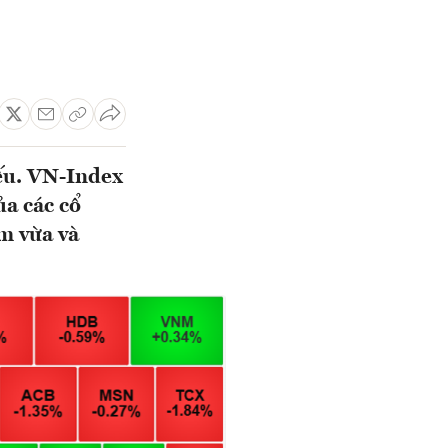
ếu. VN-Index
a các cổ
m vừa và