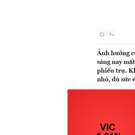
Ảnh hưởng củ
sáng nay mất
phiếu trụ. K
nhỏ, dù sức é