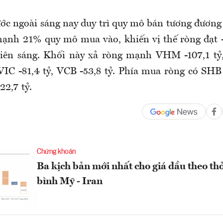
ớc ngoài sáng nay duy trì quy mô bán tương đươn
nh 21% quy mô mua vào, khiến vị thế ròng đạt -
iên sáng. Khối này xả ròng mạnh VHM -107,1 tỷ,
 VIC -81,4 tỷ, VCB -53,8 tỷ. Phía mua ròng có SHB
22,7 tỷ.
Chứng khoán
Ba kịch bản mới nhất cho giá dầu theo th
bình Mỹ - Iran