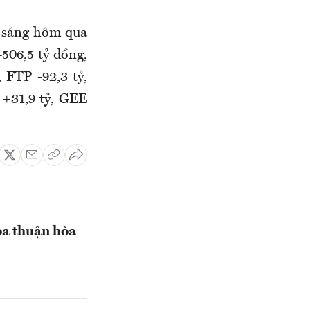
g sáng hôm qua
506,5 tỷ đồng,
 FTP -92,3 tỷ,
 +31,9 tỷ, GEE
ỏa thuận hòa