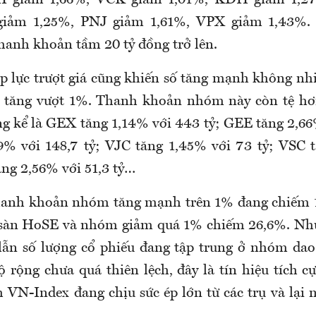
iảm 1,25%, PNJ giảm 1,61%, VPX giảm 1,43%. 
thanh khoản tầm 20 tỷ đồng trở lên.
áp lực trượt giá cũng khiến số tăng mạnh không nh
g tăng vượt 1%. Thanh khoản nhóm này còn tệ h
ng kể là GEX tăng 1,14% với 443 tỷ; GEE tăng 2,66%
% với 148,7 tỷ; VJC tăng 1,45% với 73 tỷ; VSC 
ăng 2,56% với 51,3 tỷ…
hanh khoản nhóm tăng mạnh trên 1% đang chiếm 1
 sàn HoSE và nhóm giảm quá 1% chiếm 26,6%. Như
ẫn số lượng cổ phiếu đang tập trung ở nhóm dao
ộ rộng chưa quá thiên lệch, đây là tín hiệu tích
h VN-Index đang chịu sức ép lớn từ các trụ và lại