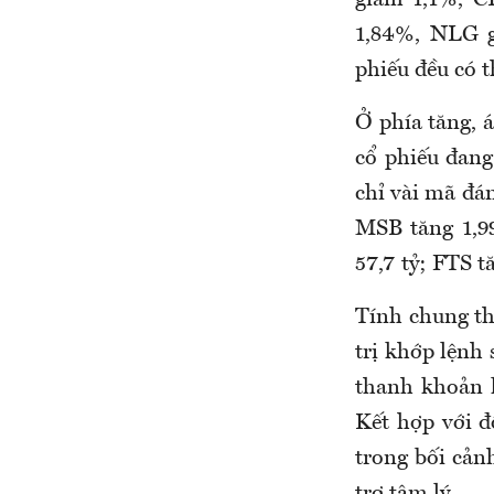
1,84%, NLG g
phiếu đều có 
Ở phía tăng, 
cổ phiếu đan
chỉ vài mã đá
MSB tăng 1,99
57,7 tỷ; FTS t
Tính chung t
trị khớp lệnh
thanh khoản l
Kết hợp với đ
trong bối cản
trợ tâm lý.