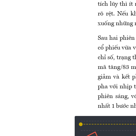
tích lũy thì 
rõ rệt. Nếu k
xuống những n
Sau hai phiên 
cổ phiếu vừa v
chỉ số, trạng 
mã tăng/83 m
giảm và kết 
pha với nhịp 
phiên sáng, v
nhất 1 bước n