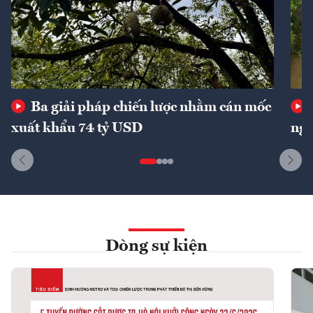
Ba giải pháp chiến lược nhằm cán mốc
xuất khẩu 74 tỷ USD
ngu
Dòng sự kiện