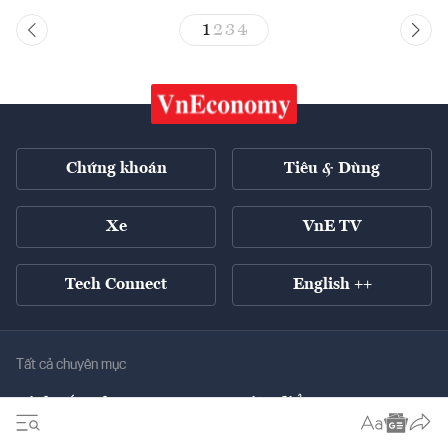
1
2
3
4
Chứng khoán
Tiêu & Dùng
Xe
VnE TV
Tech Connect
English ++
Tất cả chuyên mục
Kinh tế xanh
Tiêu điểm
Chuyển động xanh
Tài chính
Chứng khoán