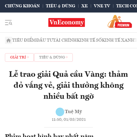
CHỨNG KHOÁN
TIÊU & DÙNG
XE
VNE TV
TECH CO
TIÊU ĐIỂM
ĐẦU TƯ
TÀI CHÍNH
KINH TẾ SỐ
KINH TẾ XANH
GIẢI TRÍ
TIÊU & DÙNG
Lễ trao giải Quả cầu Vàng: thảm
đỏ vắng vẻ, giải thưởng không
nhiều bất ngờ
Tuệ Mỹ
11:50, 01/03/2021
Phim hoạt hình hay nhất năm