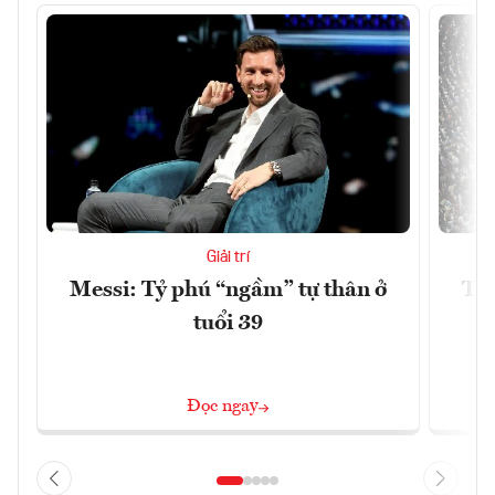
Giải trí
Messi: Tỷ phú “ngầm” tự thân ở
Trậ
tuổi 39
Đọc ngay