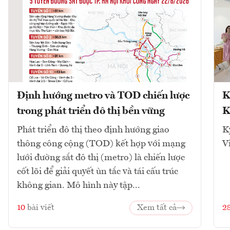
Định hướng metro và TOD chiến lược
K
trong phát triển đô thị bền vững
K
Phát triển đô thị theo định hướng giao
K
thông công cộng (TOD) kết hợp với mạng
V
lưới đường sắt đô thị (metro) là chiến lược
cốt lõi để giải quyết ùn tắc và tái cấu trúc
không gian. Mô hình này tập...
10
bài viết
Xem tất cả
2