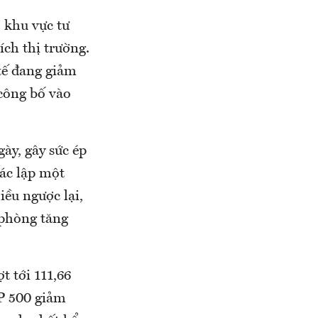
 khu vực tư
ích thị trường.
tế đang giảm
công bố vào
ày, gây sức ép
xác lập một
iều ngược lại,
 phòng tăng
t tới 111,66
&P 500 giảm