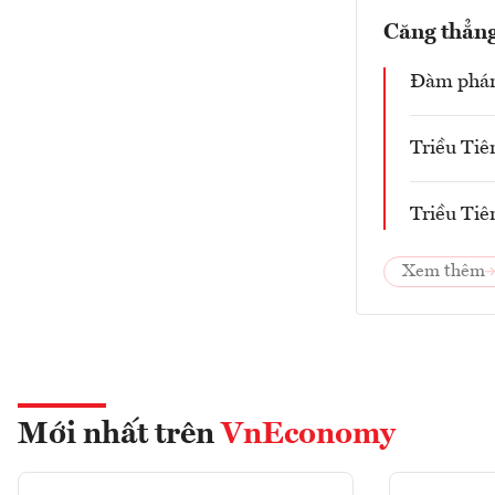
Căng thẳng
Đàm phán 
Triều Tiê
Triều Tiê
Xem thêm
Mới nhất trên
VnEconomy