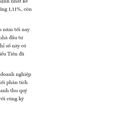
mạnh nhất kể
ứng 1,11%, còn
u năm tới nay
nhà đầu tư
hỉ số này có
iều Tiên đã
i doanh nghiệp
ới phân tích
oanh thu quý
với cùng kỳ