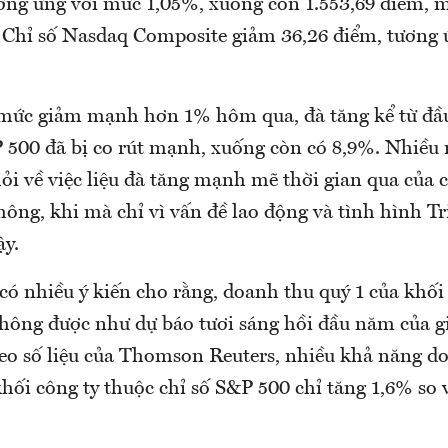
ương ứng với mức 1,05%, xuống còn 1.553,69 điểm, 
. Chỉ số Nasdaq Composite giảm 36,26 điểm, tương 
 mức giảm mạnh hơn 1% hôm qua, đà tăng kể từ đầ
P 500 đã bị co rút mạnh, xuống còn có 8,9%. Nhiều 
ỏi về việc liệu đà tăng mạnh mẽ thời gian qua của c
ông, khi mà chỉ vì vấn đề lao động và tình hình Tr
ậy.
 có nhiều ý kiến cho rằng, doanh thu quý 1 của khố
không được như dự báo tươi sáng hồi đầu năm của gi
heo số liệu của Thomson Reuters, nhiều khả năng d
hối công ty thuộc chỉ số S&P 500 chỉ tăng 1,6% so 
.