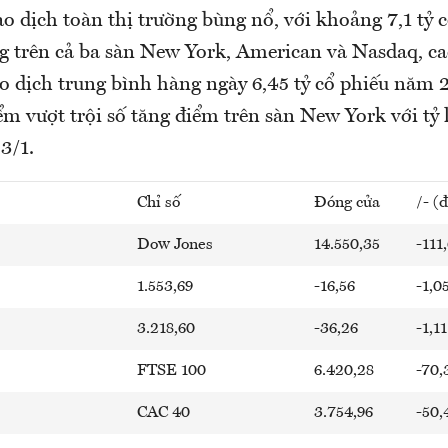
o dịch toàn thị trường bùng nổ, với khoảng 7,1 tỷ 
 trên cả ba sàn New York, American và Nasdaq, c
o dịch trung bình hàng ngày 6,45 tỷ cổ phiếu năm 
m vượt trội số tăng điểm trên sàn New York với tỷ l
3/1.
Chỉ số
Đóng cửa
/- (
Dow Jones
14.550,35
-111
1.553,69
-16,56
-1,0
3.218,60
-36,26
-1,11
FTSE 100
6.420,28
-70,
CAC 40
3.754,96
-50,