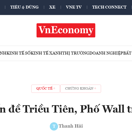
TIÊU & DÙNG
XE
VNE TV
TECH CONNECT
ÍNH
KINH TẾ SỐ
KINH TẾ XANH
THỊ TRƯỜNG
DOANH NGHIỆP
BẤT
QUỐC TẾ
CHỨNG KHOÁN
n đề Triều Tiên, Phố Wall
Thanh Hải
T