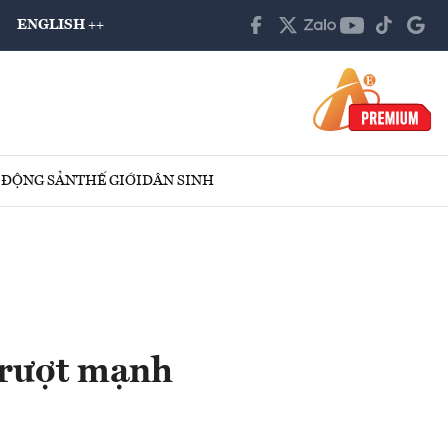
ENGLISH ++
 ĐỘNG SẢN
THẾ GIỚI
DÂN SINH
 trượt mạnh