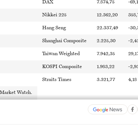
DAX
7.874,75
-69,
Nikkei 225
12.362,20
358,
Hang Seng
22.337,49
-30,
Shanghai Composite
2.225,30
-2,4
Taiwan Weighted
7.942,35
29,1
KOSPI Composite
1.983,22
-2,9
Straits Times
3.321,77
4,18
Market Watch.