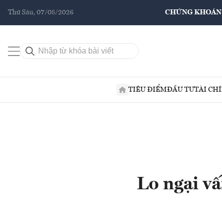
Thứ Sáu, 07/08/2026
CHỨNG KHOÁN
TIÊU ĐIỂM
ĐẦU TƯ
TÀI CH
Lo ngại vấ