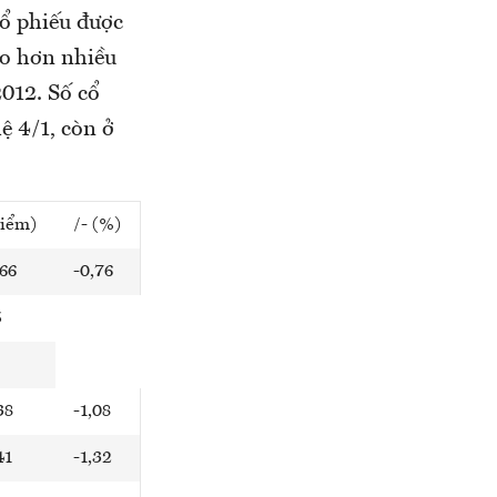
cổ phiếu được
ao hơn nhiều
2012. Số cổ
ệ 4/1, còn ở
điểm)
/- (%)
,66
-0,76
5
38
-1,08
41
-1,32