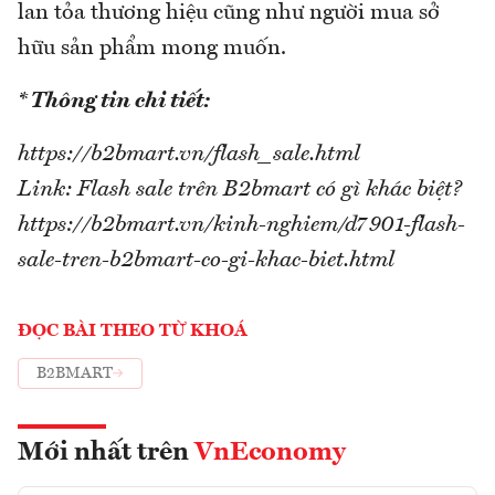
lan tỏa thương hiệu cũng như người mua sở
hữu sản phẩm mong muốn.
* Thông tin chi tiết:
https://b2bmart.vn/flash_sale.html
Link: Flash sale trên B2bmart có gì khác biệt?
https://b2bmart.vn/kinh-nghiem/d7901-flash-
sale-tren-b2bmart-co-gi-khac-biet.html
ĐỌC BÀI THEO TỪ KHOÁ
B2BMART
Mới nhất trên
VnEconomy