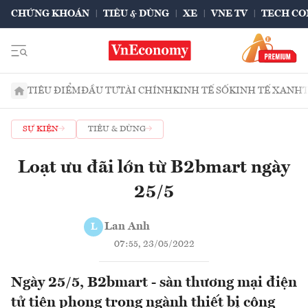
CHỨNG KHOÁN
TIÊU & DÙNG
XE
VNE TV
TECH CO
TIÊU ĐIỂM
ĐẦU TƯ
TÀI CHÍNH
KINH TẾ SỐ
KINH TẾ XANH
SỰ KIỆN
TIÊU & DÙNG
Loạt ưu đãi lớn từ B2bmart ngày
25/5
Lan Anh
L
07:55, 23/05/2022
Ngày 25/5, B2bmart - sàn thương mại điện
tử tiên phong trong ngành thiết bị công