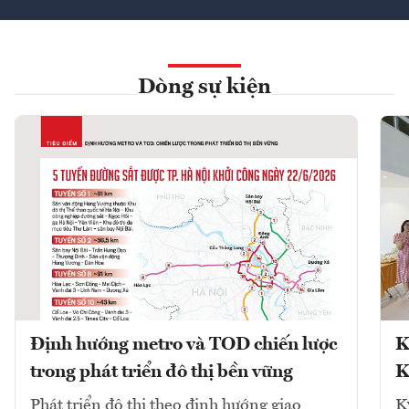
Dòng sự kiện
Định hướng metro và TOD chiến lược
K
trong phát triển đô thị bền vững
K
Phát triển đô thị theo định hướng giao
K