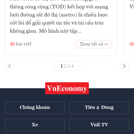
thông công cộng (TOD) kết hợp với mạng
V
lưới đường sắt đô thị (metro) là chiến lược
cốt lõi để giải quyết ùn tắc và tái cấu trúc
không gian. Mô hình này tập...
10
bài viết
Xem tất cả
2
1
2
3
4
Chứng khoán
Tiêu & Dùng
Xe
VnE TV