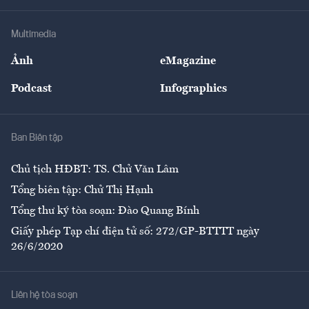
Hạ tầng
Sức khỏe
Khung pháp lý
Doanh nghiệp
Địa phương
Thị trường
Bảo hiểm
Multimedia
Sự kiện
Nhân lực
Ảnh
eMagazine
Đẹp +
An sinh
Podcast
Infographics
Giải trí
Y tế
Nhà
Ban Biên tập
Ẩm thực
Chủ tịch HĐBT: TS. Chử Văn Lâm
Tổng biên tập: Chử Thị Hạnh
Tổng thư ký tòa soạn: Đào Quang Bính
Giấy phép Tạp chí điện tử số: 272/GP-BTTTT ngày
26/6/2020
Liên hệ tòa soạn