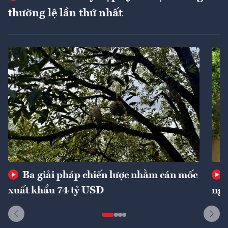
thường lệ lần thứ nhất
Ba giải pháp chiến lược nhằm cán mốc
xuất khẩu 74 tỷ USD
ngu