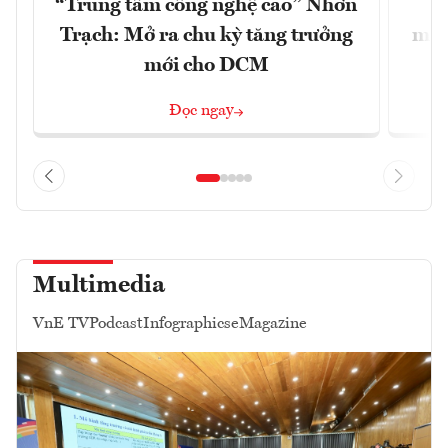
“Trung tâm công nghệ cao” Nhơn
X
Trạch: Mở ra chu kỳ tăng trưởng
mạn
mới cho DCM
Đọc ngay
Multimedia
VnE TV
Podcast
Infographics
eMagazine