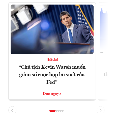
Thế giới
“Chủ tịch Kevin Warsh muốn
G
giảm số cuộc họp lãi suất của
thề
Fed”
G
Đọc ngay