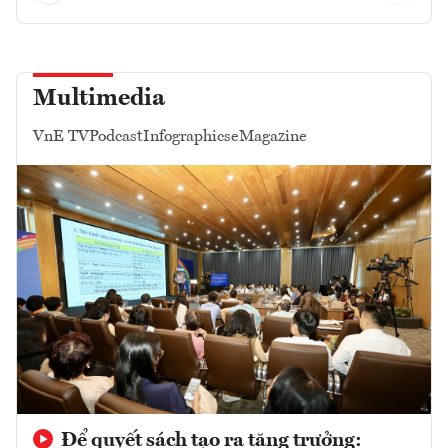
Multimedia
VnE TV
Podcast
Infographics
eMagazine
Để quyết sách tạo ra tăng trưởng: