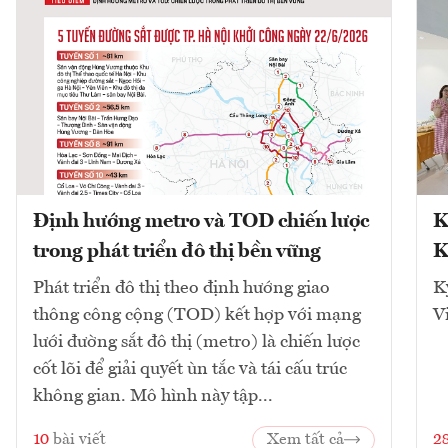
Định hướng metro và TOD chiến lược
K
trong phát triển đô thị bền vững
K
Phát triển đô thị theo định hướng giao
K
thông công cộng (TOD) kết hợp với mạng
V
lưới đường sắt đô thị (metro) là chiến lược
cốt lõi để giải quyết ùn tắc và tái cấu trúc
không gian. Mô hình này tập...
10
bài viết
Xem tất cả
2