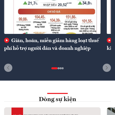
Giãn, hoãn, miễn giảm hàng loạt thuế
phí hỗ trợ người dân và doanh nghiệp
kin
Dòng sự kiện