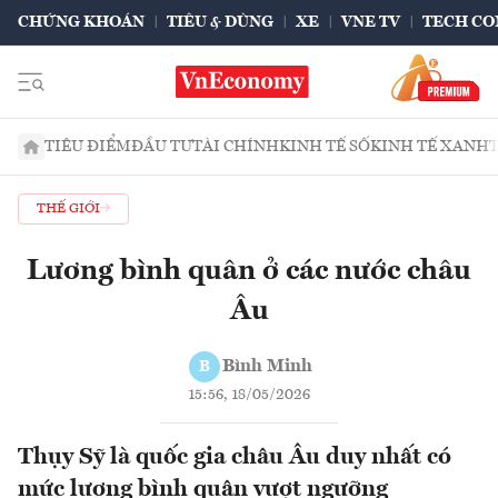
CHỨNG KHOÁN
TIÊU & DÙNG
XE
VNE TV
TECH CO
TIÊU ĐIỂM
ĐẦU TƯ
TÀI CHÍNH
KINH TẾ SỐ
KINH TẾ XANH
THẾ GIỚI
Lương bình quân ở các nước châu
Âu
Bình Minh
B
15:56, 18/05/2026
Thụy Sỹ là quốc gia châu Âu duy nhất có
mức lương bình quân vượt ngưỡng