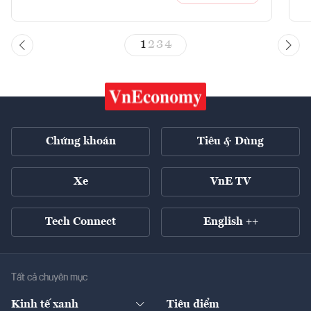
1
2
3
4
Chứng khoán
Tiêu & Dùng
Xe
VnE TV
Tech Connect
English ++
Tất cả chuyên mục
Kinh tế xanh
Tiêu điểm