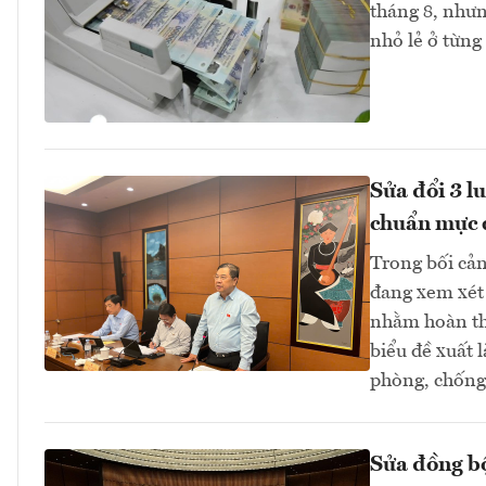
tháng 8, như
nhỏ lẻ ở từng
Sửa đổi 3 l
chuẩn mực 
Trong bối cản
đang xem xét 
nhằm hoàn thi
biểu đề xuất 
phòng, chống 
Sửa đồng bộ