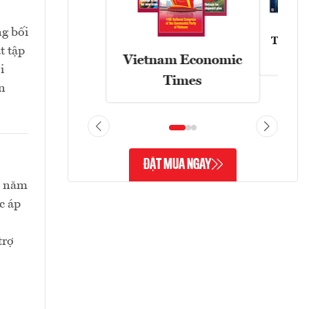
ng bối
Tạp chí
t tập
Vietnam Economic
i
Times
n
ĐẶT MUA NGAY
ối năm
c áp
trợ