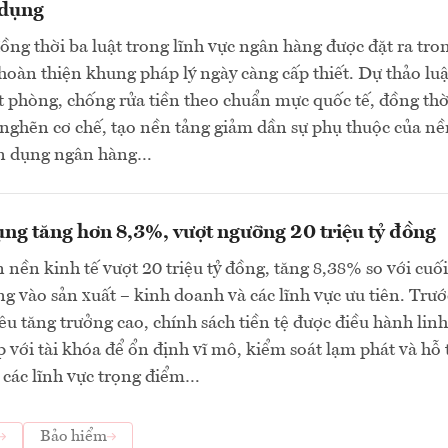
 dụng
đồng thời ba luật trong lĩnh vực ngân hàng được đặt ra tro
hoàn thiện khung pháp lý ngày càng cấp thiết. Dự thảo luậ
ặt phòng, chống rửa tiền theo chuẩn mực quốc tế, đồng thờ
nghẽn cơ chế, tạo nền tảng giảm dần sự phụ thuộc của nề
tín dụng ngân hàng…
ụng tăng hơn 8,3%, vượt ngưỡng 20 triệu tỷ đồng
 nền kinh tế vượt 20 triệu tỷ đồng, tăng 8,38% so với cu
ung vào sản xuất – kinh doanh và các lĩnh vực ưu tiên. Trướ
iêu tăng trưởng cao, chính sách tiền tệ được điều hành linh
p với tài khóa để ổn định vĩ mô, kiểm soát lạm phát và hỗ 
 các lĩnh vực trọng điểm…
Bảo hiểm