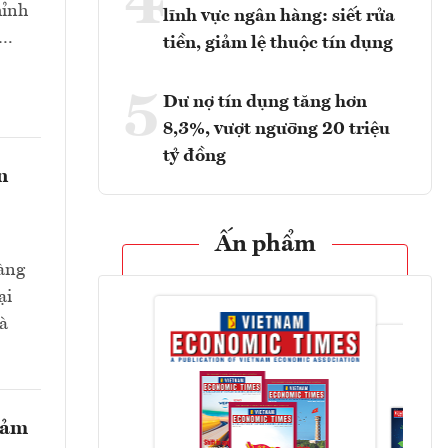
4
hỉnh
lĩnh vực ngân hàng: siết rửa
t…
tiền, giảm lệ thuộc tín dụng
5
Dư nợ tín dụng tăng hơn
8,3%, vượt ngưỡng 20 triệu
tỷ đồng
n
Ấn phẩm
hàng
ại
và
giảm