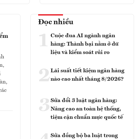
Đọc nhiều
1
Cuộc đua AI ngành ngân
iểm
hàng: Thành bại nằm ở dữ
liệu và kiểm soát rủi ro
nh
n,
2
Lãi suất tiết kiệm ngân hàng
i
nào cao nhất tháng 8/2026?
oàn,
các
3
Sửa đổi 3 luật ngân hàng:
Nâng cao an toàn hệ thống,
tiệm cận chuẩn mực quốc tế
Sửa đồng bộ ba luật trong