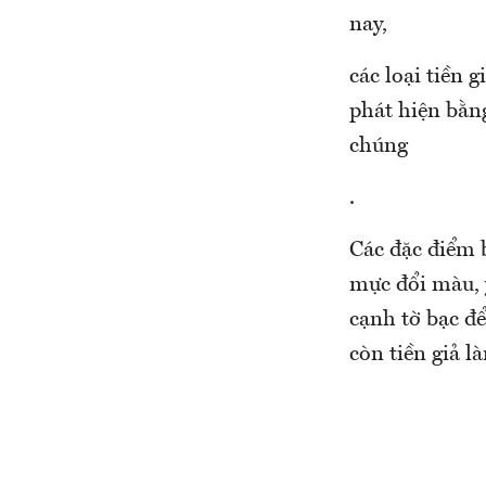
nay,
các loại tiền 
phát hiện bằn
chúng
.
Các đặc điểm b
mực đổi màu, y
cạnh tờ bạc để
còn tiền giả l