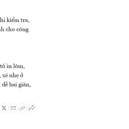
hi kiểm tra,
nh cho công
ố in lõm,
, xé nhẹ ở
 dễ bai giãn,