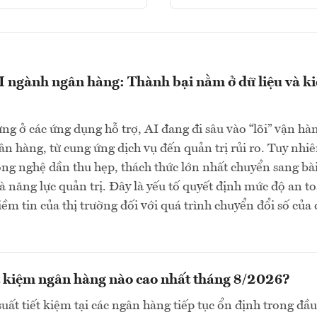
 ngành ngân hàng: Thành bại nằm ở dữ liệu và k
g ở các ứng dụng hỗ trợ, AI đang đi sâu vào “lõi” vận hà
n hàng, từ cung ứng dịch vụ đến quản trị rủi ro. Tuy nhiê
ông nghệ dần thu hẹp, thách thức lớn nhất chuyển sang bà
và năng lực quản trị. Đây là yếu tố quyết định mức độ an t
iềm tin của thị trường đối với quá trình chuyển đổi số của 
ết kiệm ngân hàng nào cao nhất tháng 8/2026?
suất tiết kiệm tại các ngân hàng tiếp tục ổn định trong đầu