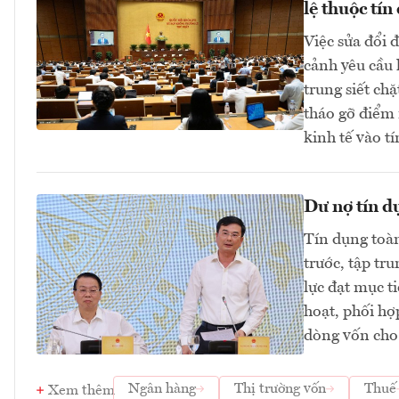
lệ thuộc tín
Việc sửa đổi 
cảnh yêu cầu 
trung siết ch
tháo gỡ điểm 
kinh tế vào 
Dư nợ tín d
Tín dụng toàn
trước, tập tr
lực đạt mục t
hoạt, phối hợ
dòng vốn cho
Ngân hàng
Thị trường vốn
Thuế
Xem thêm