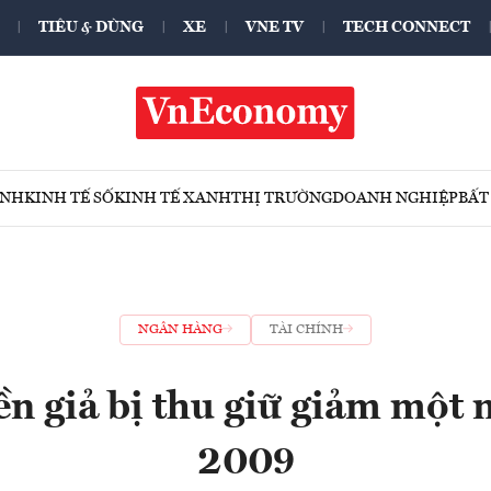
TIÊU & DÙNG
XE
VNE TV
TECH CONNECT
ÍNH
KINH TẾ SỐ
KINH TẾ XANH
THỊ TRƯỜNG
DOANH NGHIỆP
BẤT
NGÂN HÀNG
TÀI CHÍNH
n giả bị thu giữ giảm một 
2009