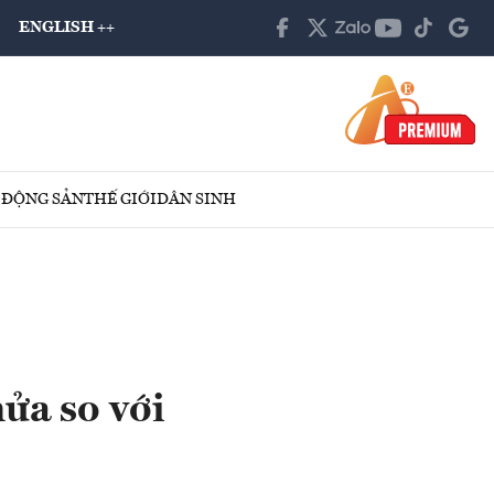
ENGLISH ++
 ĐỘNG SẢN
THẾ GIỚI
DÂN SINH
nửa so với