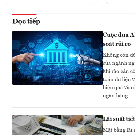
Đọc tiếp
Cuộc đua AI
soát rủi ro
Không còn dừn
của ngành ngâ
khi rào cản c
toán dữ liệu 
hiệu quả và n
ngân hàng…
Lãi suất ti
Mặt bằng lãi 