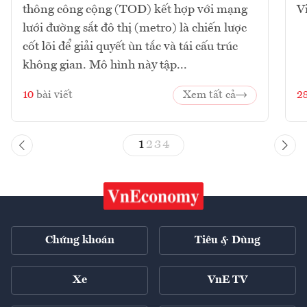
thông công cộng (TOD) kết hợp với mạng
V
lưới đường sắt đô thị (metro) là chiến lược
cốt lõi để giải quyết ùn tắc và tái cấu trúc
không gian. Mô hình này tập...
10
bài viết
Xem tất cả
2
1
2
3
4
Chứng khoán
Tiêu & Dùng
Xe
VnE TV