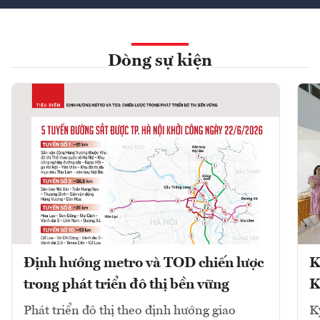
Dòng sự kiện
Định hướng metro và TOD chiến lược
K
trong phát triển đô thị bền vững
K
Phát triển đô thị theo định hướng giao
K