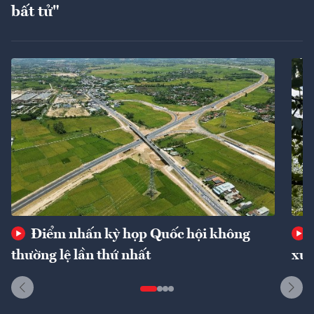
bất tử"
Điểm nhấn kỳ họp Quốc hội không
thường lệ lần thứ nhất
xuấ