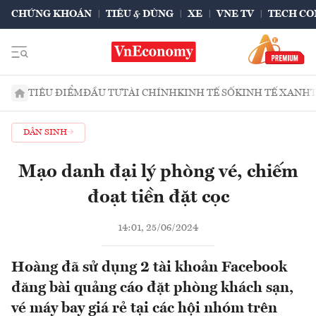
CHỨNG KHOÁN
TIÊU & DÙNG
XE
VNE TV
TECH CO
TIÊU ĐIỂM
ĐẦU TƯ
TÀI CHÍNH
KINH TẾ SỐ
KINH TẾ XANH
DÂN SINH
Mạo danh đại lý phòng vé, chiếm
đoạt tiền đặt cọc
14:01, 25/06/2024
Hoàng đã sử dụng 2 tài khoản Facebook
đăng bài quảng cáo đặt phòng khách sạn,
vé máy bay giá rẻ tại các hội nhóm trên