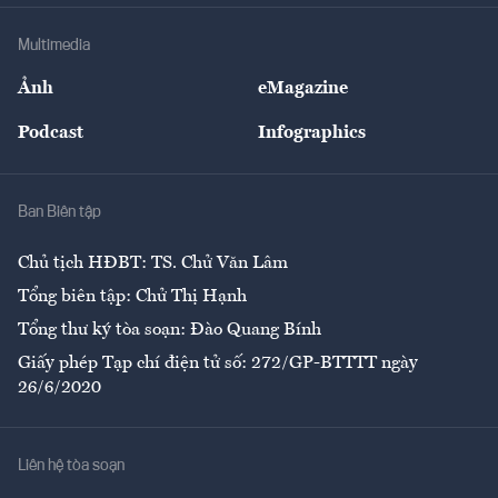
Doanh nghiệp
Địa phương
Thị trường
Bảo hiểm
Multimedia
Sự kiện
Nhân lực
Ảnh
eMagazine
Đẹp +
An sinh
Podcast
Infographics
Giải trí
Y tế
Nhà
Ban Biên tập
Ẩm thực
Chủ tịch HĐBT: TS. Chử Văn Lâm
Tổng biên tập: Chử Thị Hạnh
Tổng thư ký tòa soạn: Đào Quang Bính
Giấy phép Tạp chí điện tử số: 272/GP-BTTTT ngày
26/6/2020
Liên hệ tòa soạn