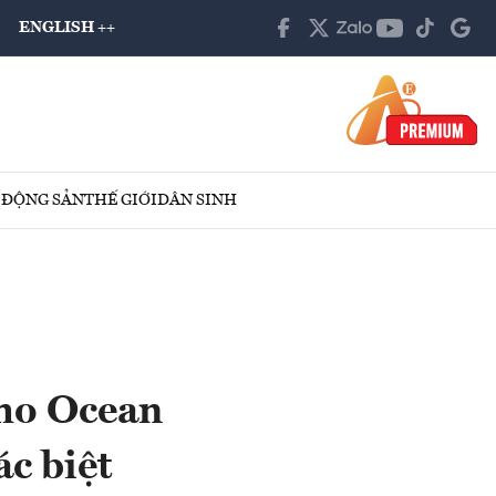
ENGLISH ++
 ĐỘNG SẢN
THẾ GIỚI
DÂN SINH
cho Ocean
c biệt