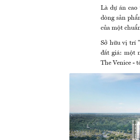
Là dự án cao 
dòng sản phẩ
của một chuẩn 
Sở hữu vị trí
đắt giá: một 
The Venice - t