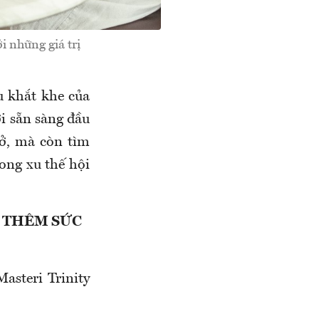
 những giá trị
u khắt khe của
ời sẵn sàng đầu
 ở, mà còn tìm
ong xu thế hội
P THÊM SỨC
asteri Trinity