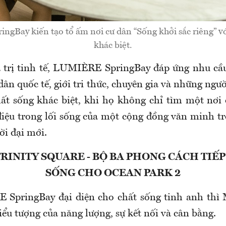
gBay kiến tạo tổ ấm nơi cư dân “Sống khởi sắc riêng” với
khác biệt.
 trị tinh tế, LUMIÈRE SpringBay đáp ứng nhu cầ
ân quốc tế, giới tri thức, chuyên gia và những ngư
ất sống khác biệt, khi họ không chỉ tìm một nơi
điệu trong lối sống của một cộng đồng văn minh tr
ời đại mới.
RINITY SQUARE - BỘ BA PHONG CÁCH TIẾ
SỐNG CHO OCEAN PARK 2
pringBay đại diện cho chất sống tinh anh thì M
biểu tượng của năng lượng, sự kết nối và cân bằng.