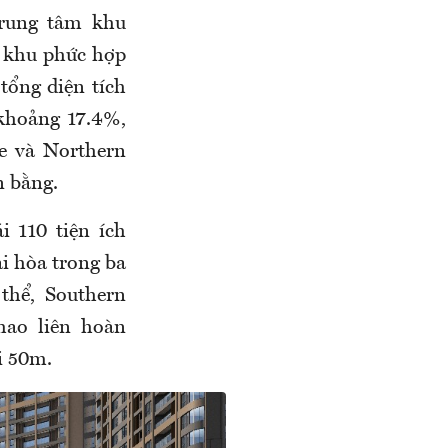
trung tâm khu
à khu phức hợp
tổng diện tích
 khoảng 17.4%,
e và Northern
n bằng.
 110 tiện ích
i hòa trong ba
thể, Southern
hao liên hoàn
ài 50m.