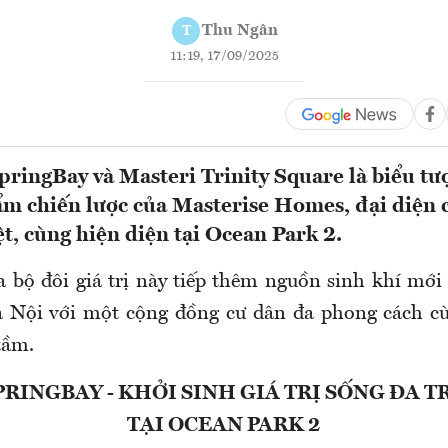
Thu Ngân
T
11:19, 17/09/2025
ngBay và Masteri Trinity Square là biểu tư
m chiến lược của Masterise Homes, đại diện c
ệt, cùng hiện diện tại Ocean Park 2.
a bộ đôi giá trị này tiếp thêm nguồn sinh khí mới 
 Nội với một cộng đồng cư dân đa phong cách cù
tầm.
RINGBAY - KHỞI SINH GIÁ TRỊ SỐNG ĐA 
TẠI OCEAN PARK 2