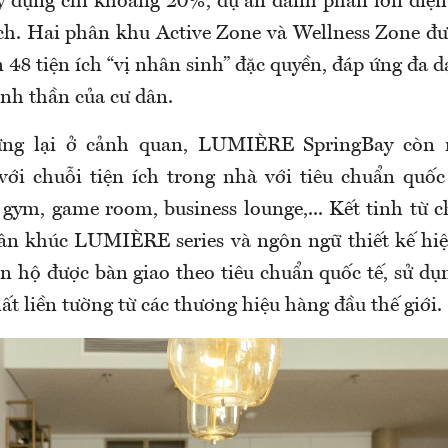
y dựng chỉ khoảng 20%, dự án dành phần lớn diện
ích. Hai phân khu Active Zone và Wellness Zone đượ
48 tiện ích “vị nhân sinh” đặc quyền, đáp ứng đa 
inh thần của cư dân.
ng lại ở cảnh quan, LUMIÈRE SpringBay còn 
ới chuỗi tiện ích trong nhà với tiêu chuẩn quốc 
 gym, game room, business lounge,... Kết tinh từ c
ân khúc LUMIÈRE series và ngôn ngữ thiết kế hiệ
ăn hộ được bàn giao theo tiêu chuẩn quốc tế, sử d
hất liền tường từ các thương hiệu hàng đầu thế giới.