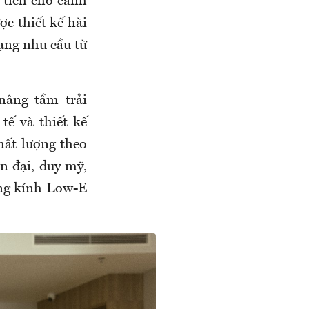
 tích cho cảnh
c thiết kế hài
dạng nhu cầu từ
nâng tầm trải
tế và thiết kế
hất lượng theo
n đại, duy mỹ,
ụng kính Low-E