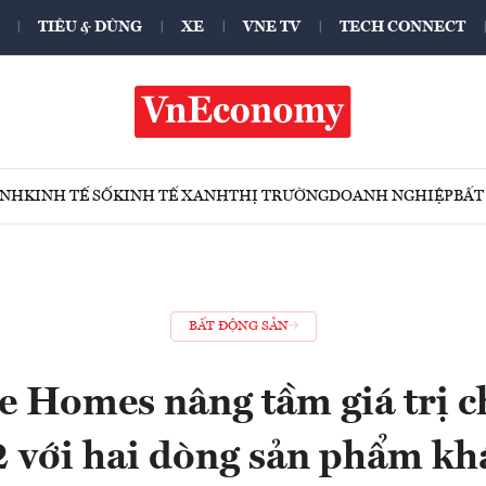
TIÊU & DÙNG
XE
VNE TV
TECH CONNECT
ÍNH
KINH TẾ SỐ
KINH TẾ XANH
THỊ TRƯỜNG
DOANH NGHIỆP
BẤT
BẤT ĐỘNG SẢN
e Homes nâng tầm giá trị 
2 với hai dòng sản phẩm khá