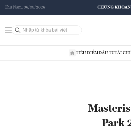
Thứ Năm, 06/08/2026
CHỨNG KHOÁN
TIÊU ĐIỂM
ĐẦU TƯ
TÀI CH
Masteris
Park 