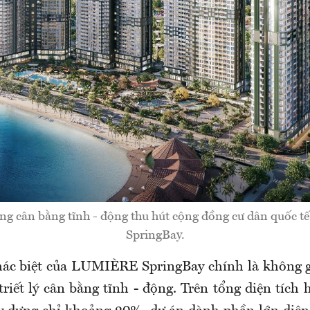
ng cân bằng tĩnh - động thu hút cộng đồng cư dân quốc 
SpringBay.
ác biệt của LUMIÈRE SpringBay chính là không g
triết lý cân bằng tĩnh - động. Trên tổng diện tíc