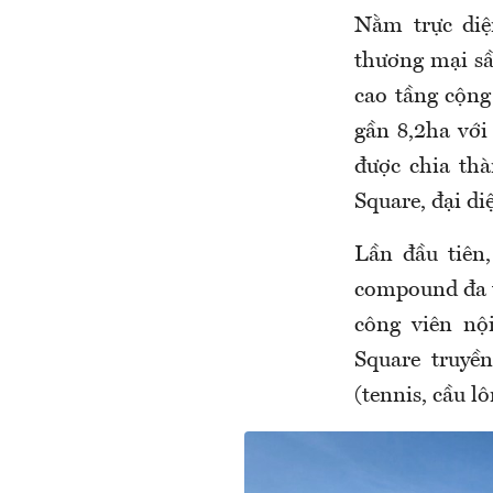
Nằm trực diệ
thương mại sầ
cao tầng cộng
gần 8,2ha với
được chia th
Square, đại di
Lần đầu tiên
compound đa t
công viên nộ
Square truyề
(tennis, cầu l