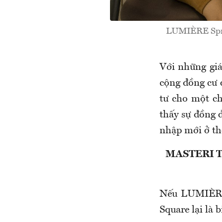
LUMIÈRE Sprin
Với những giá
cộng đồng cư d
tư cho một ch
thấy sự đồng 
nhập mới ở th
MASTERI T
Nếu LUMIÈRE S
Square lại là 