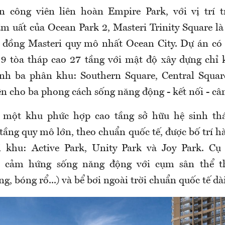
n công viên liên hoàn Empire Park, với vị trí 
m uất của Ocean Park 2, Masteri Trinity Square l
 đồng Masteri quy mô nhất Ocean City. Dự án có 
 9 tòa tháp cao 27 tầng với mật độ xây dựng chỉ
ành ba phân khu: Southern Square, Central Squar
ện cho ba phong cách sống năng động - kết nối - câ
, một khu phức hợp cao tầng sở hữu hệ sinh thái
ầng quy mô lớn, theo chuẩn quốc tế, được bố trí hà
i khu: Active Park, Unity Park và Joy Park. Cụ 
n cảm hứng sống năng động với cụm sân thể t
ông, bóng rổ...) và bể bơi ngoài trời chuẩn quốc tế d