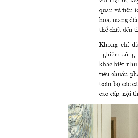
với mật độ xâ
quan và tiện 
hoà, mang đến 
thể chất đến t
Không chỉ dừ
nghiệm sống v
khác biệt như
tiêu chuẩn ph
toàn bộ các c
cao cấp, nội t