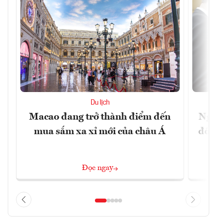
Du lịch
Macao đang trở thành điểm đến
Ngư
mua sắm xa xỉ mới của châu Á
đổi 
Đọc ngay