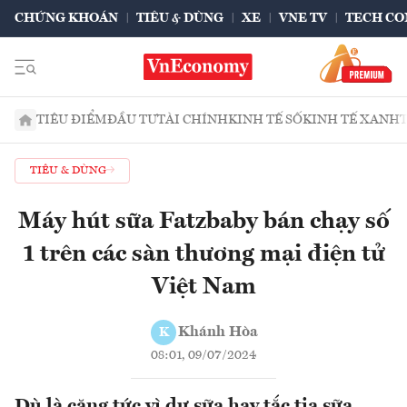
CHỨNG KHOÁN
TIÊU & DÙNG
XE
VNE TV
TECH CO
TIÊU ĐIỂM
ĐẦU TƯ
TÀI CHÍNH
KINH TẾ SỐ
KINH TẾ XANH
TIÊU & DÙNG
Máy hút sữa Fatzbaby bán chạy số
1 trên các sàn thương mại điện tử
Việt Nam
Khánh Hòa
K
08:01, 09/07/2024
Dù là căng tức vì dư sữa hay tắc tia sữa,