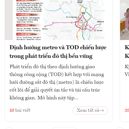
Định hướng metro và TOD chiến lược
K
trong phát triển đô thị bền vững
K
Phát triển đô thị theo định hướng giao
K
thông công cộng (TOD) kết hợp với mạng
V
lưới đường sắt đô thị (metro) là chiến lược
cốt lõi để giải quyết ùn tắc và tái cấu trúc
không gian. Mô hình này tập...
10
bài viết
Xem tất cả
2