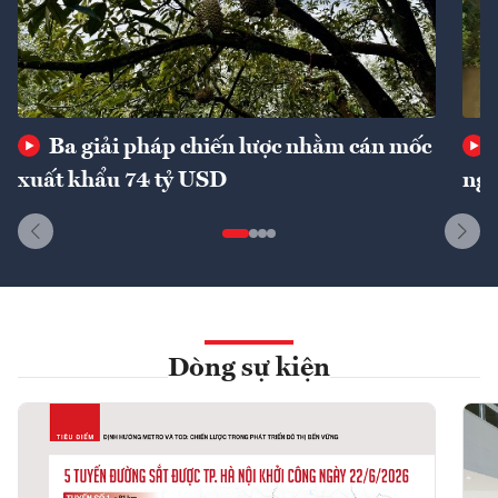
Ba giải pháp chiến lược nhằm cán mốc
xuất khẩu 74 tỷ USD
ngu
Dòng sự kiện