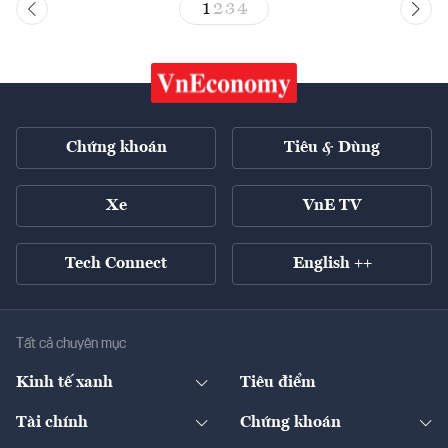
1
2
3
4
Chứng khoán
Tiêu & Dùng
Xe
VnE TV
Tech Connect
English ++
Tất cả chuyên mục
Kinh tế xanh
Tiêu điểm
Chuyển động xanh
Tài chính
Chứng khoán
Pháp lý