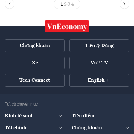
1
2
3
4
Chứng khoán
Tiêu & Dùng
Xe
VnE TV
Tech Connect
English ++
Tất cả chuyên mục
Kinh tế xanh
Tiêu điểm
Chuyển động xanh
Tài chính
Chứng khoán