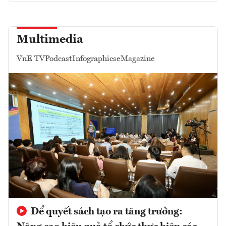
Multimedia
VnE TV
Podcast
Infographics
eMagazine
Để quyết sách tạo ra tăng trưởng: