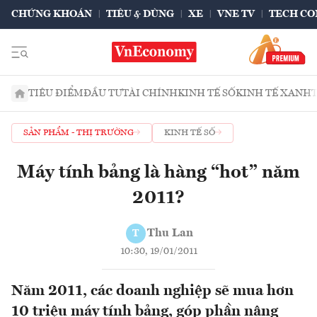
CHỨNG KHOÁN
TIÊU & DÙNG
XE
VNE TV
TECH CO
TIÊU ĐIỂM
ĐẦU TƯ
TÀI CHÍNH
KINH TẾ SỐ
KINH TẾ XANH
SẢN PHẨM - THỊ TRƯỜNG
KINH TẾ SỐ
Máy tính bảng là hàng “hot” năm
2011?
Thu Lan
T
10:30, 19/01/2011
Năm 2011, các doanh nghiệp sẽ mua hơn
10 triệu máy tính bảng, góp phần nâng