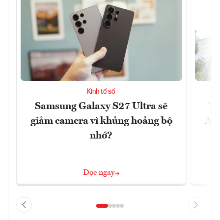
Kinh tế số
Samsung Galaxy S27 Ultra sẽ
Th
giảm camera vì khủng hoảng bộ
Ace
nhớ?
Đọc ngay