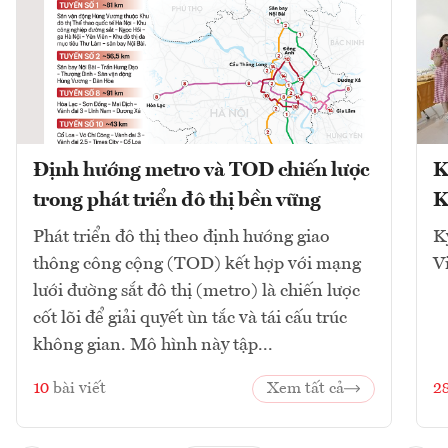
Định hướng metro và TOD chiến lược
K
trong phát triển đô thị bền vững
K
Phát triển đô thị theo định hướng giao
K
thông công cộng (TOD) kết hợp với mạng
V
lưới đường sắt đô thị (metro) là chiến lược
cốt lõi để giải quyết ùn tắc và tái cấu trúc
không gian. Mô hình này tập...
10
bài viết
Xem tất cả
2