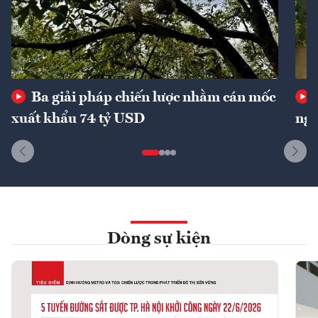
Ba giải pháp chiến lược nhằm cán mốc
xuất khẩu 74 tỷ USD
ngu
Dòng sự kiện