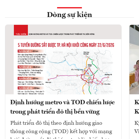
Dòng sự kiện
Định hướng metro và TOD chiến lược
K
trong phát triển đô thị bền vững
K
Phát triển đô thị theo định hướng giao
K
thông công cộng (TOD) kết hợp với mạng
V