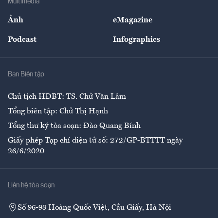
Multimedia
Sự kiện
Nhân lực
Ảnh
eMagazine
Đẹp +
An sinh
Podcast
Infographics
Giải trí
Y tế
Nhà
Ban Biên tập
Ẩm thực
Chủ tịch HĐBT: TS. Chử Văn Lâm
Tổng biên tập: Chử Thị Hạnh
Tổng thư ký tòa soạn: Đào Quang Bính
Giấy phép Tạp chí điện tử số: 272/GP-BTTTT ngày
26/6/2020
Liên hệ tòa soạn
Số 96-98 Hoàng Quốc Việt, Cầu Giấy, Hà Nội