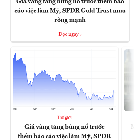
Giá vàng tăng bùng nổ trước thềm báo
cáo việc làm Mỹ, SPDR Gold Trust mua
ròng mạnh
Đọc ngay
Thế giới
Giá vàng tăng bùng nổ trước
Mỹ 
thềm báo cáo việc làm Mỹ, SPDR