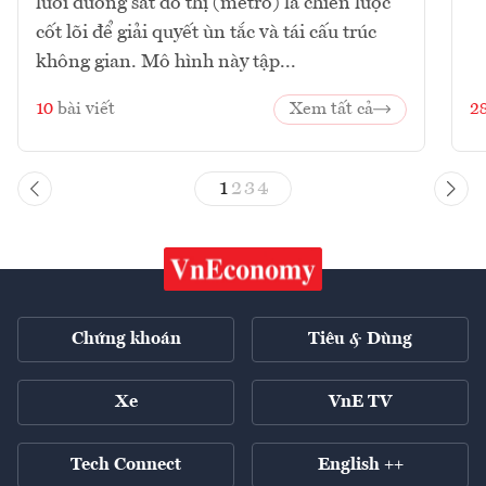
lưới đường sắt đô thị (metro) là chiến lược
cốt lõi để giải quyết ùn tắc và tái cấu trúc
không gian. Mô hình này tập...
10
bài viết
Xem tất cả
2
1
2
3
4
Chứng khoán
Tiêu & Dùng
Xe
VnE TV
Tech Connect
English ++