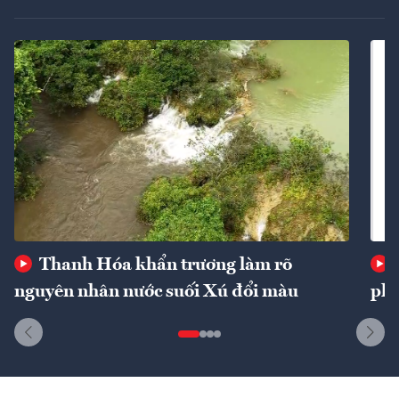
Thanh Hóa khẩn trương làm rõ
nguyên nhân nước suối Xú đổi màu
phí