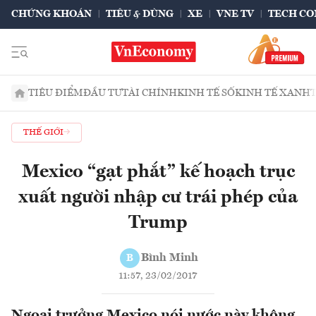
CHỨNG KHOÁN
TIÊU & DÙNG
XE
VNE TV
TECH CO
TIÊU ĐIỂM
ĐẦU TƯ
TÀI CHÍNH
KINH TẾ SỐ
KINH TẾ XANH
THẾ GIỚI
Mexico “gạt phắt” kế hoạch trục
xuất người nhập cư trái phép của
Trump
Bình Minh
B
11:57, 23/02/2017
Ngoại trưởng Mexico nói nước này không