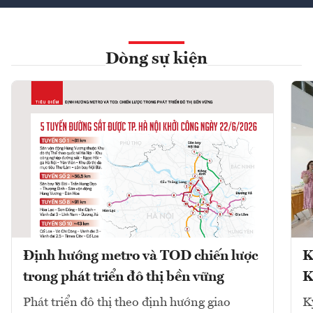
Dòng sự kiện
Định hướng metro và TOD chiến lược
K
trong phát triển đô thị bền vững
K
Phát triển đô thị theo định hướng giao
K