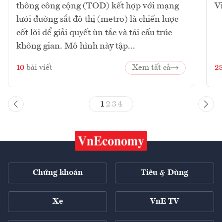
thông công cộng (TOD) kết hợp với mạng
V
lưới đường sắt đô thị (metro) là chiến lược
cốt lõi để giải quyết ùn tắc và tái cấu trúc
không gian. Mô hình này tập...
10
bài viết
Xem tất cả
2
1
2
3
4
Chứng khoán
Tiêu & Dùng
Xe
VnE TV