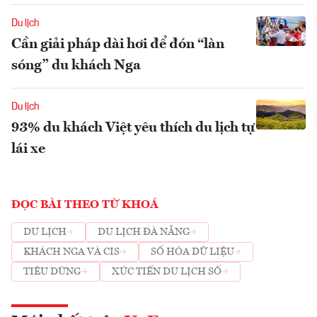
Du lịch
Cần giải pháp dài hơi để đón “làn
sóng” du khách Nga
Du lịch
93% du khách Việt yêu thích du lịch tự
lái xe
ĐỌC BÀI THEO TỪ KHOÁ
DU LỊCH
DU LỊCH ĐÀ NẴNG
KHÁCH NGA VÀ CIS
SỐ HÓA DỮ LIỆU
TIÊU DÙNG
XÚC TIẾN DU LỊCH SỐ