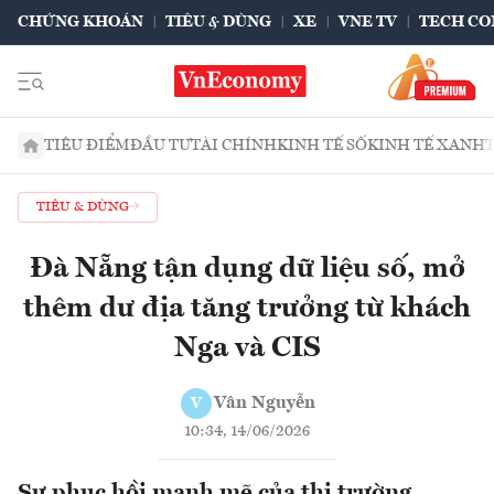
CHỨNG KHOÁN
TIÊU & DÙNG
XE
VNE TV
TECH CO
TIÊU ĐIỂM
ĐẦU TƯ
TÀI CHÍNH
KINH TẾ SỐ
KINH TẾ XANH
TIÊU & DÙNG
Đà Nẵng tận dụng dữ liệu số, mở
thêm dư địa tăng trưởng từ khách
Nga và CIS
Vân Nguyễn
V
10:34, 14/06/2026
Sự phục hồi mạnh mẽ của thị trường