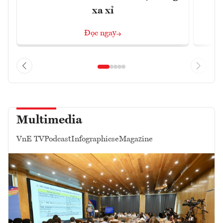
xa xỉ
Đọc ngay
Multimedia
VnE TV
Podcast
Infographics
eMagazine