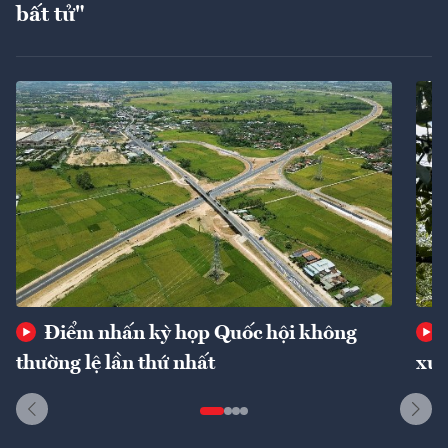
bất tử"
Điểm nhấn kỳ họp Quốc hội không
thường lệ lần thứ nhất
xuấ