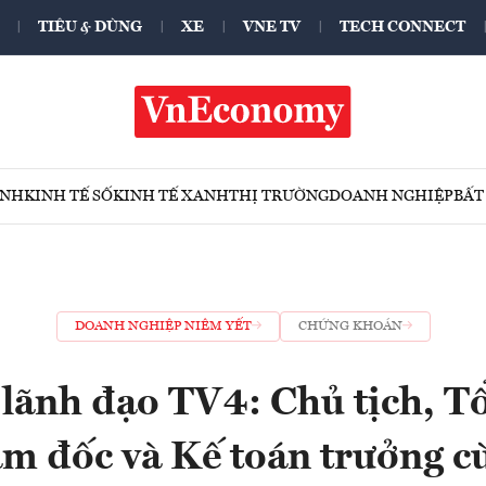
TIÊU & DÙNG
XE
VNE TV
TECH CONNECT
ÍNH
KINH TẾ SỐ
KINH TẾ XANH
THỊ TRƯỜNG
DOANH NGHIỆP
BẤT
DOANH NGHIỆP NIÊM YẾT
CHỨNG KHOÁN
 lãnh đạo TV4: Chủ tịch, T
m đốc và Kế toán trưởng cù