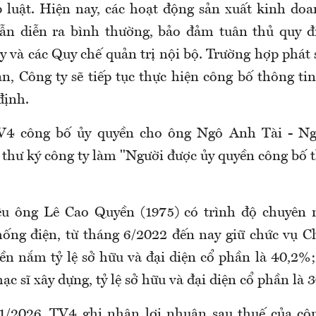
 luật. Hiện nay, các hoạt động sản xuất kinh doa
ẫn diễn ra bình thường, bảo đảm tuân thủ quy đ
y và các Quy chế quản trị nội bộ. Trường hợp phát
an, Công ty sẽ tiếp tục thực hiện công bố thông ti
định.
V4 công bố ủy quyền cho ông Ngô Anh Tài - Ng
 thư ký công ty làm "Người được ủy quyền công bố 
ệu ông Lê Cao Quyền (1975) có trình độ chuyên 
hống điện, từ tháng 6/2022 đến nay giữ chức vụ 
n nắm tỷ lệ sở hữu và đại diện cổ phần là 40,2%
hạc sĩ xây dựng, tỷ lệ sở hữu và đại diện cổ phần là 
1/2026, TV4 ghi nhận lợi nhuận sau thuế của cô