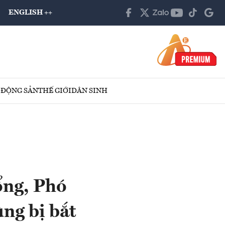
ENGLISH ++
 ĐỘNG SẢN
THẾ GIỚI
DÂN SINH
ổng, Phó
ng bị bắt