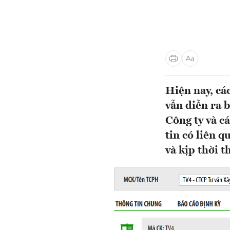
Hiện nay, cá
vẫn diễn ra 
Công ty và c
tin có liên q
và kịp thời t