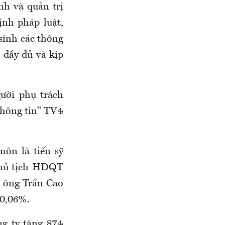
nh và quản trị
ịnh pháp luật,
 sinh các thông
n đầy đủ và kịp
ười phụ trách
thông tin" TV4
môn là tiến sỹ
Chủ tịch HĐQT
; ông Trần Cao
30,06%.
ng ty tăng 874