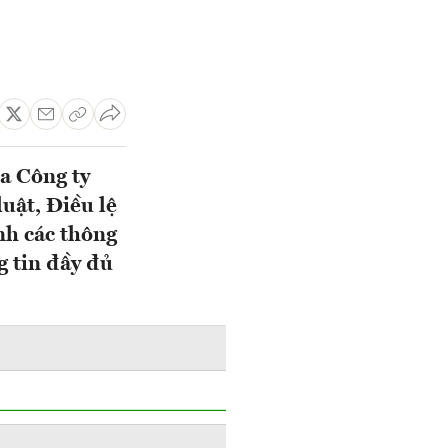
ủa Công ty
uật, Điều lệ
nh các thông
g tin đầy đủ