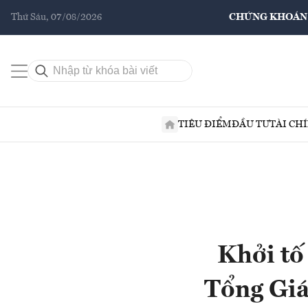
Thứ Sáu, 07/08/2026
CHỨNG KHOÁN
TIÊU ĐIỂM
ĐẦU TƯ
TÀI CH
Khởi tố
Tổng Giá