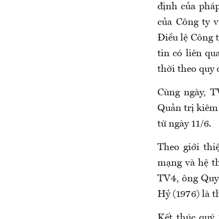
định của pháp
của Công ty v
Điều lệ Công t
tin có liên qu
thời theo quy 
Cùng ngày, T
Quản trị kiêm
từ ngày 11/6.
Theo giới thi
mạng và hệ t
TV4, ông Quyề
Hỷ (1976) là t
Kết thúc quý 