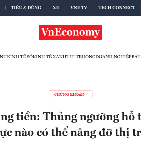
TIÊU & DÙNG
XE
VNE TV
TECH CONNECT
ÍNH
KINH TẾ SỐ
KINH TẾ XANH
THỊ TRƯỜNG
DOANH NGHIỆP
BẤT
CHỨNG KHOÁN
ng tiền: Thủng ngưỡng hỗ t
ực nào có thể nâng đỡ thị 