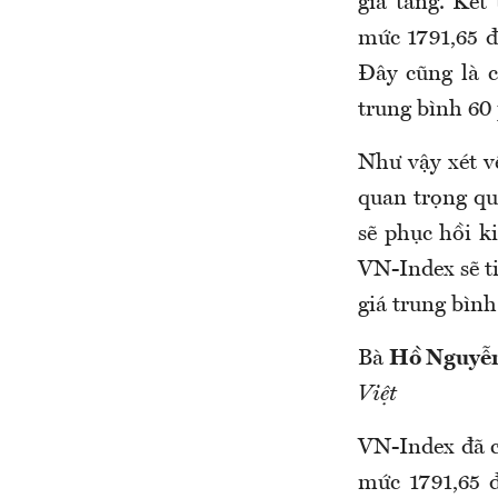
gia tăng. Kết
mức 1791,65 đ
Đây cũng là c
trung bình 60 
Như vậy xét v
quan trọng qu
sẽ phục hồi k
VN-Index sẽ t
giá trung bình
Bà
Hồ Nguyễn
Việt
VN-Index đã c
mức 1791,65 đ