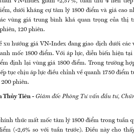
 tuần VN-Index giảm -2,57%, tuần thứ 4 liên tiế
iểm, dưới kháng cự tâm lý 1800 điểm và giá cao 
ác vùng giá trung bình khá quan trọng của thị 
phiên, 120 phiên.
ề xu hướng giá VN-Index đang giao dịch dưới các
anh mốc 1800 điểm. Với áp lực, diễn biến hiện tạ
iểm định lại vùng giá 1800 điểm. Trong trường hợ
iếp tục chịu áp lực điều chỉnh về quanh 1750 điểm 
 200 phiên.
 Thủy Tiên
-
Giám đốc Phòng Tư vấn đầu tư, Chứ
hính thức mất mốc tâm lý 1800 điểm trong tuần q
iểm (-2,6% so với tuần trước). Điều này cho th