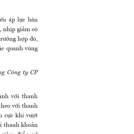
ếu áp lực bán
, nhịp giảm có
trường hợp đó,
oặc quanh vùng
ờng Công ty CP
ạnh với thanh
theo với thanh
 cực khi vượt
với thanh khoản