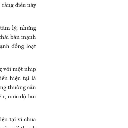
 rằng điều này
tâm lý, nhưng
 thái bán mạnh
ạnh đồng loạt
g với một nhịp
ến hiện tại là
ọng thường cần
ền, mức độ lan
ện tại vì chưa