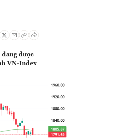
ự đang được
ảnh VN-Index