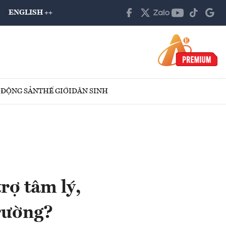
ENGLISH ++
 ĐỘNG SẢN
THẾ GIỚI
DÂN SINH
rợ tâm lý,
trường?