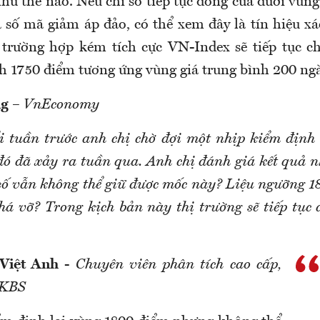
như thế nào. Nếu chỉ số tiếp tục đóng cửa dưới vùn
 số mã giảm áp đảo, có thể xem đây là tín hiệu x
 trường hợp kém tích cực VN-Index sẽ tiếp tục ch
h 1750 điểm tương ứng vùng giá trung bình 200 ngà
ng
–
VnEconomy
i tuần trước anh chị chờ đợi một nhịp kiểm định
đó đã xảy ra tuần qua. Anh chị đánh giá kết quả n
 số vẫn không thể giữ được mốc này? Liệu ngưỡng 1
phá vỡ? Trong kịch bản này thị trường sẽ tiếp tục
Việt Anh
-
Chuyên viên phân tích cao cấp,
 KBS