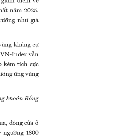
p giảm điểm về
nhất năm 2025.
trường như giá
 vùng kháng cự
i VN-Index vẫn
p kém tích cực
tương ứng vùng
ng khoán Rồng
ua, đóng cửa ở
ấy ngưỡng 1800