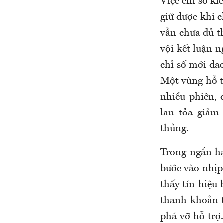
Việc chỉ số k
giữ được khi c
vẫn chưa đủ t
vội kết luận 
chỉ số mới da
Một vùng hỗ t
nhiều phiên, 
lan tỏa giảm
thủng.
Trong ngắn hạ
bước vào nhịp
thấy tín hiệu 
thanh khoản t
phá vỡ hỗ trợ