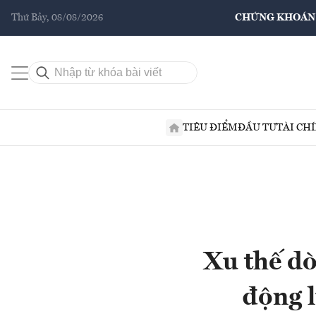
Thứ Bảy, 08/08/2026
CHỨNG KHOÁN
TIÊU ĐIỂM
ĐẦU TƯ
TÀI CH
Xu thế dò
động l