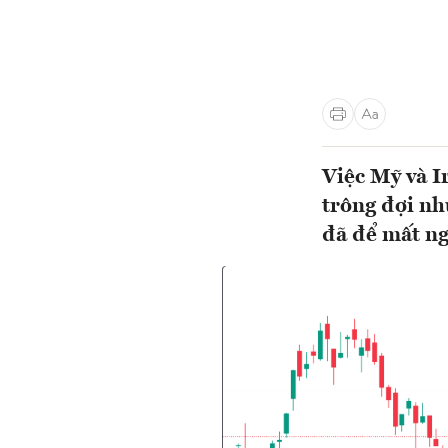
Việc Mỹ và I
trông đợi nh
đã để mất ng