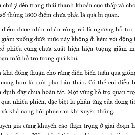
u chú ý đến trạng thái thanh khoản cực thấp và cho
 số thủng 1800 điểm chưa phải là quá bi quan.
 điểm được nhìn nhận rộng rãi là ngưỡng hỗ trợ 
 giảm xuống dưới mức này không đi kèm với động
cổ phiếu cũng chưa xuất hiện hiện tượng giảm m
oạn mất hỗ trợ trong quá khứ.
a khá đồng thuận cho rằng diễn biến tuần qua giốn
 cung hơn là một pha bán tháo. Có thể coi diễn bi
m định đáy chưa hoàn tất. Một vùng hỗ trợ quan tr
 qua nhiều phiên, đặc biệt là phản ứng của dòng ti
 và khả năng hồi phục sau khi xuyên thủng.
uyên gia cũng khuyến cáo thận trọng ở giai đoạn hi