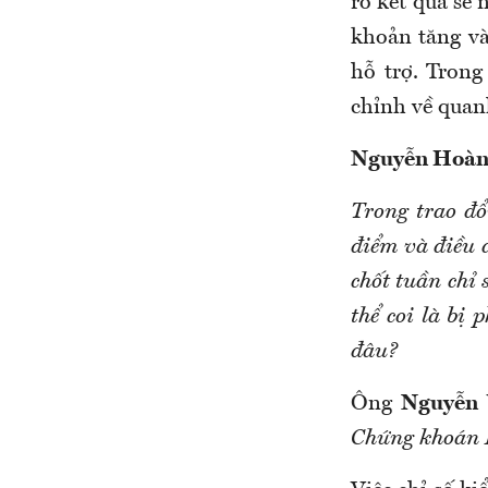
rõ kết quả sẽ 
khoản tăng và
hỗ trợ. Trong
chỉnh về quan
Nguyễn Hoà
Trong trao đổ
điểm và điều 
chốt tuần chỉ
thể coi là bị 
đâu?
Ông
Nguyễn 
Chứng khoán