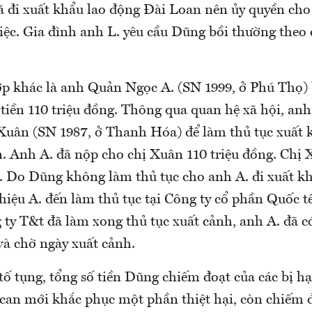
ã đi xuất khẩu lao động Đài Loan nên ủy quyền ch
việc. Gia đình anh L. yêu cầu Dũng bồi thường theo
p khác là anh Quản Ngọc A. (SN 1999, ở Phú Thọ)
 tiền 110 triệu đồng. Thông qua quan hệ xã hội, an
 Xuân (SN 1987, ở Thanh Hóa) để làm thủ tục xuất 
. Anh A. đã nộp cho chị Xuân 110 triệu đồng. Chị 
. Do Dũng không làm thủ tục cho anh A. đi xuất kh
thiệu A. đến làm thủ tục tại Công ty cổ phần Quốc 
ty T&t đã làm xong thủ tục xuất cảnh, anh A. đã có
và chờ ngày xuất cảnh.
ố tụng, tổng số tiền Dũng chiếm đoạt của các bị hại
 can mới khắc phục một phần thiệt hại, còn chiếm 