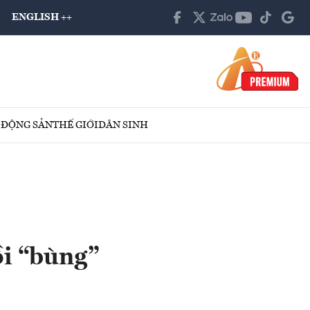
ENGLISH ++
 ĐỘNG SẢN
THẾ GIỚI
DÂN SINH
ồi “bùng”