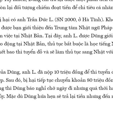
còn lại đối tượng chiếm đoạt tiền để chi tiêu cá nhân
bị hại có anh Trần Đức L. (SN 2000, ở Hà Tĩnh). K
. được bạn giới thiệu đến Trung tâm Nhật ngữ Pháp
m việc tại Nhật Bản. Tại đây, anh L. được Dũng giới
o động tại Nhật Bản, thủ tục bắt buộc là học tiếng 
ết bao thi tuyển đỗ và sẽ làm thủ tục sang Nhật với
của Dũng, anh L. đã nộp 10 triệu đồng để thi tuyển
p. Sau đó, bị hại tiếp tục chuyển khoản 80 triệu đồ
ng thì Dũng báo nghỉ chờ ngày đi nhưng quá thời hạ
ủy. Mặc dù Dũng hứa hẹn sẽ trả lại tiền nhưng đến 