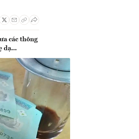
đưa các thông
 dạ...