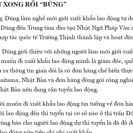
 XONG RỒI “BÙNG”
g, Dũng làm nghề môi giới xuất khẩu lao động tự 
 Dũng đến Trung tâm đào tạo Nhật Ngữ Pháp Vân d
hợp tác quốc tế Trường Thịnh thành lập và hoạt độ
, Dũng giới thiệu với những người làm môi giới xuấ
 muốn đi xuất khẩu lao động mình là giám đốc, quả
 ra thông tin gian dối là có đơn hàng chế biến th
 Saitama, Nhật Bản và đơn hàng đóng gói công nghiệ
ật Bản nên đang cần tuyển lao động.
i muốn đi xuất khẩu lao động tin tưởng về đơn hàn
i lao động đến thi tuyển tại cơ sở nào ở thị trấn 
Dũng báo cho người lao động dự thi tuyển là đã đỗ 
lao động nộp tiền chi phí xuất khẩu.