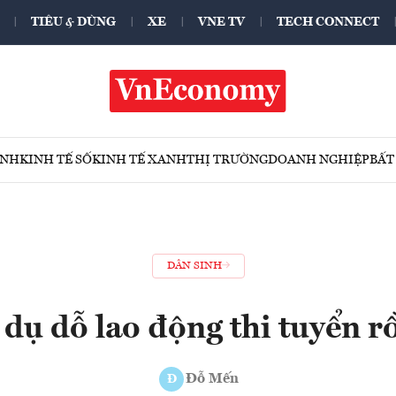
TIÊU & DÙNG
XE
VNE TV
TECH CONNECT
ÍNH
KINH TẾ SỐ
KINH TẾ XANH
THỊ TRƯỜNG
DOANH NGHIỆP
BẤT
DÂN SINH
 dụ dỗ lao động thi tuyển r
Đỗ Mến
Đ