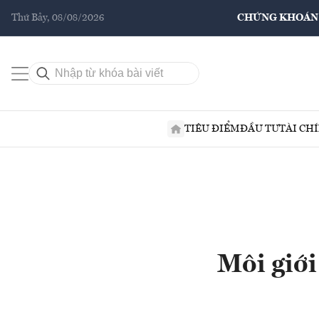
Thứ Bảy, 08/08/2026
CHỨNG KHOÁN
TIÊU ĐIỂM
ĐẦU TƯ
TÀI CH
Môi giới