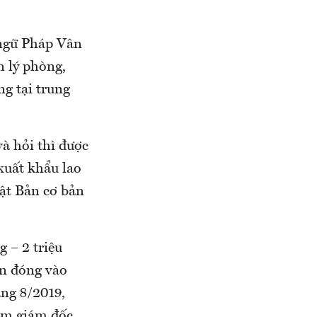
 ngữ Pháp Vân
n lý phòng,
ng tại trung
à hỏi thì được
xuất khẩu lao
hật Bản cơ bản
g – 2 triệu
ên đóng vào
áng 8/2019,
àm giám đốc