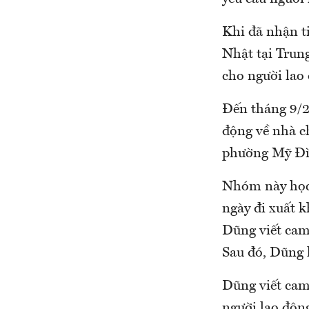
Khi đã nhận t
Nhật tại Trun
cho người lao
Đến tháng 9/2
động về nhà ch
phường Mỹ Đì
Nhóm này học 
ngày đi xuất 
Dũng viết cam
Sau đó, Dũng l
Dũng viết cam
người lao động