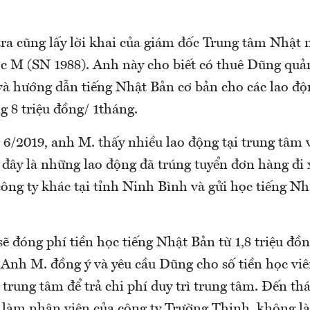
tra cũng lấy lời khai của giám đốc Trung tâm Nhật
c M (SN 1988). Anh này cho biết có thuê Dũng quả
 và hướng dẫn tiếng Nhật Bản cơ bản cho các lao độ
g 8 triệu đồng/ 1tháng.
6/2019, anh M. thấy nhiều lao động tại trung tâm v
 đây là những lao động đã trúng tuyển đơn hàng đi 
ông ty khác tại tỉnh Ninh Bình và gửi học tiếng N
ẽ đóng phí tiền học tiếng Nhật Bản từ 1,8 triệu đồn
 Anh M. đồng ý và yêu cầu Dũng cho số tiền học vi
trung tâm để trả chi phí duy trì trung tâm. Đến th
làm nhân viên của công ty Trường Thịnh, không l