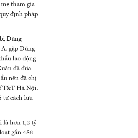
o mẹ tham gia
 quy định pháp
 bị Dũng
h A. gặp Dũng
khẩu lao động
Xuân đã đưa
ẩu nên đã chị
tế T&T Hà Nội.
 tư cách lưu
 là hơn 1,2 tỷ
đoạt gần 486