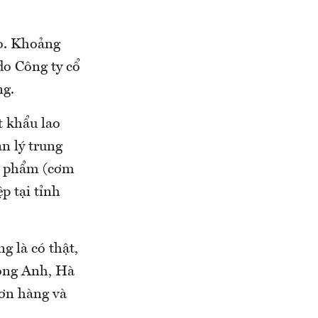
do. Khoảng
o Công ty cổ
ng.
t khẩu lao
n lý trung
ực phẩm (cơm
p tại tỉnh
g là có thật,
Đông Anh, Hà
đơn hàng và