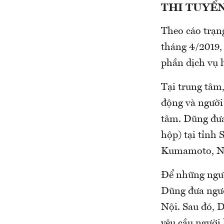
THI TUYỂN
Theo cáo trạn
tháng 4/2019,
phần dịch vụ 
Tại trung tâm
động và người
tâm. Dũng đưa
hộp) tại tỉnh
Kumamoto, Nh
Để những ngườ
Dũng đưa ngườ
Nội. Sau đó, 
yêu cầu người 