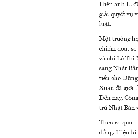
Hiện anh L. đ
giải quyết vụ 
luật.
Một trường hợ
chiếm đoạt số
và chị Lê Thị
sang Nhật Bản
tiền cho Dũng
Xuân đã giới 
Đến nay, Công 
trú Nhật Bản 
Theo cơ quan t
đồng. Hiện bị