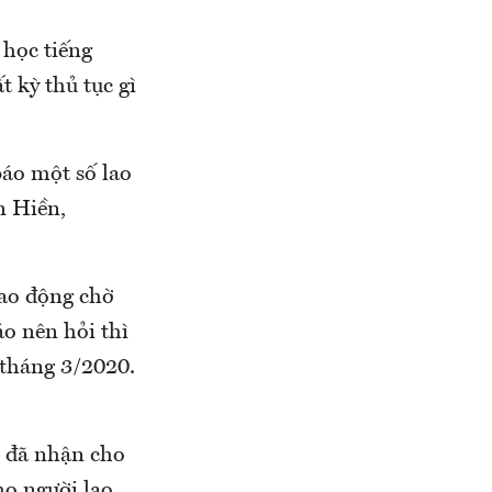
 học tiếng
 kỳ thủ tục gì
áo một số lao
n Hiền,
lao động chờ
o nên hỏi thì
 tháng 3/2020.
n đã nhận cho
ho người lao