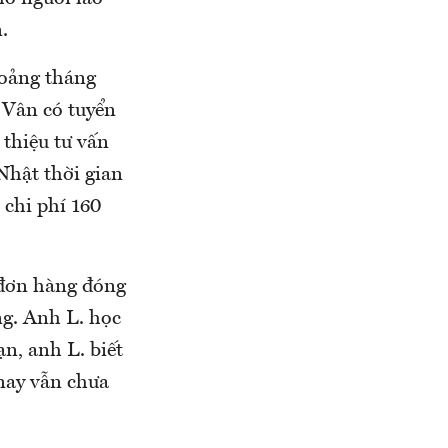
.
hoảng tháng
 Vân có tuyển
 thiệu tư vấn
Nhật thời gian
 chi phí 160
 đơn hàng đóng
ng. Anh L. học
n, anh L. biết
nay vẫn chưa