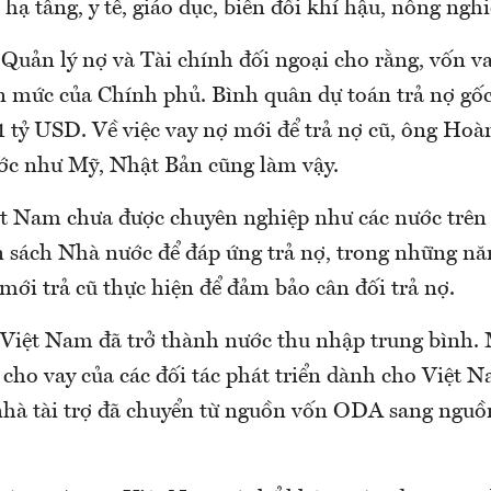
 hạ tầng, y tế, giáo dục, biến đổi khí hậu, nông nghi
Quản lý nợ và Tài chính đối ngoại cho rằng, vốn 
 mức của Chính phủ. Bình quân dự toán trả nợ gốc 
tỷ USD. Về việc vay nợ mới để trả nợ cũ, ông Hoà
ớc như Mỹ, Nhật Bản cũng làm vậy.
ệt Nam chưa được chuyên nghiệp như các nước trê
 sách Nhà nước để đáp ứng trả nợ, trong những n
mới trả cũ thực hiện để đảm bảo cân đối trả nợ.
Việt Nam đã trở thành nước thu nhập trung bình. 
 cho vay của các đối tác phát triển dành cho Việt
 nhà tài trợ đã chuyển từ nguồn vốn ODA sang nguồ