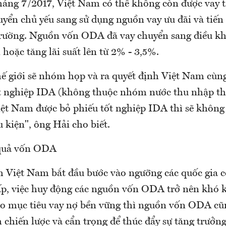
háng 7/2017, Việt Nam có thể không còn được vay t
yển chủ yếu sang sử dụng nguồn vay ưu đãi và tiến 
 trường. Nguồn vốn ODA đã vay chuyển sang điều kh
hoặc tăng lãi suất lên từ 2% - 3,5%.
ế giới sẽ nhóm họp và ra quyết định Việt Nam cùn
ốt nghiệp IDA (không thuộc nhóm nước thu nhập th
ệt Nam được bỏ phiếu tốt nghiệp IDA thì sẽ không
 kiện", ông Hải cho biết.
 quả vốn ODA
h Việt Nam bắt đầu bước vào ngưỡng các quốc gia 
ấp, việc huy động các nguồn vốn ODA trở nên khó 
 mục tiêu vay nợ bền vững thì nguồn vốn ODA cũn
 chiến lược và cẩn trọng để thúc đẩy sự tăng trưởn