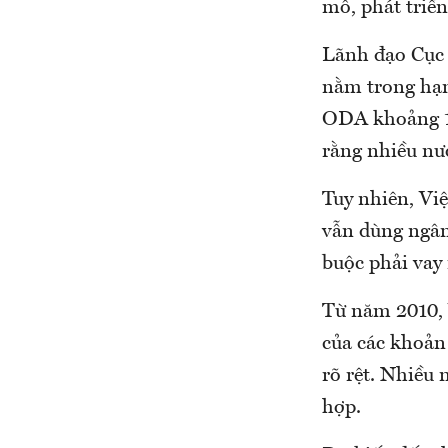
mô, phát triển
Lãnh đạo Cục 
nằm trong hạn
ODA khoảng 1 
rằng nhiều nư
Tuy nhiên, Vi
vẫn dùng ngân
buộc phải vay 
Từ năm 2010, 
của các khoản
rõ rệt. Nhiều
hợp.