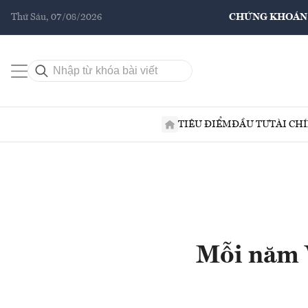
Thứ Sáu, 07/08/2026
CHỨNG KHOÁN
TIÊU ĐIỂM
ĐẦU TƯ
TÀI CH
Mỗi năm V