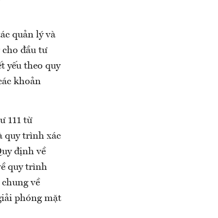
ác quản lý và
 cho đầu tư
ết yếu theo quy
 các khoản
ư 111 từ
 quy trình xác
Quy định về
ề quy trình
h chung về
 giải phóng mặt