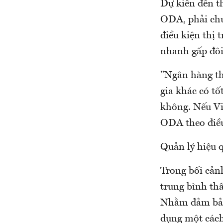
Dự kiến đến t
ODA, phải chu
điều kiện thị
nhanh gấp đôi 
"Ngân hàng th
gia khác có t
không. Nếu Vi
ODA theo điều
Quản lý hiệu
Trong bối cản
trung bình th
Nhằm đảm bảo
dụng một cách