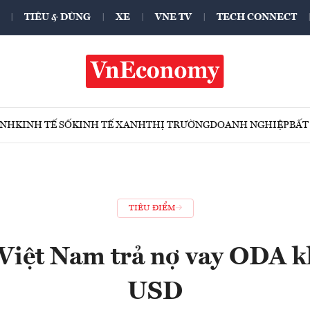
TIÊU & DÙNG
XE
VNE TV
TECH CONNECT
ÍNH
KINH TẾ SỐ
KINH TẾ XANH
THỊ TRƯỜNG
DOANH NGHIỆP
BẤT
TIÊU ĐIỂM
iệt Nam trả nợ vay ODA k
USD