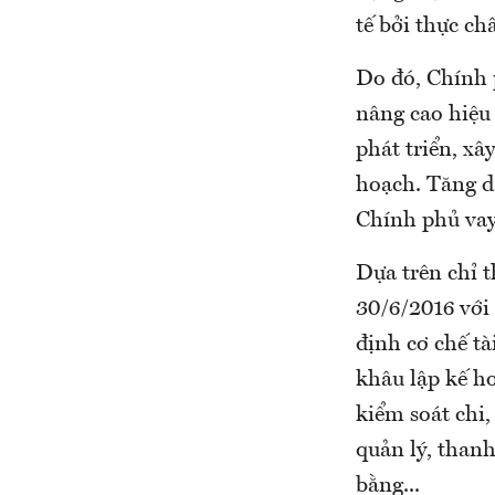
tế bởi thực c
Do đó, Chính 
nâng cao hiệu
phát triển, xâ
hoạch. Tăng dầ
Chính phủ vay 
Dựa trên chỉ 
30/6/2016 với
định cơ chế tà
khâu lập kế ho
kiểm soát chi,
quản lý, thanh
bằng...