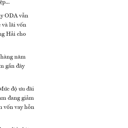
ệp...
vay ODA vẫn
và lãi vốn
ng Hải cho
n hàng năm
ăm gần đây
Mức độ ưu đãi
 Nam đang giảm
n vốn vay hỗn