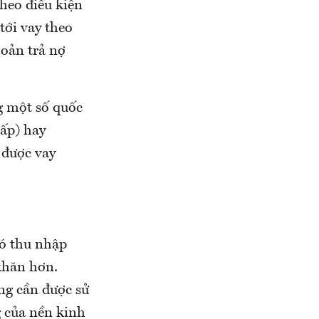
heo điều kiện
tới vay theo
oản trả nợ
g một số quốc
ấp) hay
 được vay
có thu nhập
khăn hơn.
g cần được sử
g của nền kinh