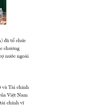
) đã tổ chức
ác chương
rợ nước ngoài
 và Tài chính
 của Việt Nam
tài chính vĩ