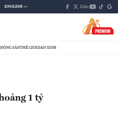
ENGLISH ++
 ĐỘNG SẢN
THẾ GIỚI
DÂN SINH
hoảng 1 tỷ