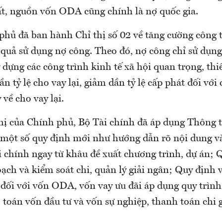
hất, nguồn vốn ODA cũng chính là nợ quốc gia.
phủ đã ban hành Chỉ thị số 02 về tăng cường công t
 quả sử dụng nợ công. Theo đó, nợ công chỉ sử dụng
y dựng các công trình kinh tế xã hội quan trọng, thi
n tỷ lệ cho vay lại, giảm dần tỷ lệ cấp phát đối với
về cho vay lại.
thị của Chính phủ, Bộ Tài chính đã áp dụng Thông t
 một số quy định mới như hướng dẫn rõ nội dung và
i chính ngay từ khâu đề xuất chương trình, dự án; 
ạch và kiểm soát chi, quản lý giải ngân; Quy định v
 đối với vốn ODA, vốn vay ưu đãi áp dụng quy trìn
 toán vốn đầu tư và vốn sự nghiệp, thanh toán chi