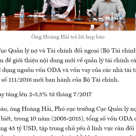
Ông Hoàng Hải trả lời họp báo
ục Quản lý nợ và Tài chính đối ngoại (Bộ Tài chính
 đề giới thiệu nội dung mới về quản lý tài chính c
sử dụng nguồn vốn ODA và vốn vay của các nhà tài t
 số 111/2016 mới ban hành của Bộ Tài chính.
y tăng lên 2-3,5% từ tháng 7/2017
báo, ông Hoàng Hải, Phó cục trưởng Cục Quản lý nợ
o biết, trong 10 năm (2005-2015), tổng số vốn ODA
ng 45 tỷ USD, tập trung chủ yếu ở lĩnh vực cân đối 