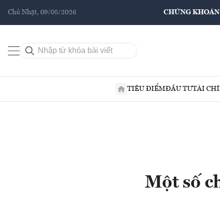
Chủ Nhật, 09/08/2026
CHỨNG KHOÁN
TIÊU ĐIỂM
ĐẦU TƯ
TÀI CH
Một số ch