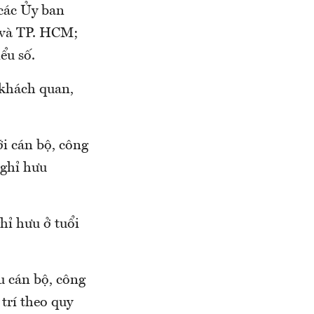
các Ủy ban
 và TP. HCM;
ểu số.
 khách quan,
i cán bộ, công
nghỉ hưu
hỉ hưu ở tuổi
u cán bộ, công
trí theo quy