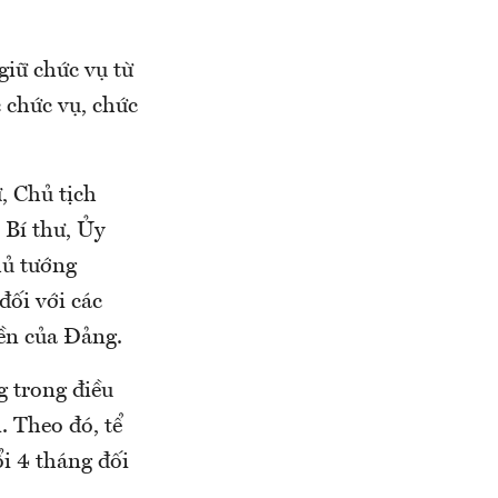
giữ chức vụ từ
 chức vụ, chức
ư, Chủ tịch
 Bí thư, Ủy
hủ tướng
đối với các
ền của Đảng.
g trong điều
. Theo đó, tể
ổi 4 tháng đối