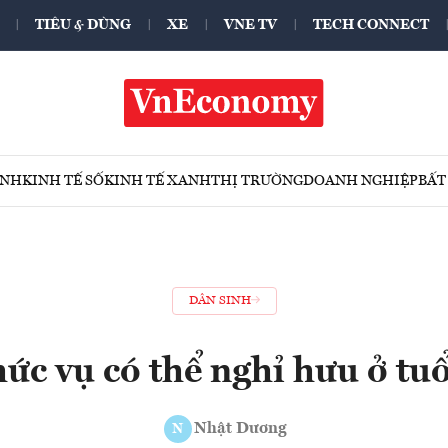
TIÊU & DÙNG
XE
VNE TV
TECH CONNECT
ÍNH
KINH TẾ SỐ
KINH TẾ XANH
THỊ TRƯỜNG
DOANH NGHIỆP
BẤT
DÂN SINH
ức vụ có thể nghỉ hưu ở tu
Nhật Dương
N