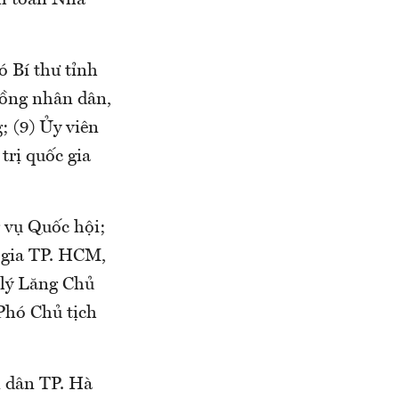
m toán Nhà
ó Bí thư tỉnh
đồng nhân dân,
; (9) Ủy viên
trị quốc gia
 vụ Quốc hội;
 gia TP. HCM,
 lý Lăng Chủ
Phó Chủ tịch
n dân TP. Hà