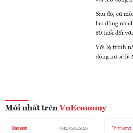
với lao động n
Sau đó, cứ mỗ
lao động nữ c
60 tuổi đối vớ
Với lộ trình n
động nữ sẽ là 
Mới nhất trên
VnEconomy
Dân sinh
Thị trường
14:43, 09/08/2026