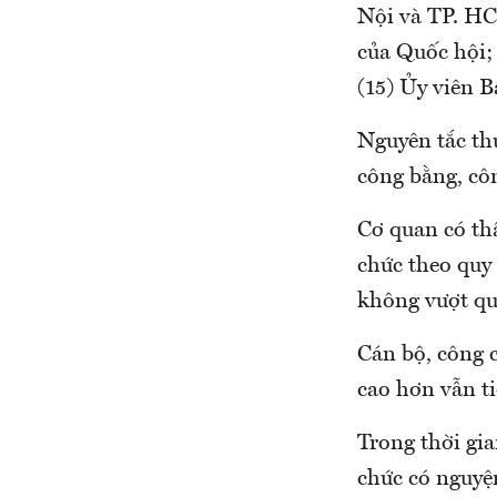
Nội và TP. HC
của Quốc hội;
(15) Ủy viên B
Nguyên tắc th
công bằng, cô
Cơ quan có th
chức theo quy
không vượt quá
Cán bộ, công 
cao hơn vẫn ti
Trong thời gia
chức có nguyện