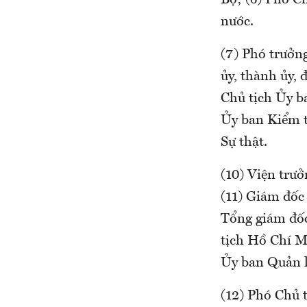
Bộ; (6) Phó 
nước.
(7) Phó trưởng
ủy, thành ủy,
Chủ tịch Ủy b
Ủy ban Kiểm t
Sự thật.
(10) Viện trư
(11) Giám đốc
Tổng giám đốc
tịch Hồ Chí M
Ủy ban Quản l
(12) Phó Chủ 