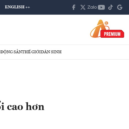
ENGLISH ++
 ĐỘNG SẢN
THẾ GIỚI
DÂN SINH
ổi cao hơn