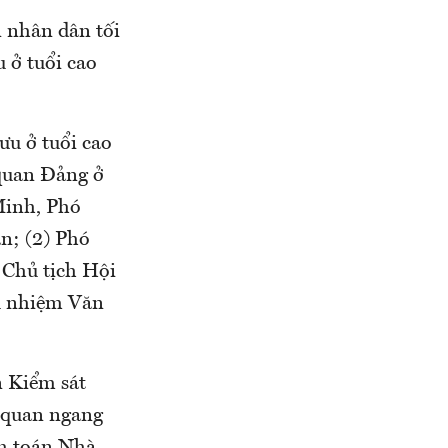
 nhân dân tối
 ở tuổi cao
ưu ở tuổi cao
 quan Đảng ở
Minh, Phó
n; (2) Phó
 Chủ tịch Hội
ủ nhiệm Văn
n Kiểm sát
ơ quan ngang