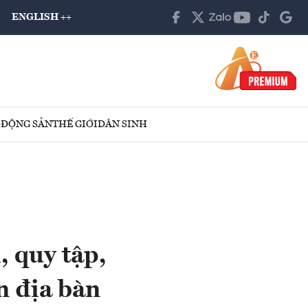
ENGLISH ++
 ĐỘNG SẢN
THẾ GIỚI
DÂN SINH
 quy tập,
ên địa bàn