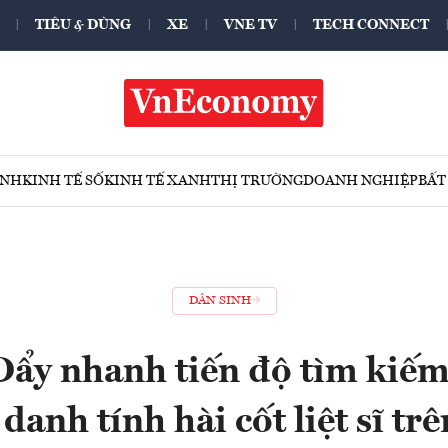
TIÊU & DÙNG
XE
VNE TV
TECH CONNECT
ÍNH
KINH TẾ SỐ
KINH TẾ XANH
THỊ TRƯỜNG
DOANH NGHIỆP
BẤT
DÂN SINH
Đẩy nhanh tiến độ tìm kiếm,
danh tính hài cốt liệt sĩ tr