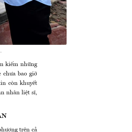
.
tìm kiếm những
c chưa bao giờ
in còn khuyết
n nhân liệt sĩ,
AN
phương trên cả