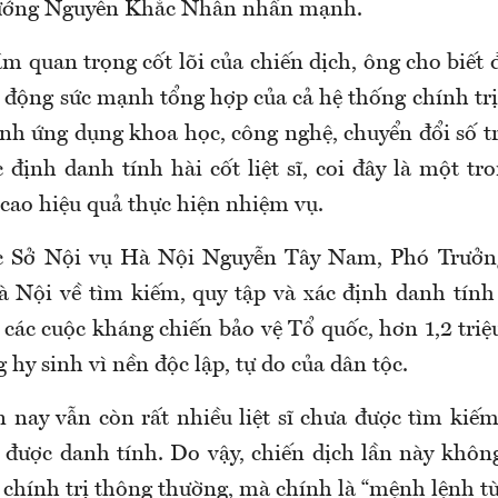
tướng Nguyễn Khắc Nhân nhấn mạnh.
m quan trọng cốt lõi của chiến dịch, ông cho biết đ
y động sức mạnh tổng hợp của cả hệ thống chính trị
ạnh ứng dụng khoa học, công nghệ, chuyển đổi số t
c định danh tính hài cốt liệt sĩ, coi đây là một t
cao hiệu quả thực hiện nhiệm vụ.
 Sở Nội vụ Hà Nội
Nguyễn Tây Nam,
Phó Trưởn
Nội về tìm kiếm, quy tập và xác định danh tính h
các cuộc kháng chiến bảo vệ Tổ quốc, hơn 1,2 triệ
 hy sinh vì nền độc lập, tự do của dân tộc.
n nay vẫn còn rất nhiều liệt sĩ chưa được tìm kiếm
 được danh tính. Do vậy, chiến dịch lần này khôn
hính trị thông thường, mà chính là “mệnh lệnh từ 