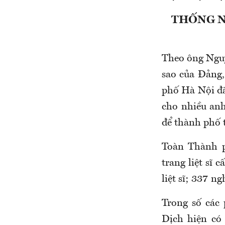
THỐNG N
Theo ông Nguy
sao của Đảng,
phố Hà Nội đã 
cho nhiều anh
để thành phố t
Toàn T
hành p
trang liệt sĩ
liệt sĩ; 337 ng
Trong số các 
Dịch hiện có 