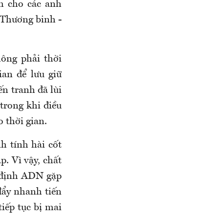
nh cho các anh
y Thương binh -
ông phải thời
ian để lưu giữ
ến tranh đã lùi
trong khi điều
o thời gian.
h tính hài cốt
p. Vì vậy, chất
m định ADN gặp
đẩy nhanh tiến
tiếp tục bị mai