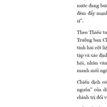
nước đang bướ
đêm đẩy mạnh 
sĩ"
.
Theo
Thiếu t
Trưởng ban Ch
tính hài cốt l
tập và xác định
hội, nhân văn
manh mối ngà
Chiến
dịch c
nguồn" của d
chính trị đối v