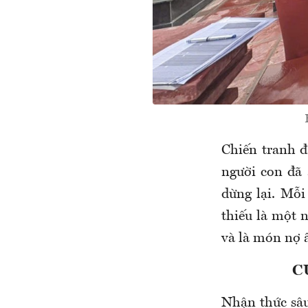
Chiến tranh đ
người con đã 
dừng lại. Mỗ
thiếu là một n
và là món nợ â
C
Nhận thức sâu