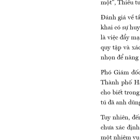
một", Thiếu 
Đánh giá về tầ
khai có sự hu
là việc đẩy m
quy tập và xá
nhọn để nâng 
Phó Giám đốc
T
hành phố Hà 
cho biết
trong 
tú đã anh dũng
Tuy nhiên, đế
chưa xác định
một nhiệm vụ c