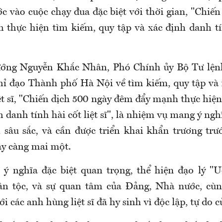
c vào cuộc chạy đua đặc biệt với thời gian,
"Chiến
thực hiện tìm kiếm, quy tập và xác định danh tín
ướng Nguyễn Khắc Nhân, Phó Chính ủy Bộ Tư lện
ỉ đạo Thành phố Hà Nội về tìm kiếm, quy tập và
iệt sĩ, "Chiến dịch 500 ngày đêm đẩy mạnh thực hiệ
 danh tính hài cốt liệt sĩ"
,
là nhiệm vụ mang ý nghĩ
 sâu sắc, và cần được triển khai khẩn trương trư
y càng mai một.
ó ý nghĩa đặc biệt quan trọng, thể hiện đạo lý 
ân tộc, và sự quan tâm của Đảng, Nhà nước, cùn
ới các anh hùng liệt sĩ đã hy sinh vì độc lập, tự do 