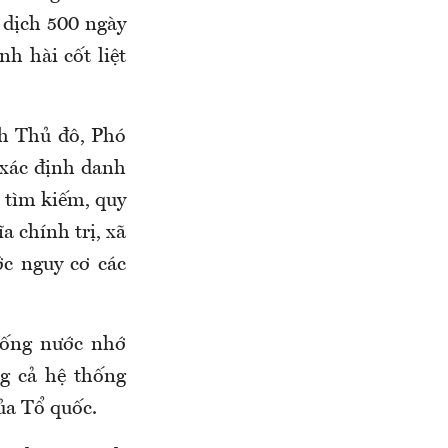
 dịch 500 ngày
h hài cốt liệt
h Thủ đô
,
Phó
 xác định danh
n tìm kiếm, quy
a chính trị, xã
ớc nguy cơ các
"Uống nước nhớ
g cả hệ thống
của Tổ quốc.