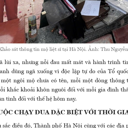
Khảo sát thông tin mộ liệt sĩ tại Hà Nội. Ảnh: Thu Nguyễn
ã lùi xa, nhưng nỗi đau mất mát và hành trình 
anh dũng ngã xuống vì độc lập tự do của Tổ quố
i một ngôi mộ chưa có tên, mỗi một dòng thông t
ỗi khắc khoải khôn nguôi đối với mỗi gia đình thâ
n tình đối với thế hệ hôm nay.
UỘC CHẠY ĐUA ĐẶC BIỆT VỚI THỜI GI
 sắc điều đó, Thành phố Hà Nội cùng với các địa 