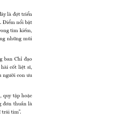
ây là đợt triển
. Điểm nổi bật
rong tìm kiếm,
rong những mũi
g ban Chỉ đạo
ài cốt liệt sĩ
,
u người con ưu
, quy tập hoặc
g đơn thuần là
trái tim”.