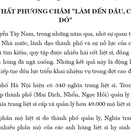
HẤT PHƯƠNG CHÂM "LÀM ĐẾN ĐÂU, 
ĐÓ"
ễn Tây Nam, trong những năm qua, nhờ sự quan t
 Nhà nước, lãnh đạo thành phố và sự nỗ lực của 
tìm kiếm, quy tập được nhiều hài cốt liệt sĩ, đồng t
 hùng đã ngã xuống. Những kết quả này là động 
iếp tục dồn lực triển khai nhiệm vụ trong đợt cao 
hố Hà Nội hiện có 340 nghĩa trang liệt sĩ. Tro
 cấp thành phố (Mai Dịch, Nhổn, Ngọc Hồi) quản l
hĩa trang liệt sĩ cấp xã quản lý hơn 49.000 mộ liệt sĩ
phần mộ liệt sĩ do thành phố quản lý, Nghĩa tra
nhiều phần mộ của các anh hùng liệt sĩ hy sinh