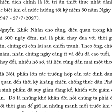
hiến dịch chính là lời tri ân thiết thực nhất dà
đặc biệt khi cả nước hướng tới kỷ niệm 80 năm Ngà
1947 - 27/7/2027).
Nguyễn Khắc Nhân cho rằng, điều quan trọng kh
ai 500 ngày đêm, mà là phải chạy đua với thời g
n, chứng cứ còn lại sau chiến tranh. Theo ông, chi
năm, nhân chứng ngày càng ít và đều đã cao tuổi, 
thay đổi, nhiều hồ sơ, tài liệu cũng dần mai một the
 Hà Nội, phần lớn các trường hợp cần xác định dan
ên quan đến thời kỳ kháng chiến chống thực dân Phá
 sinh phẩm đã suy giảm đáng kể, khiến việc giá
n. "Đó là những khó khăn đòi hỏi chúng ta phải 
ới thời gian để giữ lại những manh mối trước khi 