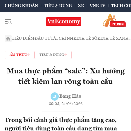
CHỨNG KHOÁN
TIÊU & DÙNG
XE
VNE TV
TECH CO
TIÊU ĐIỂM
ĐẦU TƯ
TÀI CHÍNH
KINH TẾ SỐ
KINH TẾ XANH
ẨM THỰC
TIÊU & DÙNG
Mua thực phẩm “sale”: Xu hướng
tiết kiệm lan rộng toàn cầu
Băng Hảo
B
09:03, 21/05/2026
Trong bối cảnh giá thực phẩm tăng cao,
người tiêu dùng toàn cầu đang tìm mua