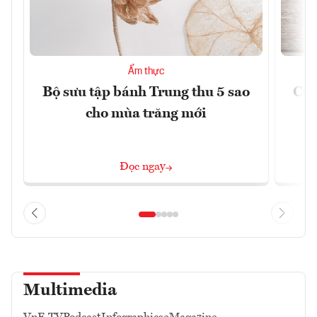
Ẩm thực
Bộ sưu tập bánh Trung thu 5 sao
Cơn
cho mùa trăng mới
Á
Đọc ngay
Multimedia