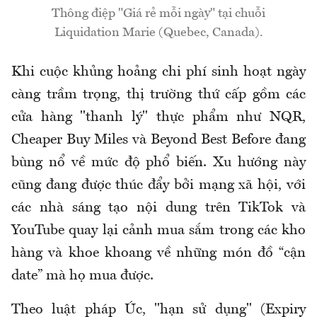
Thông điệp "Giá rẻ mỗi ngày" tại chuỗi
Liquidation Marie (Quebec, Canada).
Khi cuộc khủng hoảng chi phí sinh hoạt ngày
càng trầm trọng, thị trường thứ cấp gồm các
cửa hàng "thanh lý" thực phẩm như NQR,
Cheaper Buy Miles và Beyond Best Before đang
bùng nổ về mức độ phổ biến. Xu hướng này
cũng đang được thúc đẩy bởi mạng xã hội, với
các nhà sáng tạo nội dung trên TikTok và
YouTube quay lại cảnh mua sắm trong các kho
hàng và khoe khoang về những món đồ “
cận
date” mà họ mua được.
Theo luật pháp Úc, "hạn sử dụng" (Expiry