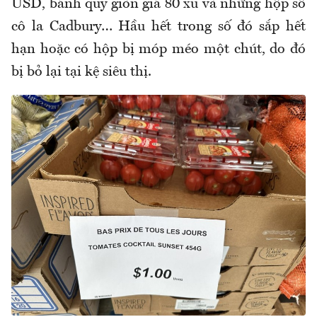
USD, bánh quy giòn giá 80 xu và những hộp sô
cô la Cadbury… Hầu hết trong số đó sắp hết
hạn hoặc có hộp bị móp
méo
một chút, do đó
bị bỏ lại tại kệ siêu thị.