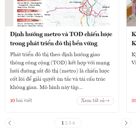
Định hướng metro và TOD chiến lược
K
trong phát triển đô thị bền vững
K
Phát triển đô thị theo định hướng giao
K
thông công cộng (TOD) kết hợp với mạng
V
lưới đường sắt đô thị (metro) là chiến lược
cốt lõi để giải quyết ùn tắc và tái cấu trúc
không gian. Mô hình này tập...
10
bài viết
Xem tất cả
2
1
2
3
4