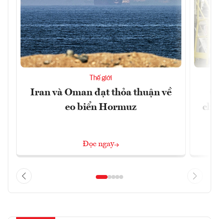
Thế giới
Iran và Oman đạt thỏa thuận về
Cu
eo biển Hormuz
chư
Đọc ngay