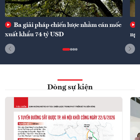
Ba giải pháp chiến lược nhằm cán mốc
xuất khẩu 74 tỷ USD
ngu
Dòng sự kiện