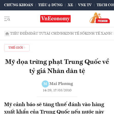
CHỨNG KHOÁN
TIÊU & DÙNG
XE
VNE TV
TECH CO
TIÊU ĐIỂM
ĐẦU TƯ
TÀI CHÍNH
KINH TẾ SỐ
KINH TẾ XANH
THẾ GIỚI
Mỹ dọa trừng phạt Trung Quốc về
tỷ giá Nhân dân tệ
Mai Phương
M
14:29, 17/03/2010
Mỹ cảnh báo sẽ tăng thuế đánh vào hàng
xuất khẩu của Trung Quốc nếu nước này