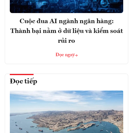
Cuộc đua AI ngành ngân hàng:
Thành bại nằm ở dữ liệu và kiểm soát
rủi ro
Đọc ngay
Đọc tiếp