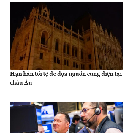
Hạn hán tồi tệ đe dọa nguồn cung điện tại
châu Âu