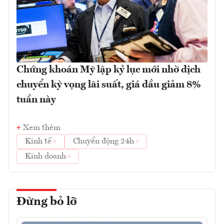
Chứng khoán Mỹ lập kỷ lục mới nhờ dịch
chuyển kỳ vọng lãi suất, giá dầu giảm 8%
tuần này
Xem thêm
Kinh tế
Chuyển động 24h
Kinh doanh
Đừng bỏ lỡ