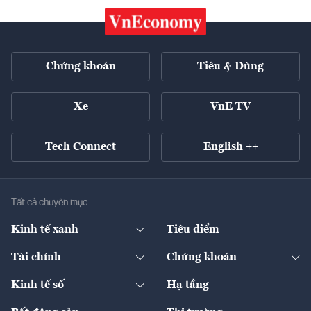
Chứng khoán
Tiêu & Dùng
Xe
VnE TV
Tech Connect
English ++
Tất cả chuyên mục
Kinh tế xanh
Tiêu điểm
Chuyển động xanh
Tài chính
Chứng khoán
Pháp lý
Ngân hàng
Doanh nghiệp niêm yết
Kinh tế số
Hạ tầng
Thương hiệu xanh
Thị trường vốn
Thị trường
Sản phẩm - Thị trường