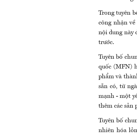
Trong tuyên b
công nhận về 
nội dung này 
trước.
Tuyên bố chun
quốc (MFN) h
phẩm và thành
sẵn có, từ ng
mạnh - một yê
thêm các sản 
Tuyên bố chun
nhiên hóa lỏ