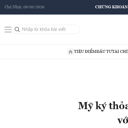
Chủ Nhật, 09/08/2026
CHỨNG KHOÁN
TIÊU ĐIỂM
ĐẦU TƯ
TÀI CH
Mỹ ký thỏ
vớ