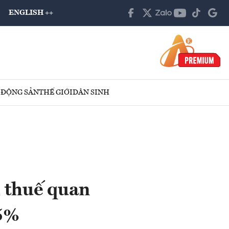
ENGLISH ++
 ĐỘNG SẢN
THẾ GIỚI
DÂN SINH
 thuế quan
15%