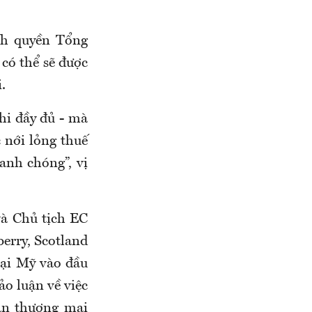
nh quyền Tổng
có thể sẽ được
.
hi đầy đủ - mà
c nới lỏng thuế
anh chóng”, vị
à Chủ tịch EC
erry, Scotland
tại Mỹ vào đầu
o luận về việc
ận thương mại