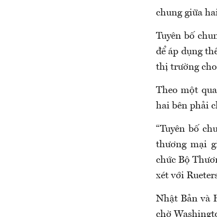
chung giữa hai
Tuyên bố chun
để áp dụng th
thị trường cho
Theo một qua
hai bên phải c
“Tuyên bố chu
thương mại g
chức Bộ Thươn
xét với Rueters
Nhật Bản và 
chờ Washingto