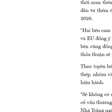
thời mua thêm
đầu tư thêm 
2028.
“Hai bên cam 
và EU đồng ý 
bên cũng đồng
thỏa thuận sẽ 
Theo tuyên bố
thép, nhôm và
hiện hành.
“Sẽ không có 
cố vấn thương
Nhà Trắng ngà