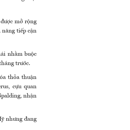
ể được mở rộng
 năng tiếp cận
hái nhằm buộc
tháng trước.
hóa thỏa thuận
rus, cựu quan
Spalding, nhận
Mỹ nhưng đang