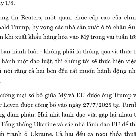
y 1/8.
hãng tin Reuters, một quan chức cấp cao của chí
ld Trump, hy vọng các nhà sản xuất ô tô châu Âu 
n khi xuất khẩu hàng hóa vào Mỹ trong vài tuần tới
ban hành luật - không phải là thông qua và thực t
 hành một đạo luật, thì chúng tôi sẽ thực hiện việ
i nói rằng cả hai bên đều rất muốn hành động nh
.
hương mại sơ bộ giữa Mỹ và EU được ông Trump v
r Leyen được công bố vào ngày 27/7/2025 tại Turnb
ng đàm phán. Hai nhà lãnh đạo vừa gặp lại nhau 
 Tổng thống Ukarine và các nhà lãnh đạo EU để thả
ến tranh ở Ukraine. Cả hai đều ca ngợi thỏa thu