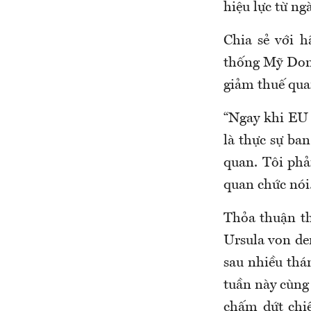
hiệu lực từ ngà
Chia sẻ với 
thống Mỹ Dona
giảm thuế qua
“Ngay khi EU 
là thực sự ban
quan. Tôi phả
quan chức nói
Thỏa thuận t
Ursula von de
sau nhiều thá
tuần này cùng
chấm dứt chi