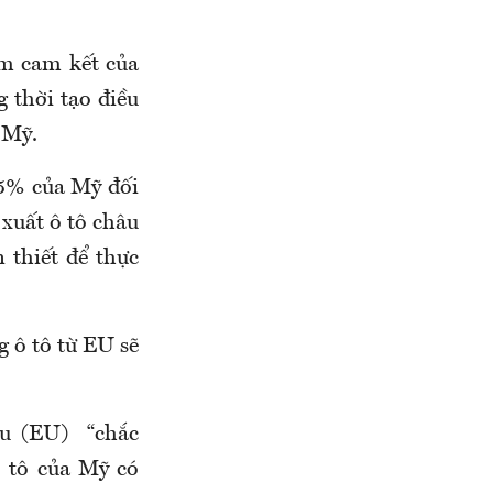
ồm cam kết của
 thời tạo điều
 Mỹ.
,5% của Mỹ đối
 xuất ô tô châu
 thiết để thực
g ô tô từ EU sẽ
Âu (EU) “chắc
ô tô của Mỹ có