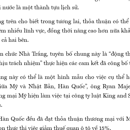
 nước là một thành tựu lịch sử.
g trên cho biết trong tương lai, thỏa thuận có th
êm nhiều lĩnh vực, đồng thời nâng cao hơn nữa khả
 cả hai bên.
n chức Nhà Trắng, tuyên bố chung này là “động t
hịu trách nhiệm” thực hiện các cam kết đã công bố 
ng này có thể là một hình mẫu cho việc cụ thể 
iữa Mỹ và Nhật Bản, Hàn Quốc”, ông Ryan Maje
g mại Mỹ hiện làm việc tại công ty luật King and 
.
Hàn Quốc đều đã đạt thỏa thuận thương mại với 
n thực thi việc giảm thuế quan ô tô về 15%.