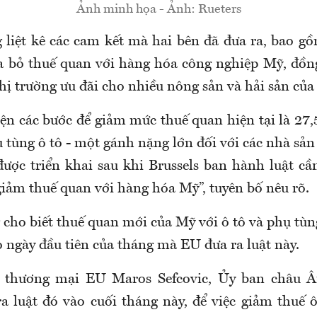
Ảnh minh họa - Ảnh: Rueters
 liệt kê các cam kết mà hai bên đã đưa ra, bao g
a bỏ thuế quan với hàng hóa công nghiệp Mỹ, đồng
thị trường ưu đãi cho nhiều nông sản và hải sản của
iện các bước để giảm mức thuế quan hiện tại là 27
ụ tùng ô tô - một gánh nặng lớn đối với các nhà sản
được triển khai sau khi Brussels ban hành luật cần
giảm thuế quan với hàng hóa Mỹ”, tuyên bố nêu rõ.
cho biết thuế quan mới của Mỹ với ô tô và phụ tùn
o ngày đầu tiên của tháng mà EU đưa ra luật này.
 thương mại EU Maros Sefcovic, Ủy ban châu 
ra luật đó vào cuối tháng này, để việc giảm thuế 