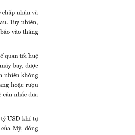
ẽ chấp nhận và
au. Tuy nhiên,
 báo vào tháng
ế quan tối huệ
máy bay, dược
ên nhiên không
vang hoặc rượu
ẽ cân nhắc đưa
 tỷ USD khí tự
 của Mỹ, đồng