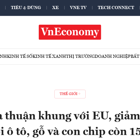
TIÊU & DÙNG
XE
VNE TV
TECH CONNECT
ÍNH
KINH TẾ SỐ
KINH TẾ XANH
THỊ TRƯỜNG
DOANH NGHIỆP
BẤT
THẾ GIỚI
a thuận khung với EU, giảm
i ô tô, gỗ và con chip còn 