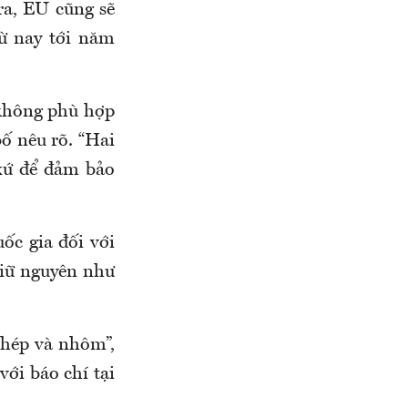
ra, EU cũng sẽ
ừ nay tới năm
 không phù hợp
ố nêu rõ. “Hai
 xứ để đảm bảo
ốc gia đối với
giữ nguyên như
thép và nhôm”,
ới báo chí tại