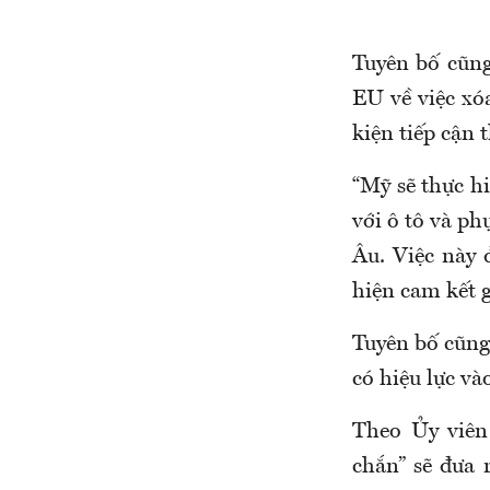
Tuyên bố cũng
EU về việc xó
kiện tiếp cận 
“Mỹ sẽ thực h
với ô tô và ph
Âu. Việc này 
hiện cam kết 
Tuyên bố cũng 
có hiệu lực và
Theo Ủy viên
chắn” sẽ đưa 