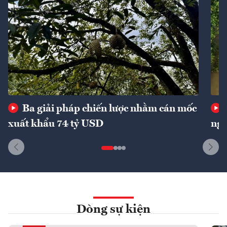
Ba giải pháp chiến lược nhằm cán mốc
xuất khẩu 74 tỷ USD
ngu
Dòng sự kiện