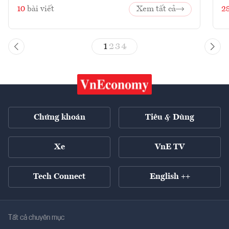
10
bài viết
Xem tất cả
2
1
2
3
4
Chứng khoán
Tiêu & Dùng
Xe
VnE TV
Tech Connect
English ++
Tất cả chuyên mục