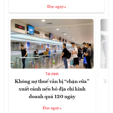
Đọc ngay
Tài chính
Không nợ thuế vẫn bị “chặn cửa”
Tron
xuất cảnh nếu bỏ địa chỉ kinh
từ
doanh quá 120 ngày
Đọc ngay