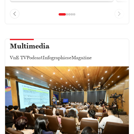
Multimedia
VnE TV
Podcast
Infographics
eMagazine