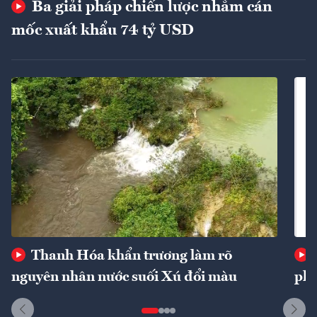
Ba giải pháp chiến lược nhằm cán
mốc xuất khẩu 74 tỷ USD
Thanh Hóa khẩn trương làm rõ
nguyên nhân nước suối Xú đổi màu
phí