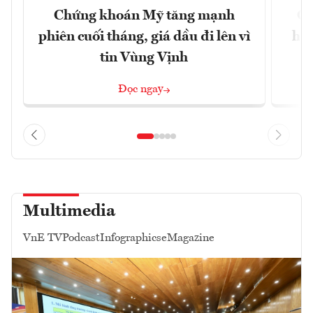
Chứng khoán Mỹ tăng mạnh
Ch
phiên cuối tháng, giá dầu đi lên vì
hoà
tin Vùng Vịnh
Đọc ngay
Multimedia
VnE TV
Podcast
Infographics
eMagazine