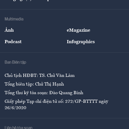
Tư vấn
Nông sản
Doanh nhân
Tư vấn Tiêu & Dùng
Infographics
Hạ tầng
Sức khỏe
Khung pháp lý
Doanh nghiệp
Địa phương
Thị trường
Bảo hiểm
Multimedia
Sự kiện
Nhân lực
Ảnh
eMagazine
Đẹp +
An sinh
Podcast
Infographics
Giải trí
Y tế
Nhà
Ban Biên tập
Ẩm thực
Chủ tịch HĐBT: TS. Chử Văn Lâm
Tổng biên tập: Chử Thị Hạnh
Tổng thư ký tòa soạn: Đào Quang Bính
Giấy phép Tạp chí điện tử số: 272/GP-BTTTT ngày
26/6/2020
Liên hệ tòa soạn