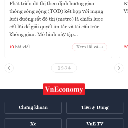
Phát triển đô thị theo định hướng giao
K
thông công cộng (TOD) kết hợp với mạng
V
lưới đường sắt đô thị (metro) là chiến lược
cốt lõi để giải quyết ùn tắc và tái cấu trúc
không gian. Mô hình này tập...
10
bài viết
Xem tất cả
2
1
2
3
4
Chứng khoán
Tiêu & Dùng
Xe
VnE TV