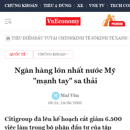
CHỨNG KHOÁN
TIÊU & DÙNG
XE
VNE TV
TECH CO
TIÊU ĐIỂM
ĐẦU TƯ
TÀI CHÍNH
KINH TẾ SỐ
KINH TẾ XANH
QUỐC TẾ
CHỨNG KHOÁN
Ngân hàng lớn nhất nước Mỹ
"mạnh tay" sa thải
Mai Vân
M
09:25, 24/06/2008
Citigroup đã lên kế hoạch cắt giảm 6.500
việc làm trong bộ phận đầu tư của tập