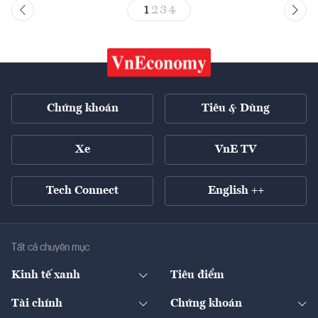
1
2
3
4
Chứng khoán
Tiêu & Dùng
Xe
VnE TV
Tech Connect
English ++
Tất cả chuyên mục
Kinh tế xanh
Tiêu điểm
Chuyển động xanh
Tài chính
Chứng khoán