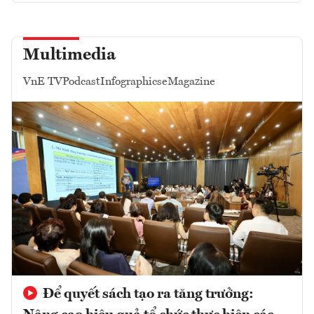
Multimedia
VnE TV
Podcast
Infographics
eMagazine
Để quyết sách tạo ra tăng trưởng: