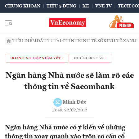
CHỨNG KHOÁN
TIÊU & DÙNG
XE
VNE TV
TECH CO
TIÊU ĐIỂM
ĐẦU TƯ
TÀI CHÍNH
KINH TẾ SỐ
KINH TẾ XANH
DOANH NGHIỆP NIÊM YẾT
CHỨNG KHOÁN
Ngân hàng Nhà nước sẽ làm rõ các
thông tin về Sacombank
Minh Đức
M
18:48, 22/02/2012
Ngân hàng Nhà nước có ý kiến về những
thông tin xoay quanh xáo trộn cơ cấu cổ