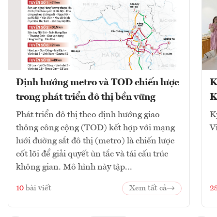
Định hướng metro và TOD chiến lược
K
trong phát triển đô thị bền vững
K
Phát triển đô thị theo định hướng giao
K
thông công cộng (TOD) kết hợp với mạng
V
lưới đường sắt đô thị (metro) là chiến lược
cốt lõi để giải quyết ùn tắc và tái cấu trúc
không gian. Mô hình này tập...
10
bài viết
Xem tất cả
2