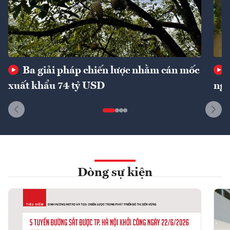
Ba giải pháp chiến lược nhằm cán mốc
xuất khẩu 74 tỷ USD
ngu
Dòng sự kiện