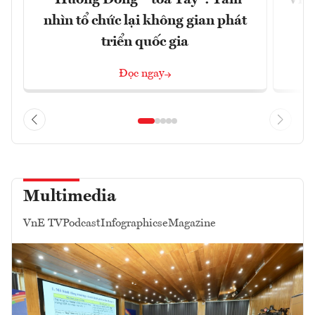
nhìn tổ chức lại không gian phát
g
triển quốc gia
Đọc ngay
Multimedia
VnE TV
Podcast
Infographics
eMagazine