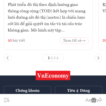
Phát triển đô thị theo định hướng giao
K
thông công cộng (TOD) kết hợp với mạng
V
lưới đường sắt đô thị (metro) là chiến lược
cốt lõi để giải quyết ùn tắc và tái cấu trúc
không gian. Mô hình này tập...
10
bài viết
Xem tất cả
2
1
2
3
4
Chứng khoán
Tiêu & Dùng
Xe
VnE TV