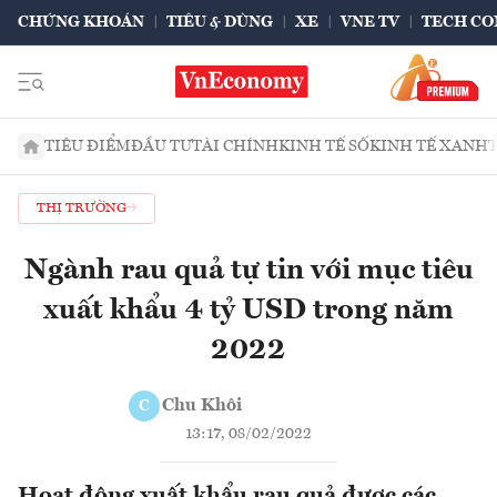
CHỨNG KHOÁN
TIÊU & DÙNG
XE
VNE TV
TECH CO
TIÊU ĐIỂM
ĐẦU TƯ
TÀI CHÍNH
KINH TẾ SỐ
KINH TẾ XANH
THỊ TRƯỜNG
Ngành rau quả tự tin với mục tiêu
xuất khẩu 4 tỷ USD trong năm
2022
Chu Khôi
C
13:17, 08/02/2022
Hoạt động xuất khẩu rau quả được các