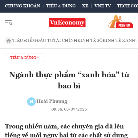
CHỨNG KHOÁN
TIÊU & DÙNG
XE
VNE TV
TECH CO
TIÊU ĐIỂM
ĐẦU TƯ
TÀI CHÍNH
KINH TẾ SỐ
KINH TẾ XANH
TIÊU & DÙNG
Ngành thực phẩm “xanh hóa” từ
bao bì
Hoài Phương
H
09:56, 08/07/2025
Trong nhiều năm, các chuyên gia đã lên
tiếng về mối nguy hại từ các chất sử dụng