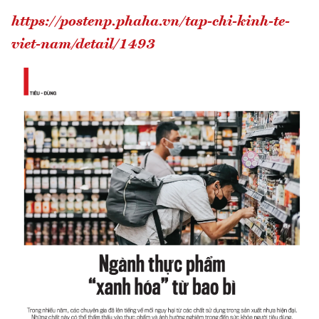
https://postenp.phaha.vn/tap-chi-kinh-te-
viet-nam/detail/1493