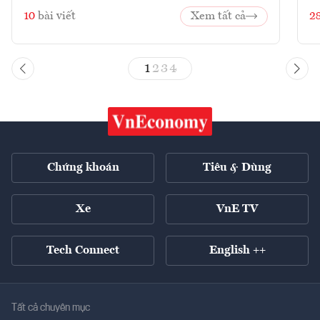
10
bài viết
Xem tất cả
2
1
2
3
4
Chứng khoán
Tiêu & Dùng
Xe
VnE TV
Tech Connect
English ++
Tất cả chuyên mục