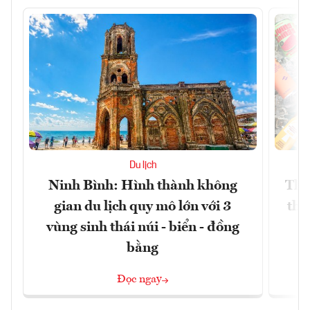
Du lịch
Ninh Bình: Hình thành không
Thế
gian du lịch quy mô lớn với 3
thự
vùng sinh thái núi - biển - đồng
bằng
Đọc ngay