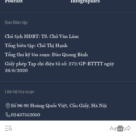
Podcast
Infographics
Giải trí
Y tế
Nhà
Ban Biên tập
Ẩm thực
Chủ tịch HĐBT: TS. Chử Văn Lâm
Tổng biên tập: Chử Thị Hạnh
Tổng thư ký tòa soạn: Đào Quang Bính
Giấy phép Tạp chí điện tử số: 272/GP-BTTTT ngày
26/6/2020
Liên hệ tòa soạn
Số 96-98 Hoàng Quốc Việt, Cầu Giấy, Hà Nội
02437552050
Liên hệ quảng cáo