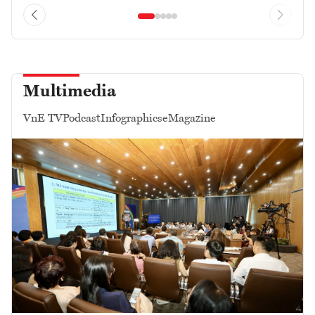
Multimedia
VnE TV
Podcast
Infographics
eMagazine