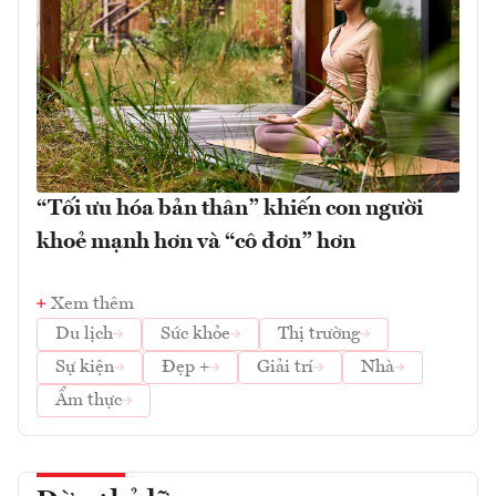
“Tối ưu hóa bản thân” khiến con người
khoẻ mạnh hơn và “cô đơn” hơn
Xem thêm
Du lịch
Sức khỏe
Thị trường
Sự kiện
Đẹp +
Giải trí
Nhà
Ẩm thực