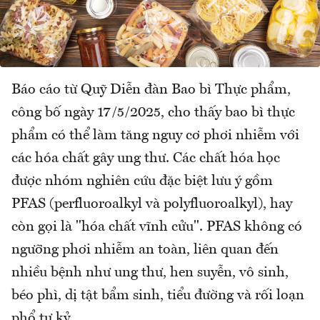
Báo cáo từ Quỹ Diễn đàn Bao bì Thực phẩm,
công bố ngày 17/5/2025, cho thấy bao bì thực
phẩm có thể làm tăng nguy cơ phơi nhiễm với
các hóa chất gây ung thư. Các chất hóa học
được nhóm nghiên cứu đặc biệt lưu ý gồm
PFAS (perfluoroalkyl và polyfluoroalkyl), hay
còn gọi là "hóa chất vĩnh cửu". PFAS không có
ngưỡng phơi nhiễm an toàn, liên quan đến
nhiều bệnh như ung thư, hen suyễn, vô sinh,
béo phì, dị tật bẩm sinh, tiểu đường và rối loạn
phổ tự kỷ.