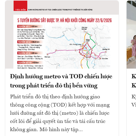
Định hướng metro và TOD chiến lược
K
trong phát triển đô thị bền vững
K
Phát triển đô thị theo định hướng giao
K
thông công cộng (TOD) kết hợp với mạng
V
lưới đường sắt đô thị (metro) là chiến lược
cốt lõi để giải quyết ùn tắc và tái cấu trúc
không gian. Mô hình này tập...