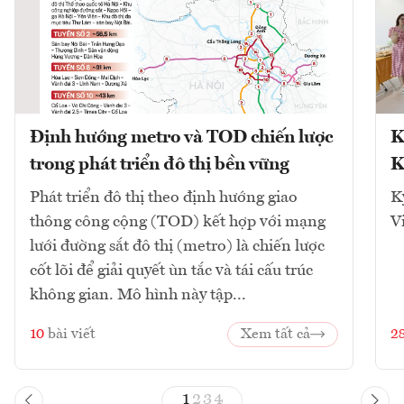
Định hướng metro và TOD chiến lược
K
trong phát triển đô thị bền vững
K
Phát triển đô thị theo định hướng giao
K
thông công cộng (TOD) kết hợp với mạng
V
lưới đường sắt đô thị (metro) là chiến lược
cốt lõi để giải quyết ùn tắc và tái cấu trúc
không gian. Mô hình này tập...
10
bài viết
Xem tất cả
2
1
2
3
4