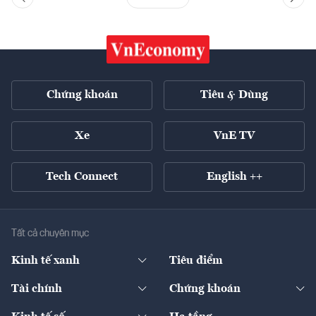
Chứng khoán
Tiêu & Dùng
Xe
VnE TV
Tech Connect
English ++
Tất cả chuyên mục
Kinh tế xanh
Tiêu điểm
Chuyển động xanh
Tài chính
Chứng khoán
Pháp lý
Ngân hàng
Doanh nghiệp niêm yết