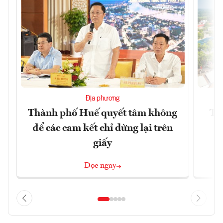
Địa phương
Thành phố Huế quyết tâm không
Tâ
để các cam kết chỉ dừng lại trên
k
giấy
Đọc ngay