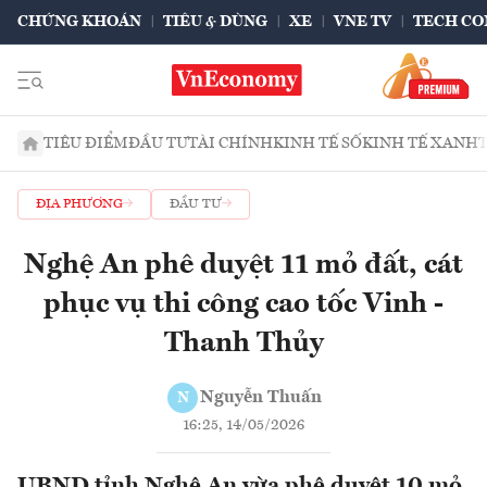
CHỨNG KHOÁN
TIÊU & DÙNG
XE
VNE TV
TECH CO
TIÊU ĐIỂM
ĐẦU TƯ
TÀI CHÍNH
KINH TẾ SỐ
KINH TẾ XANH
ĐỊA PHƯƠNG
ĐẦU TƯ
Nghệ An phê duyệt 11 mỏ đất, cát
phục vụ thi công cao tốc Vinh -
Thanh Thủy
Nguyễn Thuấn
N
16:25, 14/05/2026
UBND tỉnh Nghệ An vừa phê duyệt 10 mỏ