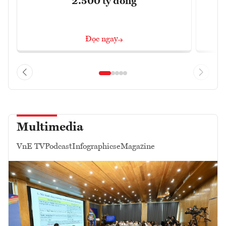
2.500 tỷ đồng
Đọc ngay
Multimedia
VnE TV
Podcast
Infographics
eMagazine