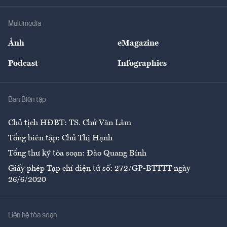
Khung pháp lý
Doanh nghiệp
Địa phương
Thị trường
Bảo hiểm
Multimedia
Sự kiện
Nhân lực
Ảnh
eMagazine
Đẹp +
An sinh
Podcast
Infographics
Giải trí
Y tế
Nhà
Ban Biên tập
Ẩm thực
Chủ tịch HĐBT: TS. Chử Văn Lâm
Tổng biên tập: Chử Thị Hạnh
Tổng thư ký tòa soạn: Đào Quang Bính
Giấy phép Tạp chí điện tử số: 272/GP-BTTTT ngày
26/6/2020
Liên hệ tòa soạn