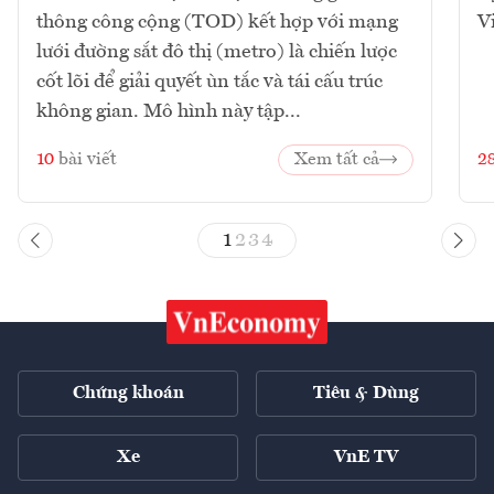
thông công cộng (TOD) kết hợp với mạng
V
lưới đường sắt đô thị (metro) là chiến lược
cốt lõi để giải quyết ùn tắc và tái cấu trúc
không gian. Mô hình này tập...
10
bài viết
Xem tất cả
2
1
2
3
4
Chứng khoán
Tiêu & Dùng
Xe
VnE TV