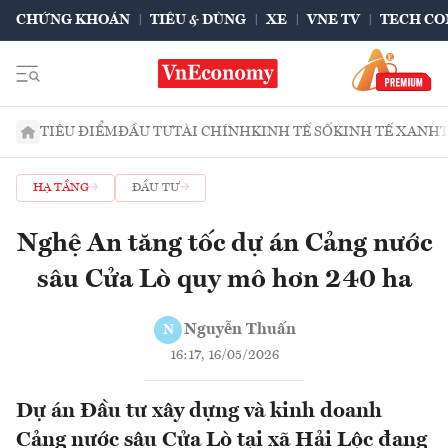
CHỨNG KHOÁN
TIÊU & DÙNG
XE
VNE TV
TECH CO
TIÊU ĐIỂM
ĐẦU TƯ
TÀI CHÍNH
KINH TẾ SỐ
KINH TẾ XANH
HẠ TẦNG
ĐẦU TƯ
Nghệ An tăng tốc dự án Cảng nước
sâu Cửa Lò quy mô hơn 240 ha
Nguyễn Thuấn
N
16:17, 16/05/2026
Dự án Đầu tư xây dựng và kinh doanh
Cảng nước sâu Cửa Lò tại xã Hải Lộc đang