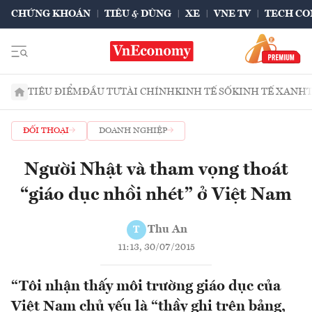
CHỨNG KHOÁN
TIÊU & DÙNG
XE
VNE TV
TECH CO
TIÊU ĐIỂM
ĐẦU TƯ
TÀI CHÍNH
KINH TẾ SỐ
KINH TẾ XANH
ĐỐI THOẠI
DOANH NGHIỆP
Người Nhật và tham vọng thoát
“giáo dục nhồi nhét” ở Việt Nam
Thu An
T
11:13, 30/07/2015
“Tôi nhận thấy môi trường giáo dục của
Việt Nam chủ yếu là “thầy ghi trên bảng,