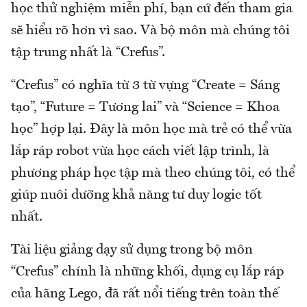
học thử nghiệm miễn phí, bạn cứ đến tham gia
sẽ hiểu rõ hơn vì sao. Và bộ môn mà chúng tôi
tập trung nhất là “Crefus”.
“Crefus” có nghĩa từ 3 từ vựng “Create = Sáng
tạo”, “Future = Tương lai” và “Science = Khoa
học” hợp lại. Đây là môn học mà trẻ có thể vừa
lắp ráp robot vừa học cách viết lập trình, là
phương pháp học tập mà theo chúng tôi, có thể
giúp nuôi dưỡng khả năng tư duy logic tốt
nhất.
Tài liệu giảng dạy sử dụng trong bộ môn
“Crefus” chính là những khối, dụng cụ lắp ráp
của hãng Lego, đã rất nổi tiếng trên toàn thế