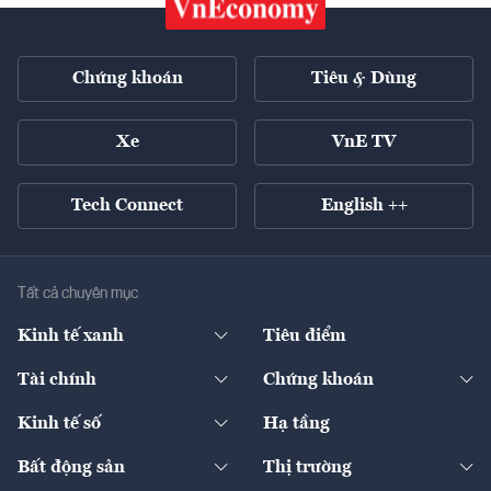
Chứng khoán
Tiêu & Dùng
Xe
VnE TV
Tech Connect
English ++
Tất cả chuyên mục
Kinh tế xanh
Tiêu điểm
Chuyển động xanh
Tài chính
Chứng khoán
Pháp lý
Ngân hàng
Doanh nghiệp niêm yết
Kinh tế số
Hạ tầng
Thương hiệu xanh
Thị trường vốn
Thị trường
Sản phẩm - Thị trường
Bất động sản
Thị trường
Diễn đàn
Thuế
Đầu tư