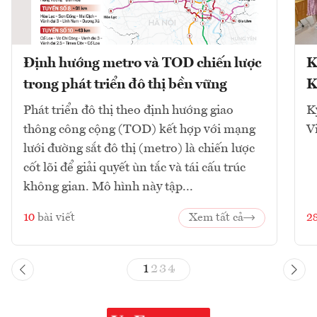
Định hướng metro và TOD chiến lược
K
trong phát triển đô thị bền vững
K
Phát triển đô thị theo định hướng giao
K
thông công cộng (TOD) kết hợp với mạng
V
lưới đường sắt đô thị (metro) là chiến lược
cốt lõi để giải quyết ùn tắc và tái cấu trúc
không gian. Mô hình này tập...
10
bài viết
Xem tất cả
2
1
2
3
4