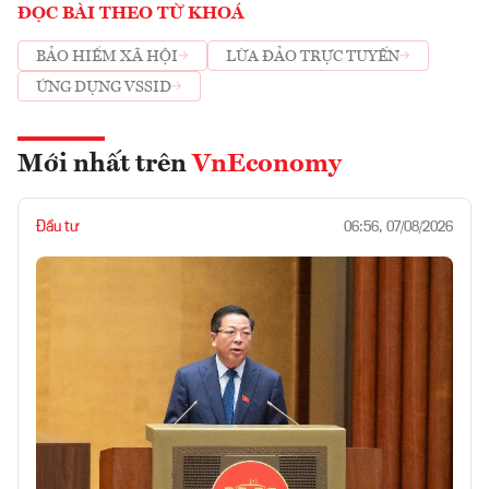
ĐỌC BÀI THEO TỪ KHOÁ
BẢO HIỂM XÃ HỘI
LỪA ĐẢO TRỰC TUYẾN
ỨNG DỤNG VSSID
Mới nhất trên
VnEconomy
Đầu tư
06:56, 07/08/2026