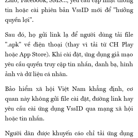
Zalo, Facebook, SMS…, yêu cầu cập nhật thông
tin hoặc cài phiên bản VssID mới để "hưởng
quyền lợi".
Sau đó, họ gửi link lạ để người dùng tải file
".apk" về điện thoại (thay vì tải từ CH Play
hoặc App Store). Khi cài đặt, ứng dụng giả mạo
yêu cầu quyền truy cập tin nhắn, danh bạ, hình
ảnh và dữ liệu cá nhân.
Bảo hiểm xã hội Việt Nam khẳng định, cơ
quan này không gửi file cài đặt, đường link hay
yêu cầu cài ứng dụng VssID qua mạng xã hội
hoặc tin nhắn.
Người dân được khuyến cáo chỉ tải ứng dụng