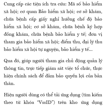
Cung cấp các tiện ích tra cứu: Mã số
b
ảo hiểm
xã hội;
c
ơ quan Bảo hiểm xã hội;
c
ơ sở khám,
chữa bệnh cấp giấy nghỉ hưởng chế độ bảo
hiểm xã hội;
c
ơ sở khám, chữa bệnh ký hợp
đồng khám, chữa bệnh bảo hiểm y tế;
đ
ơn vị
tham gia bảo hiểm xã hội;
đ
iểm thu, đại lý thu
bảo hiểm xã hội tự nguyện, bảo hiểm y tế…
Qua đó, giúp người tham gia chủ động quản lý
thông tin, trực tiếp giám sát việc tổ chức, thực
hiện chính sách để đảm bảo quyền lợi của bản
thân.
Hiện người dùng có thể tải ứng dụng (tìm kiếm
theo từ khóa “VssID”) trên kho ứng dụng