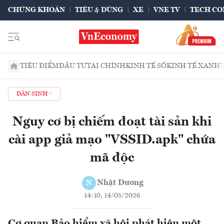
CHỨNG KHOÁN
TIÊU & DÙNG
XE
VNE TV
TECH CO
TIÊU ĐIỂM
ĐẦU TƯ
TÀI CHÍNH
KINH TẾ SỐ
KINH TẾ XANH
DÂN SINH
Nguy cơ bị chiếm đoạt tài sản khi
cài app giả mạo "VSSID.apk" chứa
mã độc
Nhật Dương
N
14:10, 14/05/2026
Cơ quan Bảo hiểm xã hội phát hiện một