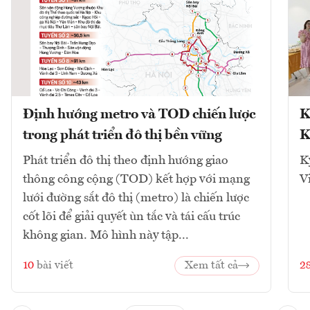
Định hướng metro và TOD chiến lược
K
trong phát triển đô thị bền vững
K
Phát triển đô thị theo định hướng giao
K
thông công cộng (TOD) kết hợp với mạng
V
lưới đường sắt đô thị (metro) là chiến lược
cốt lõi để giải quyết ùn tắc và tái cấu trúc
không gian. Mô hình này tập...
10
bài viết
Xem tất cả
2