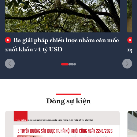
Ba giải pháp chiến lược nhằm cán mốc
xuất khẩu 74 tỷ USD
ngu
Dòng sự kiện