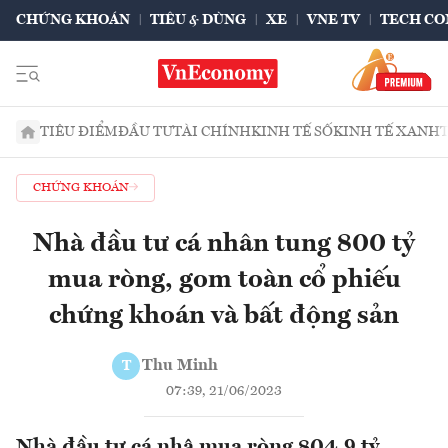
CHỨNG KHOÁN
TIÊU & DÙNG
XE
VNE TV
TECH CO
TIÊU ĐIỂM
ĐẦU TƯ
TÀI CHÍNH
KINH TẾ SỐ
KINH TẾ XANH
CHỨNG KHOÁN
Nhà đầu tư cá nhân tung 800 tỷ
mua ròng, gom toàn cổ phiếu
chứng khoán và bất động sản
Thu Minh
T
07:39, 21/06/2023
Nhà đầu tư cá nhâ mua ròng 804,9 tỷ