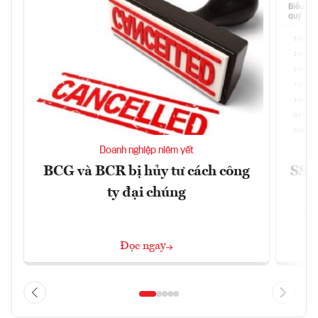
Doanh nghiệp niêm yết
BCG và BCR bị hủy tư cách công
SSI 
ty đại chúng
2/
Đọc ngay