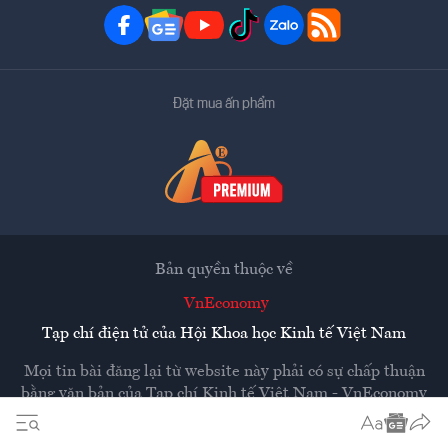
Đặt mua ấn phẩm
Bản quyền thuộc về
VnEconomy
Tạp chí điện tử của Hội Khoa học Kinh tế Việt Nam
Mọi tin bài đăng lại từ website này phải có sự chấp thuận
bằng văn bản của
Tạp chí Kinh tế Việt Nam - VnEconomy
Các trang liên kết ra ngoài sẽ được mở ra ở cửa sổ mới.