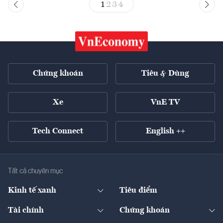
1
2
3
4
Chứng khoán
Tiêu & Dùng
Xe
VnE TV
Tech Connect
English ++
Tất cả chuyên mục
Kinh tế xanh
Tiêu điểm
Chuyển động xanh
Tài chính
Chứng khoán
Pháp lý