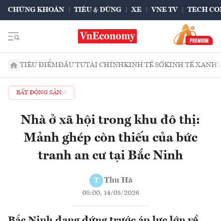
CHỨNG KHOÁN
TIÊU & DÙNG
XE
VNE TV
TECH CO
TIÊU ĐIỂM
ĐẦU TƯ
TÀI CHÍNH
KINH TẾ SỐ
KINH TẾ XANH
BẤT ĐỘNG SẢN
Nhà ở xã hội trong khu đô thị:
Mảnh ghép còn thiếu của bức
tranh an cư tại Bắc Ninh
Thu Hà
T
08:00, 14/05/2026
Bắc Ninh đang đứng trước áp lực lớn về