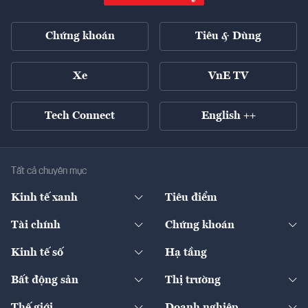
Chứng khoán
Tiêu & Dùng
Xe
VnE TV
Tech Connect
English ++
Tất cả chuyên mục
Kinh tế xanh
Tiêu điểm
Chuyển động xanh
Tài chính
Chứng khoán
Pháp lý
Ngân hàng
Doanh nghiệp niêm yết
Kinh tế số
Hạ tầng
Thương hiệu xanh
Thị trường vốn
Thị trường
Sản phẩm - Thị trường
Bất động sản
Thị trường
Diễn đàn
Thuế
Đầu tư
Tài sản số
Chính sách
Xuất nhập khẩu
Thế giới
Doanh nghiệp