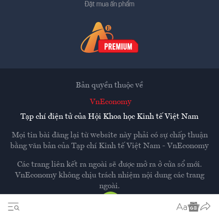
Đặt mua ấn phẩm
Bản quyền thuộc về
VnEconomy
Tạp chí điện tử của Hội Khoa học Kinh tế Việt Nam
Mọi tin bài đăng lại từ website này phải có sự chấp thuận
bằng văn bản của
Tạp chí Kinh tế Việt Nam - VnEconomy
Các trang liên kết ra ngoài sẽ được mở ra ở cửa sổ mới.
VnEconomy không chịu trách nhiệm nội dung các trang
ngoài.