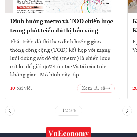
Định hướng metro và TOD chiến lược
K
trong phát triển đô thị bền vững
K
Phát triển đô thị theo định hướng giao
K
thông công cộng (TOD) kết hợp với mạng
V
lưới đường sắt đô thị (metro) là chiến lược
cốt lõi để giải quyết ùn tắc và tái cấu trúc
không gian. Mô hình này tập...
10
bài viết
Xem tất cả
2
1
2
3
4