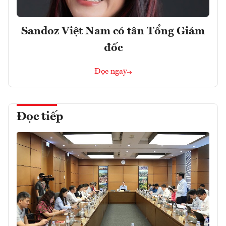
Sandoz Việt Nam có tân Tổng Giám
đốc
Đọc ngay
Đọc tiếp