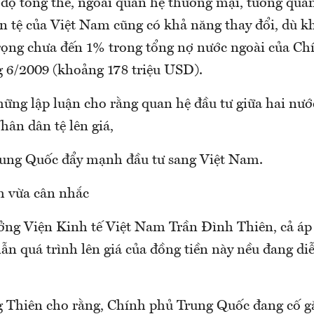
 độ tổng thể, ngoài quan hệ thương mại, tương qua
 tệ của Việt Nam cũng có khả năng thay đổi, dù k
trọng chưa đến 1% trong tổng nợ nước ngoài của Ch
g 6/2009 (khoảng 178 triệu USD).
ững lập luận cho rằng quan hệ đầu tư giữa hai nước
hân dân tệ lên giá,
ung Quốc đẩy mạnh đầu tư sang Việt Nam.
h vừa cân nhắc
ởng Viện Kinh tế Việt Nam Trần Đình Thiên, cả áp
 lẫn quá trình lên giá của đồng tiền này nều đang di
g Thiên cho rằng, Chính phủ Trung Quốc đang cố g