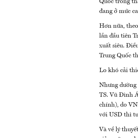
Quốc trong th
đang ở mức ca
Hơn nữa, theo
lần đầu tiên T
xuất siêu. Điề
Trung Quốc thậ
Lo khó cải thi
Nhưng dường n
TS. Vũ Đình Á
chính), do VN
với USD thì t
Và về lý thuyế