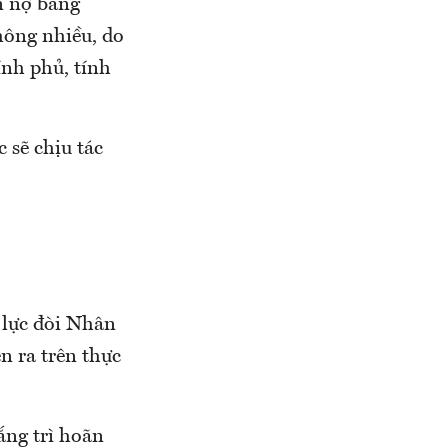
n nợ bằng
hông nhiều, do
ính phủ, tính
 sẽ chịu tác
 lực đòi Nhân
ễn ra trên thực
ắng trì hoãn