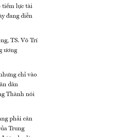
 tiềm lực tài
này đang diễn
ng, TS. Võ Trí
ng ương
 nhưng chỉ vào
hân dân
ông Thành nói
ang phải cân
của Trung