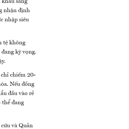
t khẩu sang
g nhận định
ức nhập siêu
n tệ không
c đang kỳ vọng.
ậy.
 chỉ chiếm 20-
hóa. Nếu đồng
hẩu đầu vào rẻ
ó thể đang
n cứu và Quản