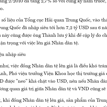
áng 2/2010 đã tăng 2,7% so với cùng kỳ năm trước,
o.
 số liệu của Tổng cục Hải quan Trung Quốc, vào thá
rung Quốc đã nhập siêu tới hơn 7,2 tỷ USD sau 6 nă
u này cũng được ông Thành lưu ý khi đề cập lý do c
n trọng với việc lên giá Nhân dân tệ.
ện nhập siêu
hư, việc đồng Nhân dân tệ lên giá là điều khó trá
nh, Phó viện trưởng Viện Khoa học thị trường giá 
D được "neo" khá chặt vào USD, nên nếu Nhân dân 
ương quan giá trị giữa Nhân dân tệ và VND cũng sẽ 
t, khi đồng Nhân dân tệ lên giá, sản phẩm của Tru