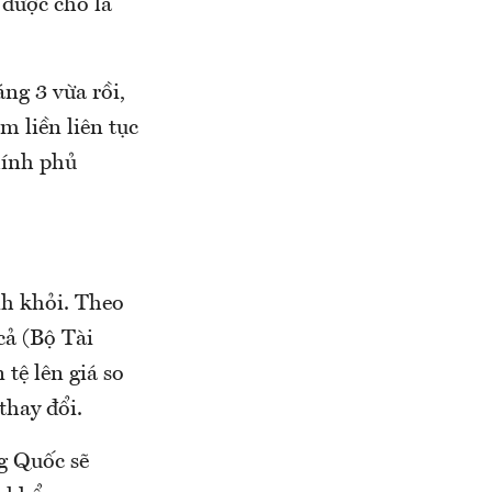
 được cho là
ng 3 vừa rồi,
m liền liên tục
hính phủ
nh khỏi. Theo
cả (Bộ Tài
tệ lên giá so
thay đổi.
ng Quốc sẽ