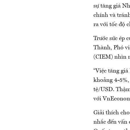
sự tăng giá Nh
chính và tránh
ra với tốc độ 
Trước sức ép c
Thành, Phó vi
(CIEM) nhìn 
“Việc tăng giá
khoảng 4-5%, 
tệ/USD. Thậm 
với VnEconom
Giải thích ch
nhắc đến vấn đ