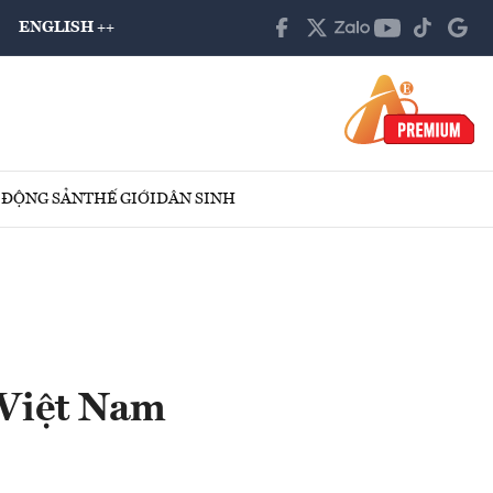
ENGLISH ++
 ĐỘNG SẢN
THẾ GIỚI
DÂN SINH
 Việt Nam