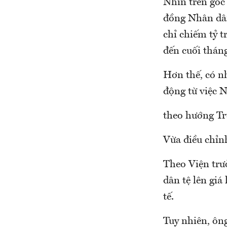
Nhìn trên góc
đồng Nhân dân
chỉ chiếm tỷ 
đến cuối thán
Hơn thế, có nh
động từ việc N
theo hướng Tr
Vừa điều chỉn
Theo Viện trư
dân tệ lên giá
tế.
Tuy nhiên, ôn