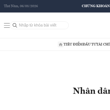
Thứ Năm, 06/08/2026
CHỨNG KHOÁN
TIÊU ĐIỂM
ĐẦU TƯ
TÀI CH
Nhân dân