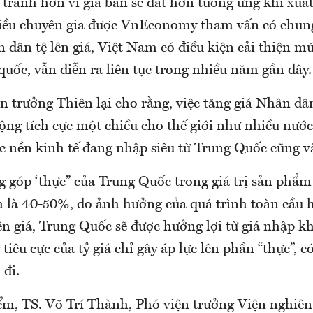
 tranh hơn vì giá bán sẽ đắt hơn tương ứng khi xuấ
iều chuyên gia được VnEconomy tham vấn có chun
 dân tệ lên giá, Việt Nam có điều kiện cải thiện m
quốc, vẫn diễn ra liên tục trong nhiều năm gần đây.
n trưởng Thiên lại cho rằng, việc tăng giá Nhân dâ
ộng tích cực một chiều cho thế giới như nhiều nướ
c nền kinh tế đang nhập siêu từ Trung Quốc cũng v
g góp ‘thực” của Trung Quốc trong giá trị sản phẩm
 là 40-50%, do ảnh hưởng của quá trình toàn cầu 
n giá, Trung Quốc sẽ được hưởng lợi từ giá nhập k
tiêu cực của tỷ giá chỉ gây áp lực lên phần “thực”, c
 đi.
m, TS. Võ Trí Thành, Phó viện trưởng Viện nghiê