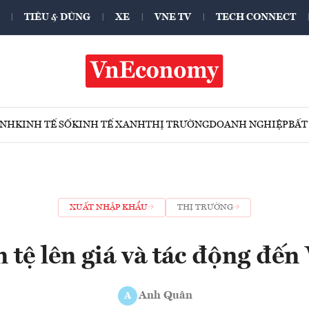
TIÊU & DÙNG
XE
VNE TV
TECH CONNECT
ÍNH
KINH TẾ SỐ
KINH TẾ XANH
THỊ TRƯỜNG
DOANH NGHIỆP
BẤT
XUẤT NHẬP KHẨU
THỊ TRƯỜNG
 tệ lên giá và tác động đến
Anh Quân
A