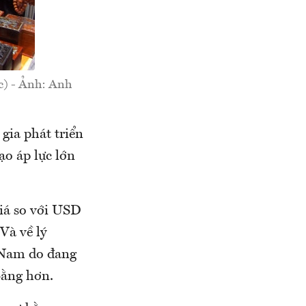
) - Ảnh: Anh
gia phát triển
ạo áp lực lớn
iá so với USD
Và về lý
t Nam do đang
bằng hơn.