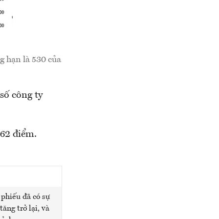
g hạn là 530 của
số công ty
,62 điểm.
 phiếu đã có sự
tăng trở lại, và