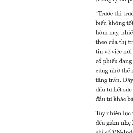
“Trước thị tr
biến không tốt
hôm nay, nhiề
theo của thị t
tin về việc nớ
cổ phiếu đang
cũng nhờ thế 
tăng trần. Đâ
đầu tư hết sức
đầu tư khác bá
Tuy nhiên lực 
đều giảm nhẹ l
chỉ số VN-Ind