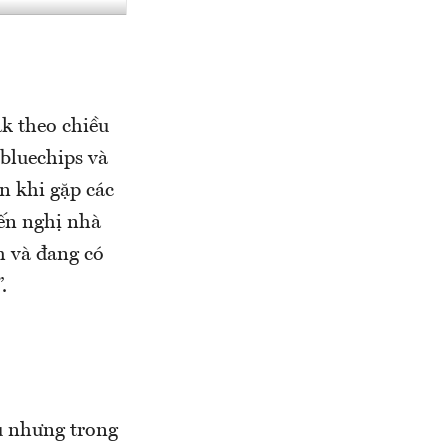
k theo chiều
 bluechips và
n khi gặp các
yến nghị nhà
h và đang có
.
u nhưng trong