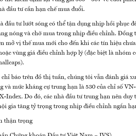
hà đầu tư cần hạn chế mua đuổi.
à đầu tư lướt sóng có thể tận dụng nhịp hồi phục để
ăng nóng và chờ mua trong nhịp điều chỉnh. Đồng t
ên mở vị thế mua mới cho đến khi các tín hiệu chư
oặc vùng giá điều chỉnh hợp lý (đặc biệt là nhóm 
allcaps).
chỉ báo trên đồ thị tuần, chúng tôi vẫn đánh giá x
g và mức kháng cự trung hạn là 530 của chỉ số VN-
X-Index. Do đó, các nhà đầu tư trung hạn nên duy t
hội gia tăng tỷ trọng trong nhịp điều chỉnh ngắn hạn
n thận trọng
hần Chứng khoán Đầu tư Việt Nam – IVS)