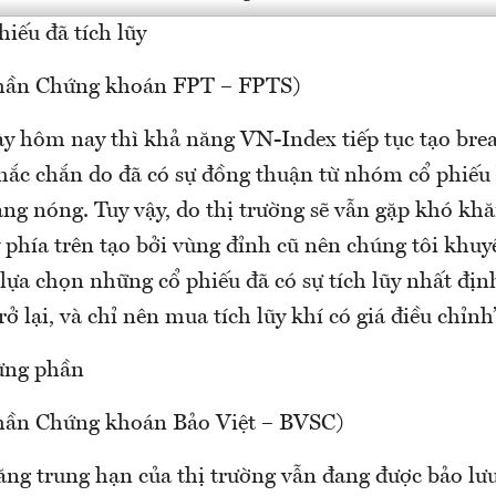
iếu đã tích lũy
phần Chứng khoán FPT – FPTS)
ày hôm nay thì khả năng VN-Index tiếp tục tạo brea
chắc chắn do đã có sự đồng thuận từ nhóm cổ phiếu
ăng nóng. Tuy vậy, do thị trường sẽ vẫn gặp khó khă
 phía trên tạo bởi vùng đỉnh cũ nên chúng tôi khu
 lựa chọn những cổ phiếu đã có sự tích lũy nhất địn
rở lại, và chỉ nên mua tích lũy khí có giá điều chỉnh”
từng phần
hần Chứng khoán Bảo Việt – BVSC)
tăng trung hạn của thị trường vẫn đang được bảo lư