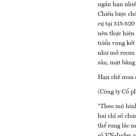
ngắn hạn nhiều
Chiến lược ch
cự tại 515-520
nên thực hiện 
triển vọng kế
như mở room c
sản, mặt bằng 
Hạn chế mua 
(Công ty Cổ 
“Theo mô hình 
hai chỉ số chư
thể rung lắc m
số VN-Index có