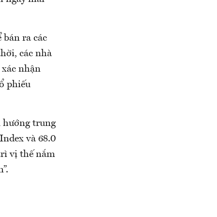
 bán ra các
hời, các nhà
a xác nhận
cổ phiếu
u hướng trung
Index và 68.0
rì vị thế nắm
”.