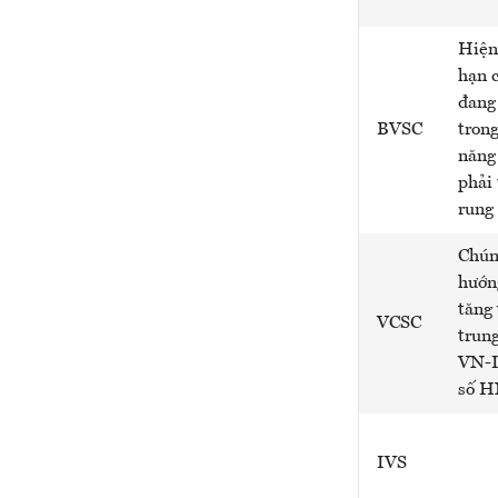
Hiện
hạn c
đang
BVSC
tron
năng 
phải 
rung 
Chún
hướn
tăng
VCSC
trung
VN-I
số H
IVS