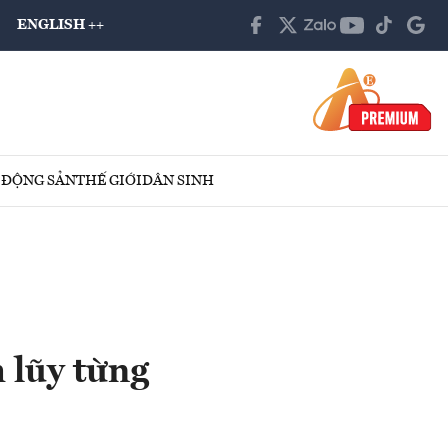
ENGLISH ++
 ĐỘNG SẢN
THẾ GIỚI
DÂN SINH
 lũy từng