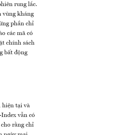
phiên rung lắc.
ận vùng kháng
từng phần chỉ
vào các mã có
ặt chính sách
g bất động
 hiện tại và
N-Index vẫn có
 cho rằng chỉ
ên ngày mai