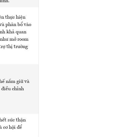
hỉnh.
ên thực hiện
 và phân bổ vào
anh khả quan
h như mở room
trợ thị trường
thế nắm giữ và
p điều chỉnh
hết sức thận
à cơ hội để