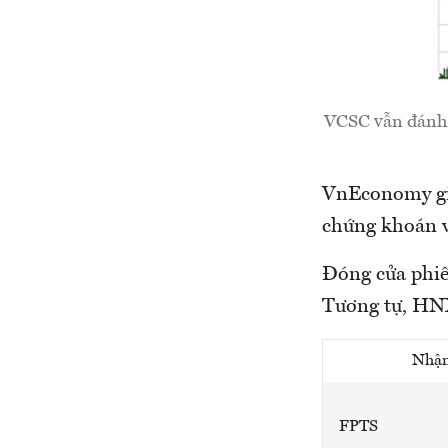
VCSC vẫn đánh g
VnEconomy giớ
chứng khoán v
Đóng cửa phiê
Tương tự, HNX
Nhận
FPTS