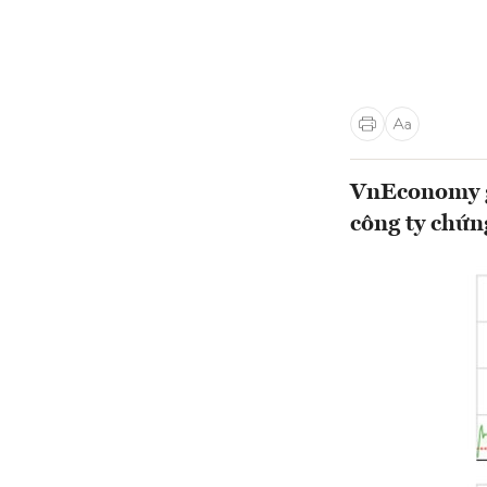
VnEconomy gi
công ty chứn