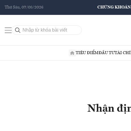
Thứ Sáu, 07/08/2026
CHỨNG KHOÁN
TIÊU ĐIỂM
ĐẦU TƯ
TÀI CH
Nhận địn