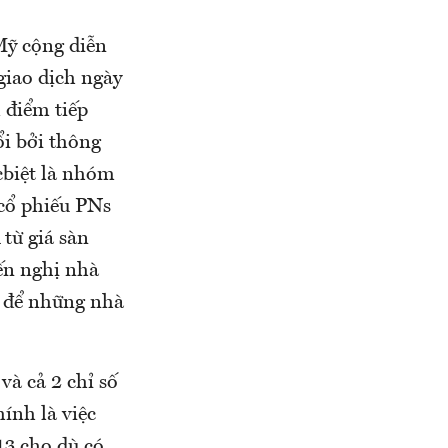
Mỹ cộng diễn
giao dịch ngày
 điểm tiếp
ổi bởi thông
ặcbiệt là nhóm
cổ phiếu PNs
từ giá sàn
ến nghị nhà
ội để những nhà
và cả 2 chỉ số
ính là việc
13 cho dù có