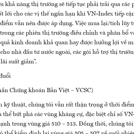
 khả năng thị trường sẽ tiếp tục phải trải qua các 
ốt lời cho các vị thế ngắn hạn khi VN-Index tiếp c
 điểm vẫn nên được áp dụng. Việc mua lại/tích lũy 
trong các phiên thị trường điều chỉnh và phân bổ 
t quả kinh doanh khả quan hay được hưởng lợi về m
ho nhà đầu tư nước ngoài, các gói hỗ trợ thị trườn
lãi suất giảm”.
đuổi
phần Chứng khoán Bản Việt – VCSC)
kỹ thuật, chúng tôi vẫn rất thận trọng ở thời điểm
a thể bứt phá các vùng kháng cự, đặc biệt chỉ số V
ạnh trong vùng giá 510 – 513. Đồng thời, chúng tôi
 thể kiểm định lại vùng giá 505 – 507 về cuối phi