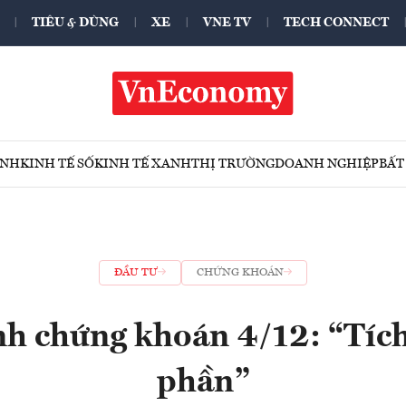
TIÊU & DÙNG
XE
VNE TV
TECH CONNECT
ÍNH
KINH TẾ SỐ
KINH TẾ XANH
THỊ TRƯỜNG
DOANH NGHIỆP
BẤT
ĐẦU TƯ
CHỨNG KHOÁN
h chứng khoán 4/12: “Tích
phần”