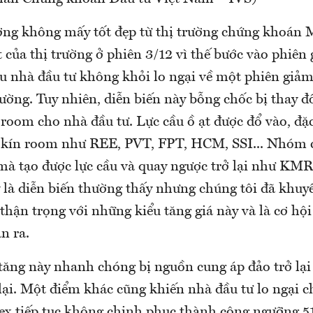
ường không mấy tốt đẹp từ thị trường chứng khoán 
 của thị trường ở phiên 3/12 vì thế bước vào phiên 
u nhà đầu tư không khỏi lo ngại về một phiên giảm
rường. Tuy nhiên, diễn biến này bỗng chốc bị thay đ
i room cho nhà đầu tư. Lực cầu ồ ạt được đổ vào, đ
 kín room như REE, PVT, FPT, HCM, SSI... Nhóm 
mà tạo được lực cầu và quay ngược trở lại như KMR 
y là diễn biến thường thấy nhưng chúng tôi đã khuy
 thận trọng với những kiểu tăng giá này và là cơ h
n ra.
tăng này nhanh chóng bị nguồn cung áp đảo trở lại 
ại. Một điểm khác cũng khiến nhà đầu tư lo ngại ch
ex tiếp tục không chinh phục thành công ngưỡng 5