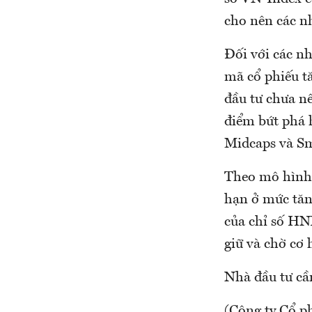
cho nên các n
Đối với các nh
mã cổ phiếu t
đầu tư chưa n
điểm bứt phá h
Midcaps và Sm
Theo mô hình 
hạn ở mức tăn
của chỉ số HN
giữ và chờ cơ 
Nhà đầu tư cầ
(Công ty Cổ p