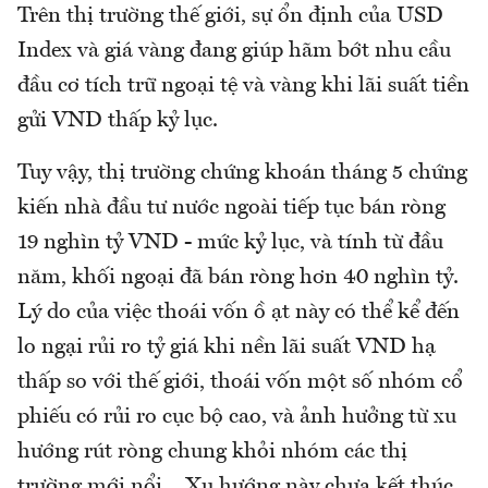
Trên thị trường thế giới, sự ổn định của USD
Index và giá vàng đang giúp hãm bớt nhu cầu
đầu cơ tích trữ ngoại tệ và vàng khi lãi suất tiền
gửi VND thấp kỷ lục.
Tuy vậy, thị trường chứng khoán tháng 5 chứng
kiến nhà đầu tư nước ngoài tiếp tục bán ròng
19 nghìn tỷ VND - mức kỷ lục, và tính từ đầu
năm, khối ngoại đã bán ròng hơn 40 nghìn tỷ.
Lý do của việc thoái vốn ồ ạt này có thể kể đến
lo ngại rủi ro tỷ giá khi nền lãi suất VND hạ
thấp so với thế giới, thoái vốn một số nhóm cổ
phiếu có rủi ro cục bộ cao, và ảnh hưởng từ xu
hướng rút ròng chung khỏi nhóm các thị
trường mới nổi… Xu hướng này chưa kết thúc