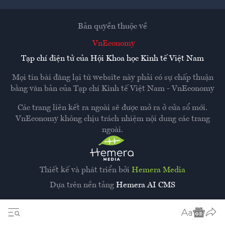
Bản quyền thuộc về
VnEconomy
Tạp chí điện tử của Hội Khoa học Kinh tế Việt Nam
Mọi tin bài đăng lại từ website này phải có sự chấp thuận
bằng văn bản của
Tạp chí Kinh tế Việt Nam - VnEconomy
Các trang liên kết ra ngoài sẽ được mở ra ở cửa sổ mới.
VnEconomy không chịu trách nhiệm nội dung các trang
ngoài.
Thiết kế và phát triển bởi
Hemera Media
Dựa trên nền tảng
Hemera AI CMS