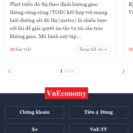
Phát triển đô thị theo định hướng giao
K
thông công cộng (TOD) kết hợp với mạng
V
lưới đường sắt đô thị (metro) là chiến lược
cốt lõi để giải quyết ùn tắc và tái cấu trúc
không gian. Mô hình này tập...
10
bài viết
Xem tất cả
2
1
2
3
4
Chứng khoán
Tiêu & Dùng
Xe
VnE TV