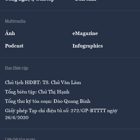
Tư vấn
Nông sản
Doanh nhân
Tư vấn Tiêu & Dùng
Infographics
Hạ tầng
Sức khỏe
Khung pháp lý
Doanh nghiệp
Địa phương
Thị trường
Bảo hiểm
Multimedia
Sự kiện
Nhân lực
Ảnh
eMagazine
Đẹp +
An sinh
Podcast
Infographics
Giải trí
Y tế
Nhà
Ban Biên tập
Ẩm thực
Chủ tịch HĐBT: TS. Chử Văn Lâm
Tổng biên tập: Chử Thị Hạnh
Tổng thư ký tòa soạn: Đào Quang Bính
Giấy phép Tạp chí điện tử số: 272/GP-BTTTT ngày
26/6/2020
Liên hệ tòa soạn