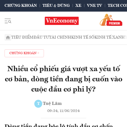
CHỨNG KHOÁN
TIÊU & DÙNG
XE
VNE TV
TECH CO
TIÊU ĐIỂM
ĐẦU TƯ
TÀI CHÍNH
KINH TẾ SỐ
KINH TẾ XANH
CHỨNG KHOÁN
Nhiều cổ phiếu giá vượt xa yếu tố
cơ bản, dòng tiền đang bị cuốn vào
cuộc đầu cơ phi lý?
Tuệ Lâm
T
09:34, 11/06/2024
Dòng tiền đang bộc lộ tính đầu cơ chấp