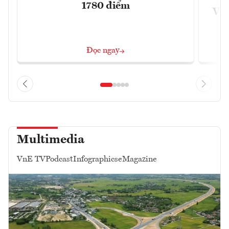
1780 điểm
VN
Đọc ngay
Multimedia
VnE TV
Podcast
Infographics
eMagazine