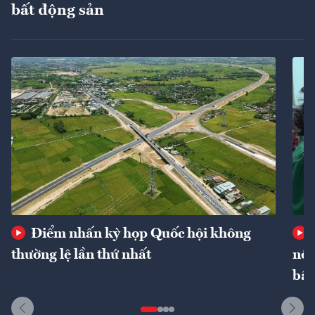
bất động sản
Điểm nhấn kỳ họp Quốc hội không
thường lệ lần thứ nhất
nôn
bất