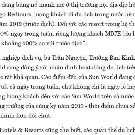
h đang bùng nổ mạnh mẽ ở thị trường nội địa dịp h
go Redtours, lượng khách đi du lịch trong nước hè
m 2019 (trước dịch). Đối với các resort trong hệ t
90% ngày trong tuần, riêng lượng khách MICE (du l
 khoảng 500% so với trước dịch".
 nghiệp dịch vụ, bà Trần Nguyện, Trưởng Ban Kin
d cũng đồng ý với nhận định hoạt động du lịch trê
c rất khả quan. Các điểm đến của Sun World đang 
tất cả ngày trong tuần, chứ không chỉ là ngày lễ ha
ng lượng khách đến với các Sun World trên cả nước
g trưởng của cùng kỳ năm 2019 - thời điểm chưa xảy
nhỉnh hơn đôi chút.
otels & Resorts cũng cho biết, các quần thể du lịc