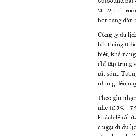
outbound bắt 
2022, thị trườ
hot đang dần đ
Công ty du lịc
hết tháng 6 đ
biết, khả năn
chỉ tập trung 
rất sớm. Tươn
nhưng đến nay
Theo ghi nhận 
nhẹ từ 5% - 7
khách lẻ rất í
e ngại đi du l