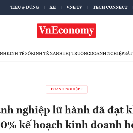
TIÊU & DÙNG
XE
VNE TV
TECH CONNECT
ÍNH
KINH TẾ SỐ
KINH TẾ XANH
THỊ TRƯỜNG
DOANH NGHIỆP
BẤT
DOANH NGHIỆP
nh nghiệp lữ hành đã đạt k
0% kế hoạch kinh doanh 