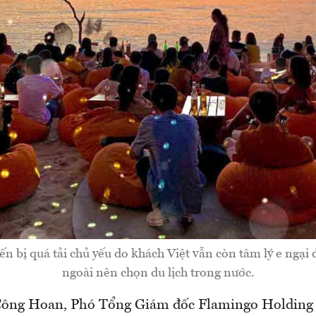
n bị quá tải chủ yếu do khách Việt vẫn còn tâm lý e ngại đ
ngoài nên chọn du lịch trong nước.
ông Hoan, Phó Tổng Giám đốc Flamingo Holding