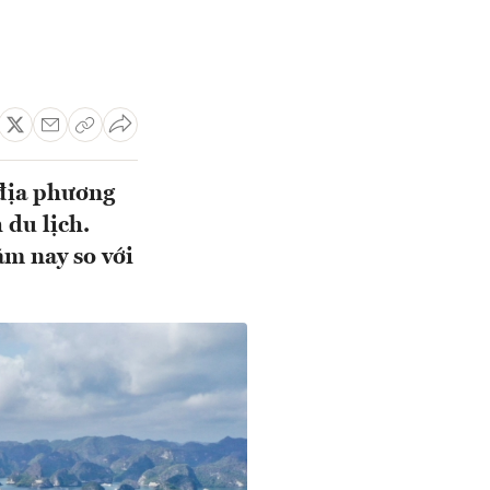
 địa phương
 du lịch.
ăm nay so với