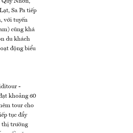
, Quy Nhơn,
ạt, Sa Pa tiếp
, với tuyến
Nam) cũng khá
ón du khách
hoạt động biểu
ditour -
 đạt khoảng 60
thêm tour cho
iếp tục đẩy
 thị trường