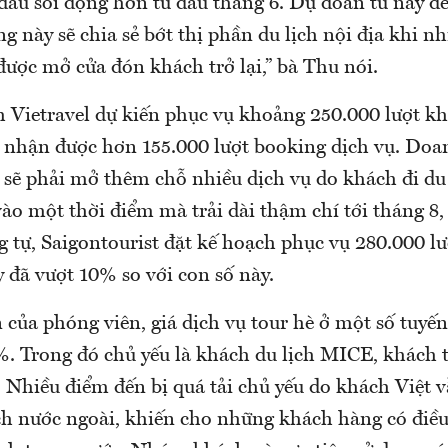
đầu sôi động hơn từ đầu tháng 6. Dự đoán từ nay đ
ng này sẽ chia sẻ bớt thị phần du lịch nội địa khi n
ược mở cửa đón khách trở lại,” bà Thu nói.
h Vietravel dự kiến phục vụ khoảng 250.000 lượt k
ã nhận được hơn 155.000 lượt booking dịch vụ. Doa
g sẽ phải mở thêm chỗ nhiều dịch vụ do khách đi du
vào một thời điểm mà trải dài thậm chí tới tháng 8, 
g tự, Saigontourist đặt kế hoạch phục vụ 280.000 l
 đã vượt 10% so với con số này.
của phóng viên, giá dịch vụ tour hè ở một số tuyến
%. Trong đó chủ yếu là khách du lịch MICE, khách
t. Nhiều điểm đến bị quá tải chủ yếu do khách Việt 
ịch nước ngoài, khiến cho những khách hàng có điều 