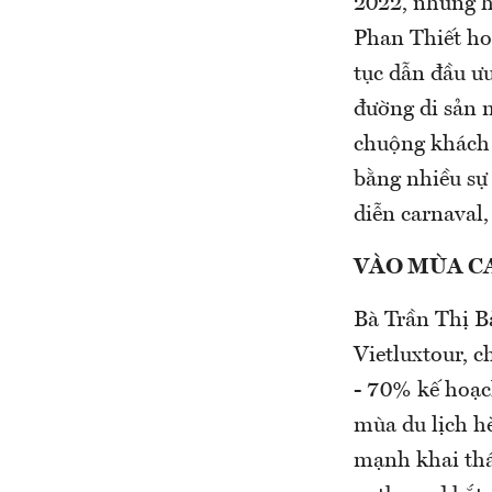
2022, những h
Phan Thiết ho
tục dẫn đầu ưu
đường di sản
chuộng khách 
bằng nhiều sự 
diễn carnaval
VÀO MÙA C
Bà Trần Thị B
Vietluxtour, c
- 70% kế hoạc
mùa du lịch hè
mạnh khai thác