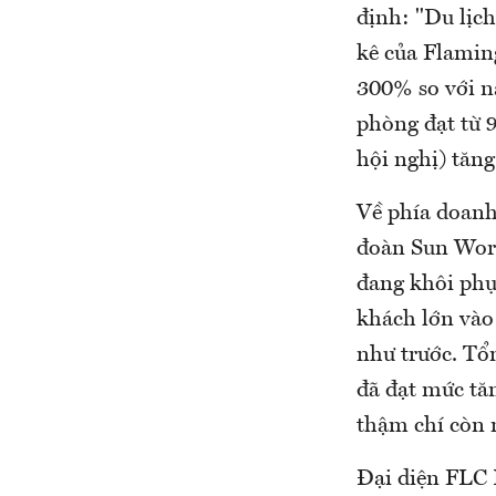
định: "Du lịc
kê của Flamin
300% so với nă
phòng đạt từ 
hội nghị) tăng
Về phía doanh
đoàn Sun Worl
đang khôi phụ
khách lớn vào 
như trước. Tổ
đã đạt mức tăn
thậm chí còn 
Đại diện FLC H