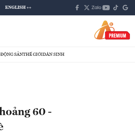
ENGLISH ++
 ĐỘNG SẢN
THẾ GIỚI
DÂN SINH
hoảng 60 -
hè