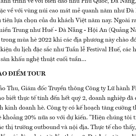
ành trình về với biển đảo như Phú Quốc, Đà Nẵng
ặc về với vùng núi cao mát mẻ quanh năm như Đà L
 tiên lựa chọn của du khách Việt năm nay. Ngoài ra
 miền Trung như Huế - Đà Nẵng - Hội An (Quảng 
trong mùa hè 2022 khi các địa phương này chào đ
kiện du lịch đặc sắc như Tuần lễ Festival Huế, các 
, sân khấu nghệ thuật cuối tuần…
AO ĐIỂM TOUR
ảo Thu, Giám đốc Truyền thông Công ty Lữ hành Fi
ho biết thực tế tính đến hết quý 2, doanh nghiệp đã
h kinh doanh hè. Công ty có kế hoạch tăng cường 
 khoảng 20% nữa so với dự kiến. "Hiện chúng tôi t
 thị trường outbound và nội địa. Thực tế cho thấy,