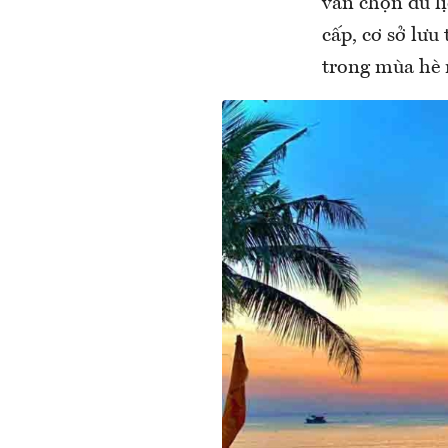
vẫn chọn du l
cấp, cơ sở lưu
trong mùa hè 