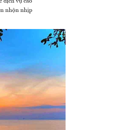
c dịch vụ cao
nên nhộn nhịp