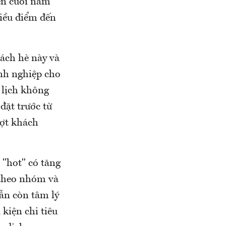
ến cuối năm
hiều điểm đến
hách hè này và
nh nghiệp cho
 lịch không
đặt trước từ
ượt khách
 "hot" có tăng
 theo nhóm và
vẫn còn tâm lý
kiện chi tiêu