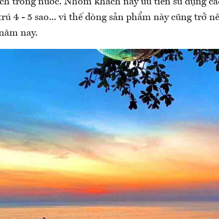
ịch trong nước. Nhóm khách này ưu tiên sử dụng cá
 trú 4 - 5 sao... vì thế dòng sản phẩm này cũng trở 
năm nay.