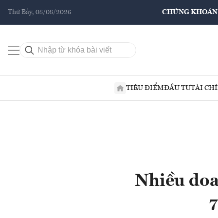
Thứ Bảy, 08/08/2026
CHỨNG KHOÁN
TIÊU ĐIỂM
ĐẦU TƯ
TÀI CH
Nhiều doa
7