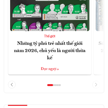
Thế giới
Những tỷ phú trẻ nhất thế giới
Số n
năm 2026, chủ yếu là người thừa
26%
kế
Đọc ngay