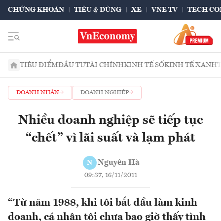
CHỨNG KHOÁN
TIÊU & DÙNG
XE
VNE TV
TECH CO
TIÊU ĐIỂM
ĐẦU TƯ
TÀI CHÍNH
KINH TẾ SỐ
KINH TẾ XANH
DOANH NHÂN
DOANH NGHIỆP
Nhiều doanh nghiệp sẽ tiếp tục
“chết” vì lãi suất và lạm phát
Nguyên Hà
N
09:37, 16/11/2011
“Từ năm 1988, khi tôi bắt đầu làm kinh
doanh, cá nhân tôi chưa bao giờ thấy tình