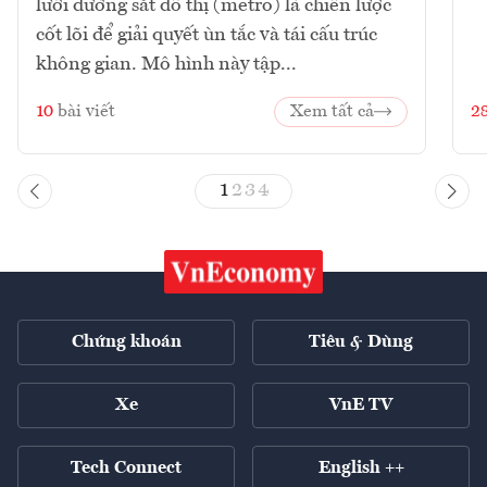
lưới đường sắt đô thị (metro) là chiến lược
cốt lõi để giải quyết ùn tắc và tái cấu trúc
không gian. Mô hình này tập...
10
bài viết
Xem tất cả
2
1
2
3
4
Chứng khoán
Tiêu & Dùng
Xe
VnE TV
Tech Connect
English ++