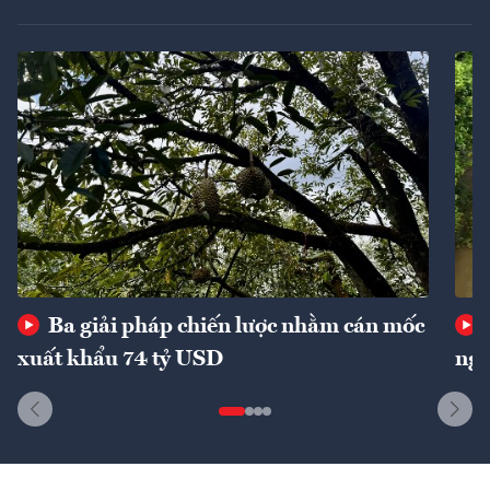
Ba giải pháp chiến lược nhằm cán mốc
xuất khẩu 74 tỷ USD
ngu