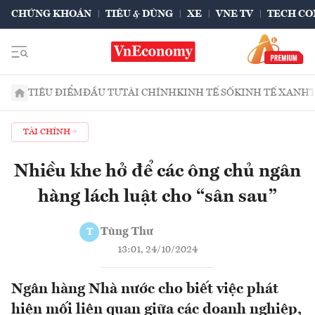
CHỨNG KHOÁN
TIÊU & DÙNG
XE
VNE TV
TECH CO
TIÊU ĐIỂM
ĐẦU TƯ
TÀI CHÍNH
KINH TẾ SỐ
KINH TẾ XANH
TÀI CHÍNH
Nhiều khe hở để các ông chủ ngân
hàng lách luật cho “sân sau”
Tùng Thư
T
13:01, 24/10/2024
Ngân hàng Nhà nước cho biết việc phát
hiện mối liên quan giữa các doanh nghiệp,