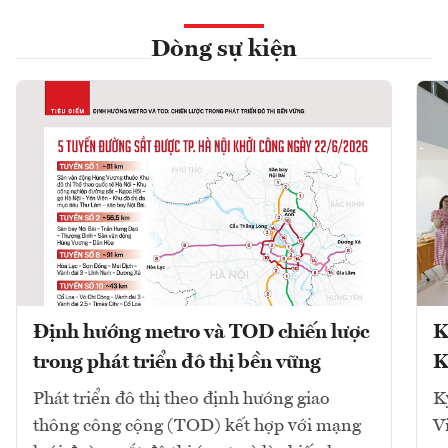
Dòng sự kiện
Định hướng metro và TOD chiến lược
K
trong phát triển đô thị bền vững
K
Phát triển đô thị theo định hướng giao
K
thông công cộng (TOD) kết hợp với mạng
V