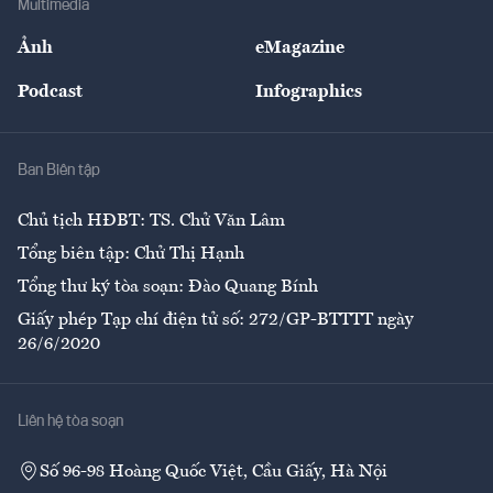
Multimedia
Sự kiện
Nhân lực
Ảnh
eMagazine
Đẹp +
An sinh
Podcast
Infographics
Giải trí
Y tế
Nhà
Ban Biên tập
Ẩm thực
Chủ tịch HĐBT: TS. Chử Văn Lâm
Tổng biên tập: Chử Thị Hạnh
Tổng thư ký tòa soạn: Đào Quang Bính
Giấy phép Tạp chí điện tử số: 272/GP-BTTTT ngày
26/6/2020
Liên hệ tòa soạn
Số 96-98 Hoàng Quốc Việt, Cầu Giấy, Hà Nội