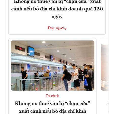
Không nợ thuế vẫn bị “chặn cửa” xuất
cảnh nếu bỏ địa chỉ kinh doanh quá 120
ngày
Đọc ngay
Tài chính
Không nợ thuế vẫn bị “chặn cửa”
Sửa
xuất cảnh nếu bỏ địa chỉ kinh
ca