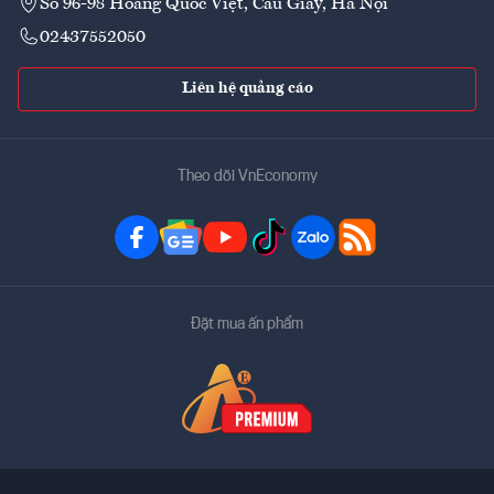
Số 96-98 Hoàng Quốc Việt, Cầu Giấy, Hà Nội
02437552050
Liên hệ quảng cáo
Theo dõi VnEconomy
Đặt mua ấn phẩm