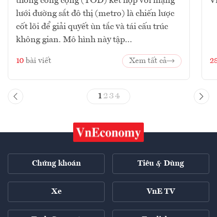
thông công cộng (TOD) kết hợp với mạng
V
lưới đường sắt đô thị (metro) là chiến lược
cốt lõi để giải quyết ùn tắc và tái cấu trúc
không gian. Mô hình này tập...
10
bài viết
Xem tất cả
2
1
2
3
4
Chứng khoán
Tiêu & Dùng
Xe
VnE TV