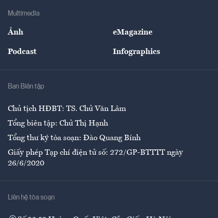
Doanh nghiệp
Địa phương
Thị trường
Bảo hiểm
Multimedia
Sự kiện
Nhân lực
Ảnh
eMagazine
Đẹp +
An sinh
Podcast
Infographics
Giải trí
Y tế
Nhà
Ban Biên tập
Ẩm thực
Chủ tịch HĐBT: TS. Chử Văn Lâm
Tổng biên tập: Chử Thị Hạnh
Tổng thư ký tòa soạn: Đào Quang Bính
Giấy phép Tạp chí điện tử số: 272/GP-BTTTT ngày
26/6/2020
Liên hệ tòa soạn