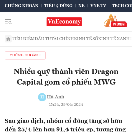
CHỨNG KHOÁN
TIÊU & DÙNG
XE
VNE TV
TECH CO
TIÊU ĐIỂM
ĐẦU TƯ
TÀI CHÍNH
KINH TẾ SỐ
KINH TẾ XANH
CHỨNG KHOÁN
Nhiều quỹ thành viên Dragon
Capital gom cổ phiếu MWG
Hà Anh
H
15:24, 29/04/2024
Sau giao dịch, nhóm cổ đông tăng sở hữu
đến 25/4 lên hơn 91,4 triệu cp, tương ứng