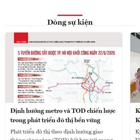
Dòng sự kiện
Định hướng metro và TOD chiến lược
K
trong phát triển đô thị bền vững
K
Phát triển đô thị theo định hướng giao
K