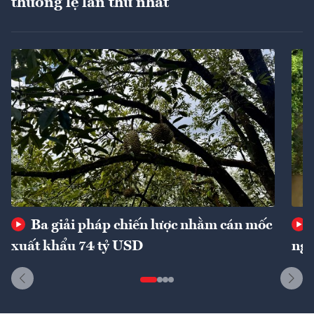
thường lệ lần thứ nhất
Ba giải pháp chiến lược nhằm cán mốc
xuất khẩu 74 tỷ USD
ngu